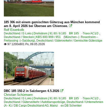
185 306 mit einem gemischten Güterzug aus München kommend
am 8. April 2026 bei Übersee am Chiemsee.

Rolf Eisenkolb
Deutschland / E-Loks | Drehstrom | 91 80 / 6 185 BR 185 ·Traxx AC1/2·
,
Deutschland / Strecken | KBS 800-999 / 951 (München–) Rosenheim –
Freilassing (–Salzburg)
,
Deutschland / Güterverkehr / Gemischte Güterzüge
97 1200x801 Px, 09.05.2026

DBC 185 192-2 in Salzbergen 4.5.2026

Christian Schürmann
Deutschland / E-Loks | Drehstrom | 91 80 / 6 185 BR 185 ·Traxx AC1/2·
,
Deutschland / Güterverkehr / Autotransportzüge
,
Deutschland / Unternehmen
(A - K) / DB Cargo Deutschland AG, Mainz ex DB Schenker