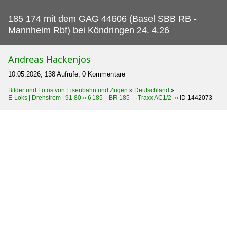
185 174 mit dem GAG 44606 (Basel SBB RB -
Mannheim Rbf) bei Köndringen 24.
4.26
Andreas Hackenjos
10.05.2026, 138 Aufrufe, 0 Kommentare
Bilder und Fotos von Eisenbahn und Zügen
»
Deutschland
»
E-Loks | Drehstrom | 91 80
»
6 185 BR 185 ·Traxx AC1/2·
»
ID 1442073