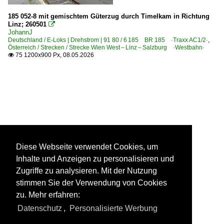
185 052-8 mit gemischtem Güterzug durch Timelkam in Richtung
Linz; 260501

JohannJ
Deutschland / E-Loks | Drehstrom | 91 80 / 6 185 BR 185 ·Traxx AC1/2·
,
Österreich / Strecken / Strecke Wien West – Linz – Salzburg ·Westbahn·
75 1200x900 Px, 08.05.2026

Diese Webseite verwendet Cookies, um
Inhalte und Anzeigen zu personalisieren und
Zugriffe zu analysieren. Mit der Nutzung
stimmen Sie der Verwendung von Cookies
zu. Mehr erfahren:
Datenschutz
,
Personalisierte Werbung