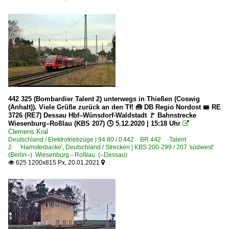
442 325 (Bombardier Talent 2) unterwegs in Thießen (Coswig
(Anhalt)). Viele Grüße zurück an den Tf! 🧰 DB Regio Nordost 🚝 RE
3726 (RE7) Dessau Hbf–Wünsdorf-Waldstadt 🚩 Bahnstrecke
Wiesenburg–Roßlau (KBS 207) 🕓 5.12.2020 | 15:18 Uhr

Clemens Kral
Deutschland / Elektrotriebzüge | 94 80 / 0 442 BR 442 ·Talent
2· 'Hamsterbacke'
,
Deutschland / Strecken | KBS 200-299 / 207 'südwest'
(Berlin–) Wiesenburg – Roßlau (–Dessau)
625 1200x815 Px, 20.01.2021

