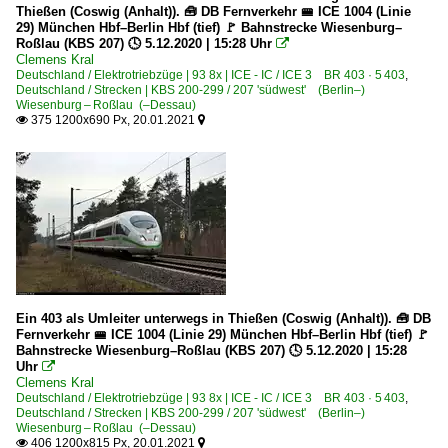
Thießen (Coswig (Anhalt)). 🧰 DB Fernverkehr 🚝 ICE 1004 (Linie
29) München Hbf–Berlin Hbf (tief) 🚩 Bahnstrecke Wiesenburg–
Roßlau (KBS 207) 🕓 5.12.2020 | 15:28 Uhr

Clemens Kral
Deutschland / Elektrotriebzüge | 93 8x | ICE - IC / ICE 3 BR 403 · 5 403
,
Deutschland / Strecken | KBS 200-299 / 207 'südwest' (Berlin–)
Wiesenburg – Roßlau (–Dessau)
375 1200x690 Px, 20.01.2021


Ein 403 als Umleiter unterwegs in Thießen (Coswig (Anhalt)). 🧰 DB
Fernverkehr 🚝 ICE 1004 (Linie 29) München Hbf–Berlin Hbf (tief) 🚩
Bahnstrecke Wiesenburg–Roßlau (KBS 207) 🕓 5.12.2020 | 15:28
Uhr

Clemens Kral
Deutschland / Elektrotriebzüge | 93 8x | ICE - IC / ICE 3 BR 403 · 5 403
,
Deutschland / Strecken | KBS 200-299 / 207 'südwest' (Berlin–)
Wiesenburg – Roßlau (–Dessau)
406 1200x815 Px, 20.01.2021

