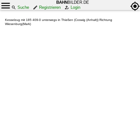
BAHN
BILDER.DE
Suche
Registrieren
Login
Kesselzug mit 185 409-0 unterwegs in Thießen (Coswig (Anhalt)) Richtung
Wiesenburg(Mark)