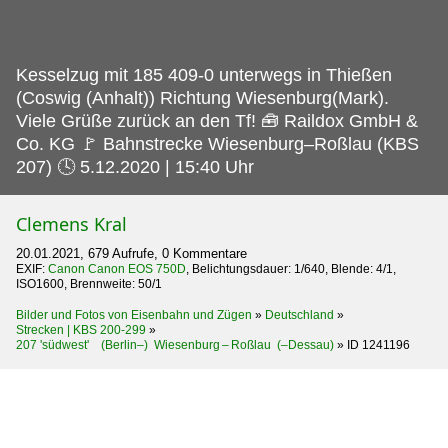
Kesselzug mit 185 409-0 unterwegs in Thießen
(Coswig (Anhalt)) Richtung Wiesenburg(Mark).
Viele Grüße zurück an den Tf! 🧰 Raildox GmbH &
Co. KG 🚩 Bahnstrecke Wiesenburg–Roßlau (KBS
207) 🕓 5.12.2020 | 15:40 Uhr
Clemens Kral
20.01.2021, 679 Aufrufe, 0 Kommentare
EXIF:
Canon Canon EOS 750D
, Belichtungsdauer: 1/640, Blende: 4/1,
ISO1600, Brennweite: 50/1
Bilder und Fotos von Eisenbahn und Zügen
»
Deutschland
»
Strecken | KBS 200-299
»
207 'südwest' (Berlin–) Wiesenburg – Roßlau (–Dessau)
»
ID 1241196