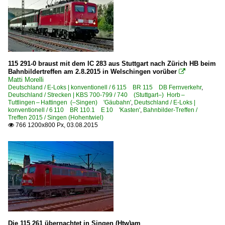
115 291-0 braust mit dem IC 283 aus Stuttgart nach Zürich HB beim
Bahnbildertreffen am 2.8.2015 in Welschingen vorüber

Matti Morelli
Deutschland / E-Loks | konventionell / 6 115 BR 115 DB Fernverkehr
,
Deutschland / Strecken | KBS 700-799 / 740 (Stuttgart–) Horb –
Tuttlingen – Hattingen (–Singen) 'Gäubahn'
,
Deutschland / E-Loks |
konventionell / 6 110 BR 110.1 E 10 'Kasten'
,
Bahnbilder-Treffen /
Treffen 2015 / Singen (Hohentwiel)
766 1200x800 Px, 03.08.2015

Die 115 261 übernachtet in Singen (Htw)am