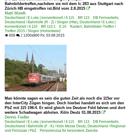
Bahnbildertreffen,nachdem sie mit dem Ic 283 aus Stuttgart nach
Zürich HB eingetroffen ist.Bild vom 2.8.2015

Matti Morelli
Deutschland / E-Loks | konventionell / 6 115 BR 115 DB Fernverkehr
,
Deutschland / Bahnhöfe (R - Z) / Singen (Htw)
,
Deutschland / E-Loks |
konventionell / 6 110 BR 110.1 E 10 'Kasten'
,
Bahnbilder-Treffen /
Treffen 2015 / Singen (Hohentwiel)
656
1200x800 Px, 03.08.2015

 2
Man könnte sagen es sein die guten Zeit als noch die 115er vor
den InterCity Zügen hingen. Doch hierbei handelt es sich um den
PbZ mit 115 198-4. Er wird gleich ins Deutzer Feld fahren und dort
weitere Schadwagen abholen. Köln Deutz 01.08.2015

Dennis Fiedler
Deutschland / E-Loks | konventionell / 6 115 BR 115 DB Fernverkehr
,
Deutschland / Bahnhöfe (F - K) / Köln Messe Deutz
,
Deutschland / Regional-
und Fernzüge / PbZ Personenzug für besondere Zwecke