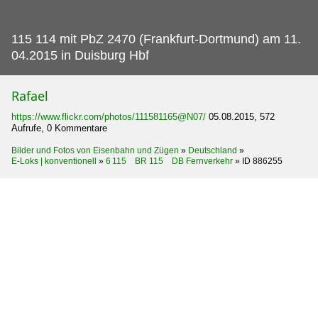
115 114 mit PbZ 2470 (Frankfurt-Dortmund) am 11.
04.2015 in Duisburg Hbf
Rafael
https://www.flickr.com/photos/111581165@N07/
05.08.2015, 572
Aufrufe, 0 Kommentare
Bilder und Fotos von Eisenbahn und Zügen
»
Deutschland
»
E-Loks | konventionell
»
6 115 BR 115 DB Fernverkehr
»
ID 886255