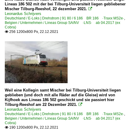
Lineas 186 502 mit der bei Tilburg-Universiteit liegen gebliebener
Mischer Tilburg-Reeshof, 22 dezember 2021.

Leonardus Schrijvers
Deutschland / E-Loks | Drehstrom | 91 80 / 6 186 BR 186 ·Traxx MS2e·
,
Belgien / Unternehmen / Lineas Group SA/NV ·LNS· ab 04.2017 (ex
Cobra)
256 1200x800 Px, 22.12.2021

Weil eine Kollegin samt Mischer bei Tilburg-Universiteit liegen
geblieben (und doch mit alle Räder auf die Gleise) wird von
Kijfhoek aus Lineas 186 502 geschickt und sie passiert hier
Tilburg-Reeshof am 22 Dezember 2021.

Leonardus Schrijvers
Deutschland / E-Loks | Drehstrom | 91 80 / 6 186 BR 186 ·Traxx MS2e·
,
Belgien / Unternehmen / Lineas Group SA/NV ·LNS· ab 04.2017 (ex
Cobra)
190 1200x800 Px, 22.12.2021
