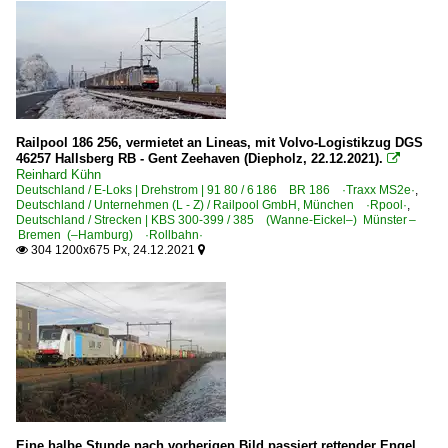
Railpool 186 256, vermietet an Lineas, mit Volvo-Logistikzug DGS
46257 Hallsberg RB - Gent Zeehaven (Diepholz, 22.12.2021).

Reinhard Kühn
Deutschland / E-Loks | Drehstrom | 91 80 / 6 186 BR 186 ·Traxx MS2e·
,
Deutschland / Unternehmen (L - Z) / Railpool GmbH, München ·Rpool·
,
Deutschland / Strecken | KBS 300-399 / 385 (Wanne-Eickel–) Münster –
Bremen (–Hamburg) ·Rollbahn·
304 1200x675 Px, 24.12.2021


Eine halbe Stunde nach vorherigen Bild passiert rettender Engel