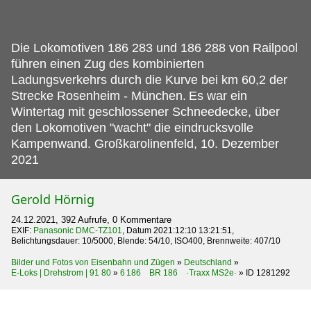
Die Lokomotiven 186 283 und 186 288 von Railpool
führen einen Zug des kombinierten
Ladungsverkehrs durch die Kurve bei km 60,2 der
Strecke Rosenheim - München.
Es war ein
Wintertag mit geschlossener Schneedecke, über
den Lokomotiven "wacht" die eindrucksvolle
Kampenwand. Großkarolinenfeld, 10. Dezember
2021
Gerold Hörnig
24.12.2021, 392 Aufrufe, 0 Kommentare
EXIF:
Panasonic DMC-TZ101
, Datum 2021:12:10 13:21:51,
Belichtungsdauer: 10/5000, Blende: 54/10, ISO400, Brennweite: 407/10
Bilder und Fotos von Eisenbahn und Zügen
»
Deutschland
»
E-Loks | Drehstrom | 91 80
»
6 186 BR 186 ·Traxx MS2e·
»
ID 1281292