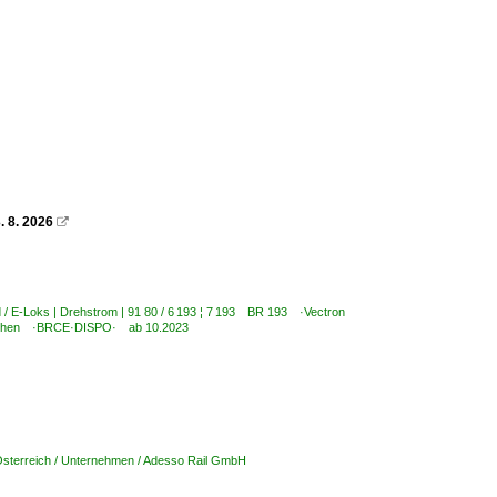
 8. 2026

 / E-Loks | Drehstrom | 91 80 / 6 193 ¦ 7 193 BR 193 ·Vectron
München ·BRCE·DISPO· ab 10.2023
sterreich / Unternehmen / Adesso Rail GmbH