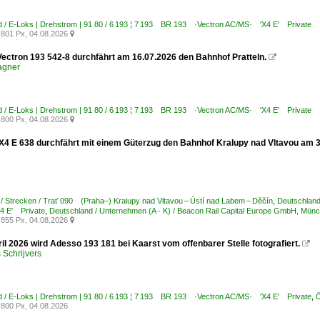
 / E-Loks | Drehstrom | 91 80 / 6 193 ¦ 7 193 BR 193 ·Vectron AC/MS· 'X4 E' Private
801 Px, 04.08.2026

ectron 193 542-8 durchfährt am 16.07.2026 den Bahnhof Pratteln.

agner
 / E-Loks | Drehstrom | 91 80 / 6 193 ¦ 7 193 BR 193 ·Vectron AC/MS· 'X4 E' Private
800 Px, 04.08.2026

 E 638 durchfährt mit einem Güterzug den Bahnhof Kralupy nad Vltavou am 3.
/ Strecken / Trať 090 (Praha–) Kralupy nad Vltavou – Ústí nad Labem – Děčín
,
Deutschland
 E' Private
,
Deutschland / Unternehmen (A - K) / Beacon Rail Capital Europe GmbH, 
855 Px, 04.08.2026

l 2026 wird Adesso 193 181 bei Kaarst vom offenbarer Stelle fotografiert.

Schrijvers
 / E-Loks | Drehstrom | 91 80 / 6 193 ¦ 7 193 BR 193 ·Vectron AC/MS· 'X4 E' Private
,
Ö
800 Px, 04.08.2026