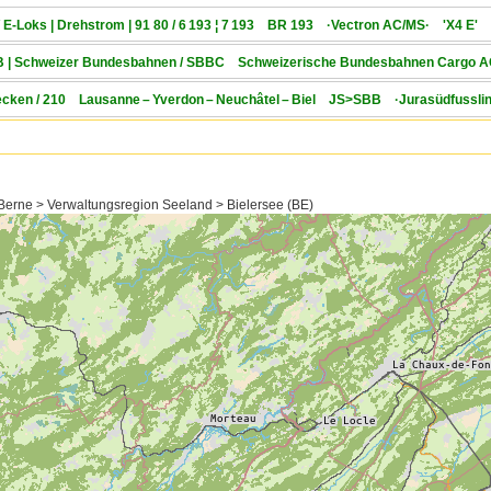
/ E-Loks | Drehstrom | 91 80 / 6 193 ¦ 7 193 BR 193 ·Vectron AC/MS· 'X4 E' 
SBB | Schweizer Bundesbahnen / SBBC Schweizerische Bundesbahnen Cargo 
trecken / 210 Lausanne – Yverdon – Neuchâtel – Biel JS>SBB ·Jurasüdfusslin
Berne > Verwaltungsregion Seeland > Bielersee (BE)