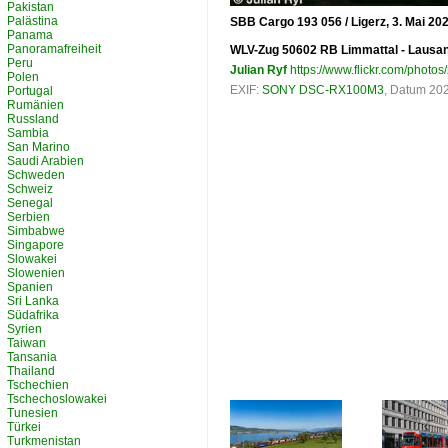
Pakistan
Palästina
SBB Cargo 193 056 / Ligerz, 3. Mai 20
Panama
Panoramafreiheit
WLV-Zug 50602 RB Limmattal - Lausan
Peru
Julian Ryf
https://www.flickr.com/photos/
Polen
EXIF:
SONY DSC-RX100M3
, Datum 202
Portugal
Rumänien
Russland
Sambia
San Marino
Saudi Arabien
Schweden
Schweiz
Senegal
Serbien
Simbabwe
Singapore
Slowakei
Slowenien
Spanien
Sri Lanka
Südafrika
Syrien
Taiwan
Tansania
Thailand
Tschechien
Tschechoslowakei
Tunesien
Türkei
Turkmenistan