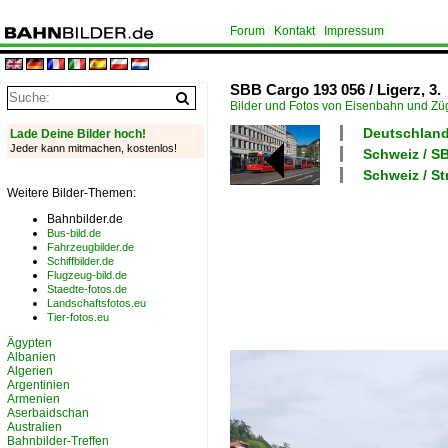
Forum
Kontakt
Impressum
SBB Cargo 193 056 / Ligerz, 3.
Bilder und Fotos von Eisenbahn und Z
Deutschland
Lade Deine Bilder hoch!
Jeder kann mitmachen, kostenlos!
Schweiz / 
Schweiz / S
Weitere Bilder-Themen:
Bahnbilder.de
Bus-bild.de
Fahrzeugbilder.de
Schiffbilder.de
Flugzeug-bild.de
Staedte-fotos.de
Landschaftsfotos.eu
Tier-fotos.eu
Ägypten
Albanien
Algerien
Argentinien
Armenien
Aserbaidschan
Australien
Bahnbilder-Treffen