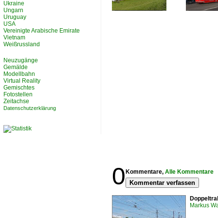
Ukraine
Ungarn
Uruguay
USA
Vereinigte Arabische Emirate
Vietnam
Weißrussland
Neuzugänge
Gemälde
Modellbahn
Virtual Reality
Gemischtes
Fotostellen
Zeitachse
Datenschutzerklärung
0
Kommentare,
Alle Kommentare
Kommentar verfassen
Doppeltra
Markus W