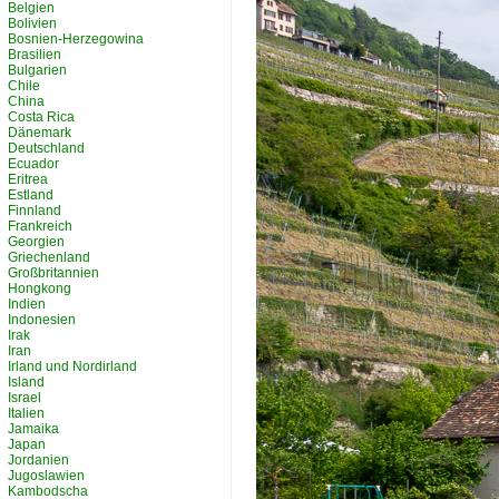
Belgien
Bolivien
Bosnien-Herzegowina
Brasilien
Bulgarien
Chile
China
Costa Rica
Dänemark
Deutschland
Ecuador
Eritrea
Estland
Finnland
Frankreich
Georgien
Griechenland
Großbritannien
Hongkong
Indien
Indonesien
Irak
Iran
Irland und Nordirland
Island
Israel
Italien
Jamaika
Japan
Jordanien
Jugoslawien
Kambodscha