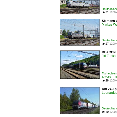
Deutschland
51
1200x

Siemens V
Markus W
Deutschland
27
1200x

BEACON X4
Jiri Zanka
Tschechien 
AC/MS· 'X4
28
1200x

Am 24 Apri
Leonardus 
Deutschland
40
1200x
