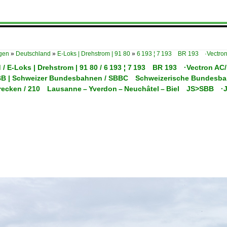
ügen
»
Deutschland
»
E-Loks | Drehstrom | 91 80
»
6 193 ¦ 7 193 BR 193 ·Vectro
 / E-Loks | Drehstrom | 91 80 / 6 193 ¦ 7 193 BR 193 ·Vectron A
SBB | Schweizer Bundesbahnen / SBBC Schweizerische Bundesb
trecken / 210 Lausanne – Yverdon – Neuchâtel – Biel JS>SBB ·J