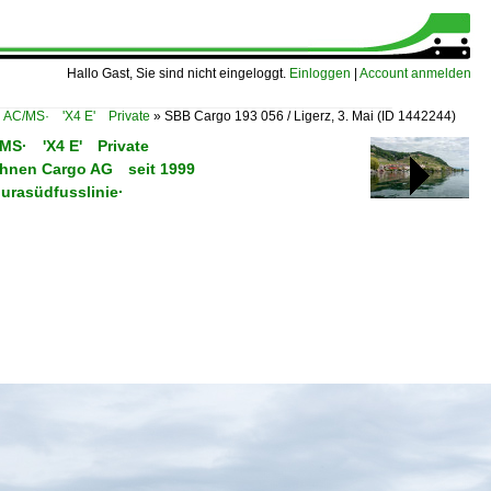
Hallo Gast, Sie sind nicht eingeloggt.
Einloggen
|
Account anmelden
n AC/MS· 'X4 E' Private
»
SBB Cargo 193 056 / Ligerz, 3. Mai
(ID 1442244)
C/MS· 'X4 E' Private
ahnen Cargo AG seit 1999
urasüdfusslinie·