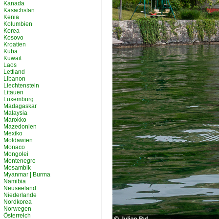
Kanada
Kasachstan
Kenia
Kolumbien
Korea
Kosovo
Kroatien
Kuba
Kuwait
Laos
Lettland
Libanon
Liechtenstein
Litauen
Luxemburg
Madagaskar
Malaysia
Marokko
Mazedonien
Mexiko
Moldawien
Monaco
Mongolei
Montenegro
Mosambik
Myanmar | Burma
Namibia
Neuseeland
Niederlande
Nordkorea
Norwegen
Österreich