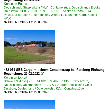
Korbinian Eckert
Deutschland / Güterverkehr / KLV Containerzüge
,
Deutschland / E-Loks |
Drehstrom | 91 80 / 6 193 ¦ 7 193 BR 193 ·Vectron AC/MS· 'X4 E'
Private
,
Österreich / Unternehmen / Wiener Lokalbahnen Cargo GmbH
·WLC·
130 1600x1072 Px, 29.03.2026

482 031 SBB Cargo mit einem Containerzug bei Parsberg Richtung
Regensburg, 23.02.2022

Korbinian Eckert
Schweiz / E-Loks | 91 85 / 4 482 Re 482 ·SBB· Traxx AC1/2
,
Deutschland / Unternehmen (L - Z) / SBB Cargo Deutschland GmbH,
Duisburg
,
Deutschland / Güterverkehr / KLV Containerzüge
132 1600x1067 Px, 29.03.2026
