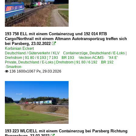
193 758 ELL mit einem Containerzug und 192 014 RTB
Cargo/Northrail mit einem Altmann Autotransportzug treffen sich
bei Parsberg, 23.02.2022

Korbinian Eckert
Deutschland / Güterverkehr / KLV Containerzüge
,
Deutschland / E-Loks |
Drehstrom | 91 80 / 6 193 ¦ 7 193 BR 193 ·Vectron AC/MS· 'X4 E'
Private
,
Deutschland / E-Loks | Drehstrom | 91 80 / 6 192 BR 192
·Smartron·
136 1600x1067 Px, 29.03.2026

193 223 WLC/ELL mit einem Containerzug bei Parsberg Richtung
Regensburg, 23.02.2022
