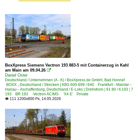
BoxXpress Siemens Vectron 193 883-5 mit Containerzug in Kahl
am Main am 09.04.26

Daniel Oster
Deutschland / Unternehmen (A - K) / BoxXpress.de GmbH, Bad Honnef
·BOXX·
,
Deutschland / Strecken | KBS 600-699 / 640 Frankfurt – Maintal –
Hanau – Aschaffenburg
,
Deutschland / E-Loks | Drehstrom | 91 80 / 6 193 ¦ 7
193 BR 193 ·Vectron AC/MS· 'X4 E' Private
111 1200x800 Px, 14.05.2026
