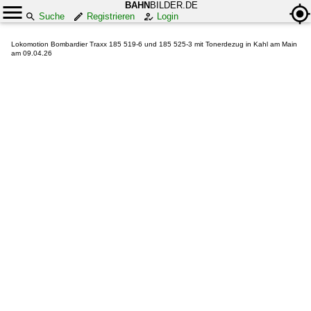
BAHN
BILDER.DE
Suche
Registrieren
Login
Lokomotion Bombardier Traxx 185 519-6 und 185 525-3 mit Tonerdezug in Kahl am Main
am 09.04.26