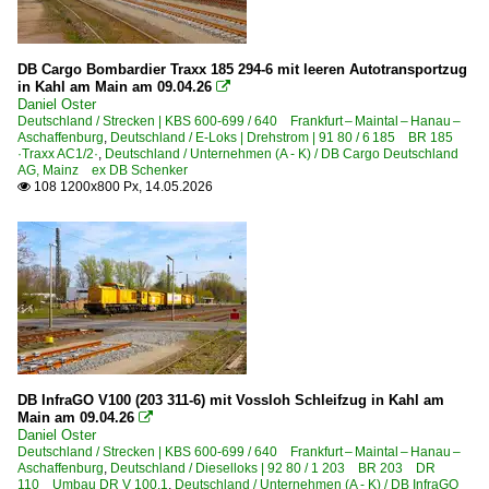
DB Cargo Bombardier Traxx 185 294-6 mit leeren Autotransportzug
in Kahl am Main am 09.04.26

Daniel Oster
Deutschland / Strecken | KBS 600-699 / 640 Frankfurt – Maintal – Hanau –
Aschaffenburg
,
Deutschland / E-Loks | Drehstrom | 91 80 / 6 185 BR 185
·Traxx AC1/2·
,
Deutschland / Unternehmen (A - K) / DB Cargo Deutschland
AG, Mainz ex DB Schenker
108 1200x800 Px, 14.05.2026

DB InfraGO V100 (203 311-6) mit Vossloh Schleifzug in Kahl am
Main am 09.04.26

Daniel Oster
Deutschland / Strecken | KBS 600-699 / 640 Frankfurt – Maintal – Hanau –
Aschaffenburg
,
Deutschland / Dieselloks | 92 80 / 1 203 BR 203 DR
110 Umbau DR V 100.1
,
Deutschland / Unternehmen (A - K) / DB InfraGO