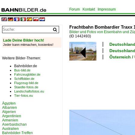
Forum
Kontakt
Impressum
Frachtbahn Bombardier Traxx 1
Bilder und Fotos von Eisenbahn und Z
(ID 1442493)
Lade Deine Bilder hoch!
Deutschland 
Jeder kann mitmachen, kostenlos!
Deutschland
Österreich 
Weitere Bilder-Themen:
Bahnbilder.de
Bus-bild.de
Fahrzeugbilder.de
Schiffbilder.de
Flugzeug-bild.de
Staedte-fotos.de
Landschaftsfotos.eu
Tier-fotos.eu
Ägypten
Albanien
Algerien
Argentinien
Armenien
Aserbaidschan
Australien
Bahnbilder-Treffen