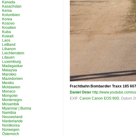
Kanada
Kasachstan
Kenia
Kolumbien
Korea
Kosovo
Kroatien
Kuba
Kuwait
Laos
Lettland
Libanon
Liechtenstein
Litauen
Luxemburg
Madagaskar
Malaysia
Marokko
Mazedonien
Mexiko
Frachtbahn Bombardier Traxx 185 607-
Moldawien
Monaco
Daniel Oster
http://www.youtube.com/u
Mongolei
EXIF:
Canon Canon EOS 90D
, Datum 2
Montenegro
Mosambik
Myanmar | Burma
Namibia
Neuseeland
Niederlande
Nordkorea
Norwegen
Österreich