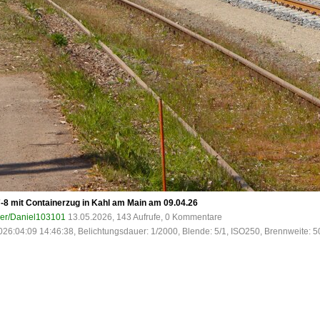
8 mit Containerzug in Kahl am Main am 09.04.26
ser/Daniel103101
13.05.2026, 143 Aufrufe, 0 Kommentare
026:04:09 14:46:38, Belichtungsdauer: 1/2000, Blende: 5/1, ISO250, Brennweite: 5