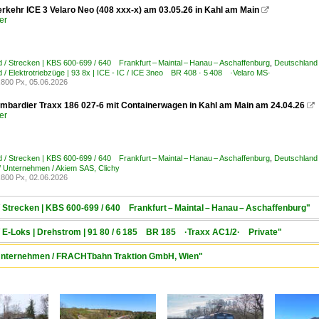
rkehr ICE 3 Velaro Neo (408 xxx-x) am 03.05.26 in Kahl am Main

er
 / Strecken | KBS 600-699 / 640 Frankfurt – Maintal – Hanau – Aschaffenburg
,
Deutschland 
 / Elektrotriebzüge | 93 8x | ICE - IC / ICE 3neo BR 408 · 5 408 ·Velaro MS·
800 Px, 05.06.2026
bardier Traxx 186 027-6 mit Containerwagen in Kahl am Main am 24.04.26

er
 / Strecken | KBS 600-699 / 640 Frankfurt – Maintal – Hanau – Aschaffenburg
,
Deutschland
/ Unternehmen / Akiem SAS, Clichy
800 Px, 02.06.2026
/ Strecken | KBS 600-699 / 640 Frankfurt – Maintal – Hanau – Aschaffenburg"
 / E-Loks | Drehstrom | 91 80 / 6 185 BR 185 ·Traxx AC1/2· Private"
/ Unternehmen / FRACHTbahn Traktion GmbH, Wien"