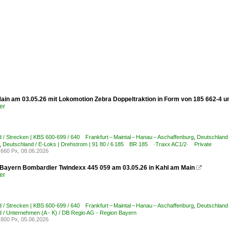
ain am 03.05.26 mit Lokomotion Zebra Doppeltraktion in Form von 185 662-4 
er
 / Strecken | KBS 600-699 / 640 Frankfurt – Maintal – Hanau – Aschaffenburg
,
Deutschland 
,
Deutschland / E-Loks | Drehstrom | 91 80 / 6 185 BR 185 ·Traxx AC1/2· Private
660 Px, 08.06.2026
Bayern Bombardier Twindexx 445 059 am 03.05.26 in Kahl am Main

er
 / Strecken | KBS 600-699 / 640 Frankfurt – Maintal – Hanau – Aschaffenburg
,
Deutschland 
 / Unternehmen (A - K) / DB Regio AG - Region Bayern
800 Px, 05.06.2026