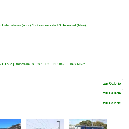
/ Unternehmen (A - K) / DB Fernverkehr AG, Frankfurt (Main)
,
 / E-Loks | Drehstrom | 91 80 / 6 186 BR 186 ·Traxx MS2e·
,
zur Galerie
zur Galerie
zur Galerie