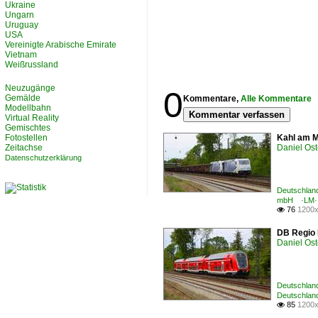
Ukraine
Ungarn
Uruguay
USA
Vereinigte Arabische Emirate
Vietnam
Weißrussland
Neuzugänge
0
Gemälde
Kommentare,
Alle Kommentare
Modellbahn
Kommentar verfassen
Virtual Reality
Gemischtes
Fotostellen
Kahl am M
Zeitachse
Daniel Ost
Datenschutzerklärung
Deutschland
mbH ·LM·
76
1200x

DB Regio 
Daniel Ost
Deutschland
Deutschland
85
1200x
