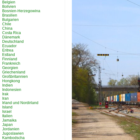
Belgien
Bolivien
Bosnien-Herzegowina
Brasilien
Bulgarien
Chile
China
Costa Rica
Dänemark
Deutschland
Ecuador
Eritrea
Estland
Finnland
Frankreich
Georgien
Griechenland
Großbritannien
Hongkong
Indien
Indonesien
Irak
Iran
Irland und Nordirland
Island
Israel
Italien
Jamaika
Japan
Jordanien
Jugoslawien
Kambodscha