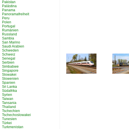
Pakistan
Palästina
Panama
Panoramafreiheit
Peru
Polen
Portugal
Rumänien
Russland
Sambia
San Marino
Saudi Arabien
Schweden
Schweiz
Senegal
Serbien
Simbabwe
Singapore
Slowakei
Slowenien
Spanien
Sri Lanka
Südafrika
Syrien
Taiwan
Tansania
Thailand
Tschechien
Tschechoslowakei
Tunesien
Türkei
Turkmenistan