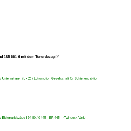
und 185 661-6 mit dem Tonerdezug

/ Unternehmen (L - Z) / Lokomotion Gesellschaft für Schienentraktion
/ Elektrotriebzüge | 94 80 / 0 445 BR 445 ·Twindexx Vario·
,