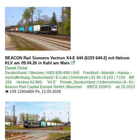
BEACON Rail Siemens Vectron X4-E 644 (6193 644-2) mit Helrom
KLV am 09.04.26 in Kahl am Main

Daniel Oster
Deutschland / Strecken | KBS 600-699 / 640 Frankfurt – Maintal – Hanau –
Aschaffenburg
,
Deutschland / E-Loks | Drehstrom | 91 80 / 6 193 ¦ 7 193 BR
193 ·Vectron AC/MS· 'X4 E' Private
,
Deutschland / Unternehmen (A - K) /
Beacon Rail Capital Europe GmbH, München ·BRCE·DISPO· ab 10.2023
109 1200x800 Px, 12.05.2026
