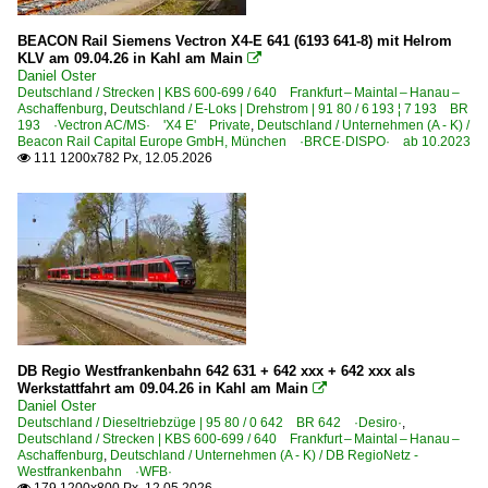
BEACON Rail Siemens Vectron X4-E 641 (6193 641-8) mit Helrom
KLV am 09.04.26 in Kahl am Main

Daniel Oster
Deutschland / Strecken | KBS 600-699 / 640 Frankfurt – Maintal – Hanau –
Aschaffenburg
,
Deutschland / E-Loks | Drehstrom | 91 80 / 6 193 ¦ 7 193 BR
193 ·Vectron AC/MS· 'X4 E' Private
,
Deutschland / Unternehmen (A - K) /
Beacon Rail Capital Europe GmbH, München ·BRCE·DISPO· ab 10.2023
111 1200x782 Px, 12.05.2026

DB Regio Westfrankenbahn 642 631 + 642 xxx + 642 xxx als
Werkstattfahrt am 09.04.26 in Kahl am Main

Daniel Oster
Deutschland / Dieseltriebzüge | 95 80 / 0 642 BR 642 ·Desiro·
,
Deutschland / Strecken | KBS 600-699 / 640 Frankfurt – Maintal – Hanau –
Aschaffenburg
,
Deutschland / Unternehmen (A - K) / DB RegioNetz -
Westfrankenbahn ·WFB·
179 1200x800 Px, 12.05.2026
