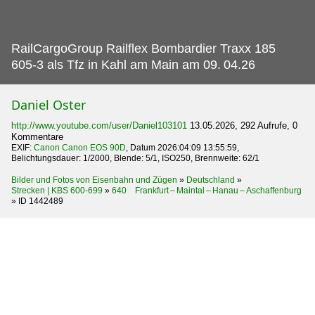
RailCargoGroup Railflex Bombardier Traxx 185
605-3 als Tfz in Kahl am Main am 09.
04.26
Daniel Oster
http://www.youtube.com/user/Daniel103101
13.05.2026, 292 Aufrufe, 0
Kommentare
EXIF:
Canon Canon EOS 90D
, Datum 2026:04:09 13:55:59,
Belichtungsdauer: 1/2000, Blende: 5/1, ISO250, Brennweite: 62/1
Bilder und Fotos von Eisenbahn und Zügen
»
Deutschland
»
Strecken | KBS 600-699
»
640 Frankfurt – Maintal – Hanau – Aschaffenburg
»
ID 1442489