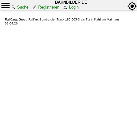
BAHN
BILDER.DE
Suche
Registrieren
Login
RailCargoGroup Railflex Bombardier Traxx 185 605-3 als Tfz in Kahl am Main am
09.04.26