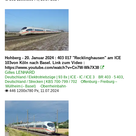
Hohberg - 20. Januar 2024 : 403 017 "Recklinghausen" am ICE
103von Köln nach Basel. Link zum Video :
https://www.youtube.com/watch?v=Cn7W-Wk7X38

Gilles LENHARD
Deutschland / Elektrotriebzüge | 93 8x | ICE - IC / ICE 3 BR 403 · 5 403
,
Deutschland / Strecken | KBS 700-799 / 702 Offenburg – Freiburg –
Müllheim (– Basel) ·Oberrheinbahn·
446 1200x780 Px, 11.07.2024
