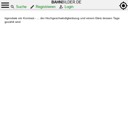
BAHN
BILDER.DE
Suche
Registrieren
Login
Irgendwie ein Kontrast - ... der Hochgeschwindigkeitszug und einem Gleis dessen Tage
gezählt sind