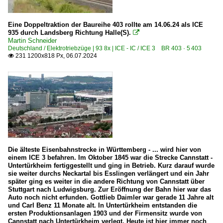
Eine Doppeltraktion der Baureihe 403 rollte am 14.06.24 als ICE
935 durch Landsberg Richtung Halle(S).

Martin Schneider
Deutschland / Elektrotriebzüge | 93 8x | ICE - IC / ICE 3 BR 403 · 5 403
231 1200x818 Px, 06.07.2024

Die älteste Eisenbahnstrecke in Württemberg - ... wird hier von
einem ICE 3 befahren. Im Oktober 1845 war die Strecke Cannstatt -
Untertürkheim fertiggestellt und ging in Betrieb. Kurz darauf wurde
sie weiter durchs Neckartal bis Esslingen verlängert und ein Jahr
später ging es weiter in die andere Richtung von Cannstatt über
Stuttgart nach Ludwigsburg. Zur Eröffnung der Bahn hier war das
Auto noch nicht erfunden. Gottlieb Daimler war gerade 11 Jahre alt
und Carl Benz 11 Monate alt. In Untertürkheim entstanden die
ersten Produktionsanlagen 1903 und der Firmensitz wurde von
Cannstatt nach Untertürkheim verlegt. Heute ist hier immer noch