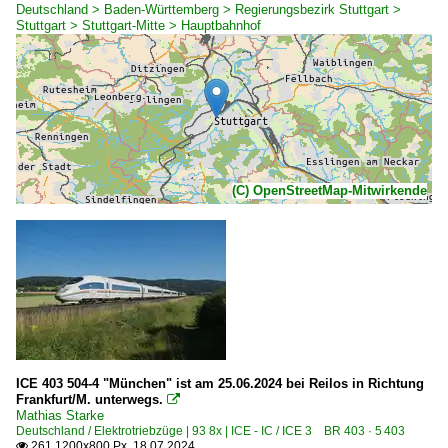
Deutschland > Baden-Württemberg > Regierungsbezirk Stuttgart >
Stuttgart > Stuttgart-Mitte > Hauptbahnhof
(C) OpenStreetMap-Mitwirkende
ICE 403 504-4 "München" ist am 25.06.2024 bei Reilos in Richtung
Frankfurt/M. unterwegs.

Mathias Starke
Deutschland / Elektrotriebzüge | 93 8x | ICE - IC / ICE 3 BR 403 · 5 403
261 1200x800 Px, 18.07.2024
