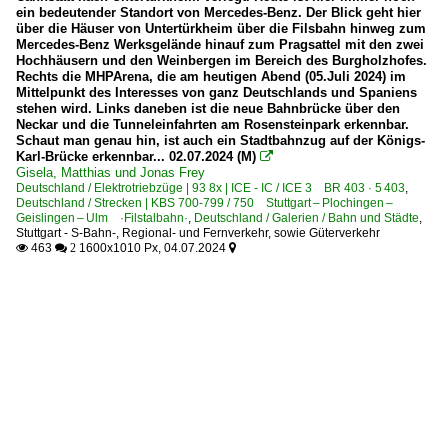
ein bedeutender Standort von Mercedes-Benz. Der Blick geht hier
über die Häuser von Untertürkheim über die Filsbahn hinweg zum
Mercedes-Benz Werksgelände hinauf zum Pragsattel mit den zwei
Hochhäusern und den Weinbergen im Bereich des Burgholzhofes.
Rechts die MHPArena, die am heutigen Abend (05.Juli 2024) im
Mittelpunkt des Interesses von ganz Deutschlands und Spaniens
stehen wird. Links daneben ist die neue Bahnbrücke über den
Neckar und die Tunneleinfahrten am Rosensteinpark erkennbar.
Schaut man genau hin, ist auch ein Stadtbahnzug auf der Königs-
Karl-Brücke erkennbar... 02.07.2024 (M)

Gisela, Matthias und Jonas Frey
Deutschland / Elektrotriebzüge | 93 8x | ICE - IC / ICE 3 BR 403 · 5 403
,
Deutschland / Strecken | KBS 700-799 / 750 Stuttgart – Plochingen –
Geislingen – Ulm ·Filstalbahn·
,
Deutschland / Galerien / Bahn und Städte
,
Stuttgart - S-Bahn-, Regional- und Fernverkehr, sowie Güterverkehr
463
1600x1010 Px, 04.07.2024

 2
