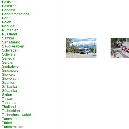
Pakistan
Palästina
Panama
Panoramafreiheit
Peru
Polen
Portugal
Rumänien
Russland
Sambia
San Marino
Saudi Arabien
Schweden
Schweiz
Senegal
Serbien
Simbabwe
Singapore
Slowakei
Slowenien
Spanien
Sri Lanka
Südafrika
Syrien
Taiwan
Tansania
Thailand
Tschechien
Tschechoslowakei
Tunesien
Türkei
Turkmenistan