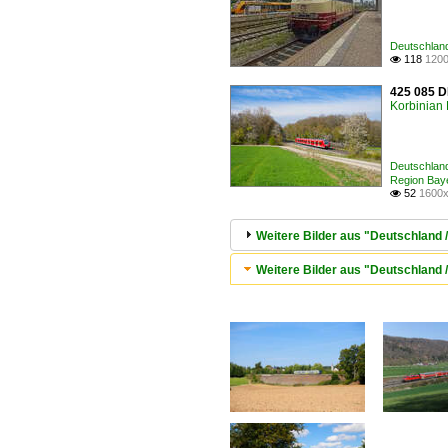
Deutschland
118
1200

425 085 D
Korbinian 
Deutschland
Region Bay
52
1600x

Weitere Bilder aus "Deutschland 
Weitere Bilder aus "Deutschland 