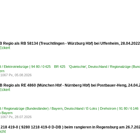
B Regio als RB 58134 (Treuchtlingen - Würzburg Hbf) bei Uffenheim, 28.04.2022
Eckert
 / Elektrotriebzüge | 94 80 / 0 425 BR 425 'Quietschie'
,
Deutschland / Regionalzüge (Bund
ern
1067 Px, 05.08.2026
B Regio als RE 4860 (München Hbf - Nürnberg Hbf) bei Postbauer-Heng, 24.04.
Eckert
 / Regionalzüge (Bundesländer) / Bayern
,
Deutschland / E-Loks | Drehstrom | 91 80 / 6 
n Bayern
1067 Px, 28.07.2026
 218 419-0 ( 9280 1218 419-0 D-DB ) beim rangieren in Regensburg am 26.7.20
icht