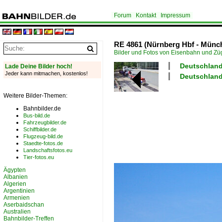
Forum
Kontakt
Impressum
RE 4861 (Nürnberg Hbf - Münch
Bilder und Fotos von Eisenbahn und Z
Deutschland
Lade Deine Bilder hoch!
Jeder kann mitmachen, kostenlos!
Deutschland
Weitere Bilder-Themen:
Bahnbilder.de
Bus-bild.de
Fahrzeugbilder.de
Schiffbilder.de
Flugzeug-bild.de
Staedte-fotos.de
Landschaftsfotos.eu
Tier-fotos.eu
Ägypten
Albanien
Algerien
Argentinien
Armenien
Aserbaidschan
Australien
Bahnbilder-Treffen