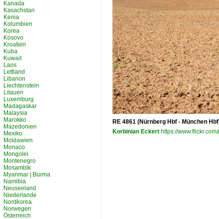
Kanada
Kasachstan
Kenia
Kolumbien
Korea
Kosovo
Kroatien
Kuba
Kuwait
Laos
Lettland
Libanon
Liechtenstein
Litauen
Luxemburg
Madagaskar
Malaysia
Marokko
RE 4861 (Nürnberg Hbf - München Hbf)
Mazedonien
Korbinian Eckert
https://www.flickr.c
Mexiko
Moldawien
Monaco
Mongolei
Montenegro
Mosambik
Myanmar | Burma
Namibia
Neuseeland
Niederlande
Nordkorea
Norwegen
Österreich