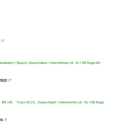

esländer) / Bayern
,
Deutschland / Unternehmen (A - K) / DB Regio AG -
2022

146 BR 146 ·Traxx AC1/2·
,
Deutschland / Unternehmen (A - K) / DB Regio
26
