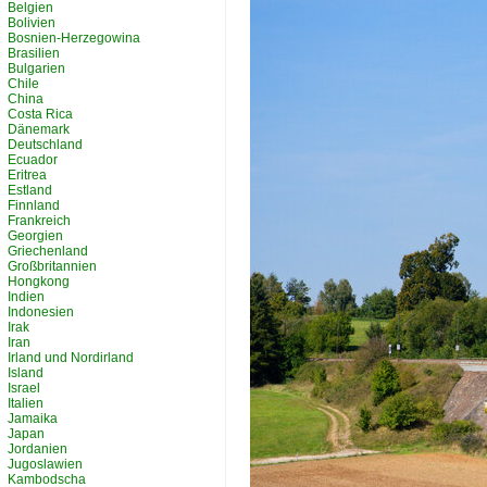
Belgien
Bolivien
Bosnien-Herzegowina
Brasilien
Bulgarien
Chile
China
Costa Rica
Dänemark
Deutschland
Ecuador
Eritrea
Estland
Finnland
Frankreich
Georgien
Griechenland
Großbritannien
Hongkong
Indien
Indonesien
Irak
Iran
Irland und Nordirland
Island
Israel
Italien
Jamaika
Japan
Jordanien
Jugoslawien
Kambodscha