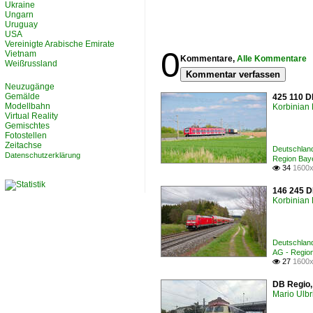
Ukraine
Ungarn
Uruguay
USA
Vereinigte Arabische Emirate
0
Vietnam
Kommentare,
Alle Kommentare
Weißrussland
Kommentar verfassen
Neuzugänge
Gemälde
425 110 D
Modellbahn
Korbinian 
Virtual Reality
Gemischtes
Fotostellen
Zeitachse
Deutschland
Datenschutzerklärung
Region Bay
34
1600x

146 245 D
Korbinian 
Deutschland
AG - Regio
27
1600x

DB Regio,
Mario Ulbr