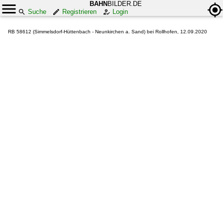
BAHN
BILDER.DE
Suche
Registrieren
Login
RB 58612 (Simmelsdorf-Hüttenbach - Neunkirchen a. Sand) bei Rollhofen, 12.09.2020