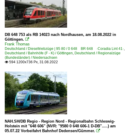
DB 648 753 als RB 14023 nach Nordhausen, am 18.08.2022 in
Göttingen.

Frank Thomas
Deutschland / Dieseltriebzüge | 95 80 / 0 648 BR 648 ·Coradia Lint 41·
,
Deutschland / Bahnhöfe (F - K) / Göttingen
,
Deutschland / Regionalzüge
(Bundesländer) / Niedersachsen
594 1200x736 Px, 31.08.2022

NAH.SH/DB Regio - Region Nord - Regionalbahn Schleswig-
Holstein mit "648 606" (NVR: "9580 0 648 606-1 D-DB".....) am
05.07.22 Vorbeifahrt Bahnhof Dedensen/Gümmer.
