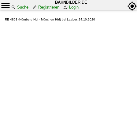
BAHN
BILDER.DE
Suche
Registrieren
Login
RE 4863 (Nürnberg Hbf - München Hbf) bei Laaber, 24.10.2020