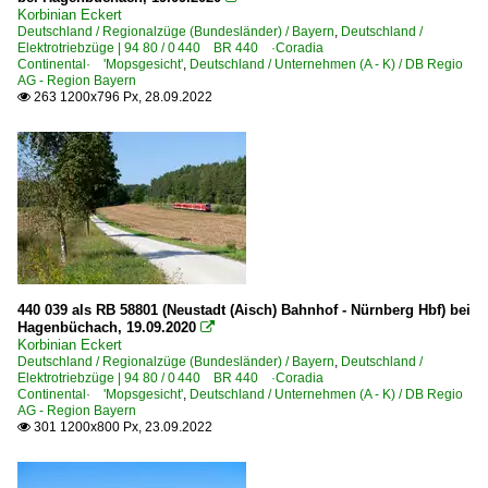
Korbinian Eckert
Deutschland / Regionalzüge (Bundesländer) / Bayern
,
Deutschland /
Elektrotriebzüge | 94 80 / 0 440 BR 440 ·Coradia
Continental· 'Mopsgesicht'
,
Deutschland / Unternehmen (A - K) / DB Regio
AG - Region Bayern
263 1200x796 Px, 28.09.2022

440 039 als RB 58801 (Neustadt (Aisch) Bahnhof - Nürnberg Hbf) bei
Hagenbüchach, 19.09.2020

Korbinian Eckert
Deutschland / Regionalzüge (Bundesländer) / Bayern
,
Deutschland /
Elektrotriebzüge | 94 80 / 0 440 BR 440 ·Coradia
Continental· 'Mopsgesicht'
,
Deutschland / Unternehmen (A - K) / DB Regio
AG - Region Bayern
301 1200x800 Px, 23.09.2022
