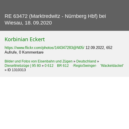
RE 63472 (Marktredwitz - Nürnberg Hbf) bei
Wiesau, 18.
09.2020
Korbinian Eckert
https://www.flickr.com/photos/144347283@N05/
12.09.2022, 652
Aufrufe, 0 Kommentare
Bilder und Fotos von Eisenbahn und Zügen
»
Deutschland
»
Dieseltriebzüge | 95 80
»
0 612 BR 612 ·RegioSwinger· 'Wackeldackel'
»
ID 1310313