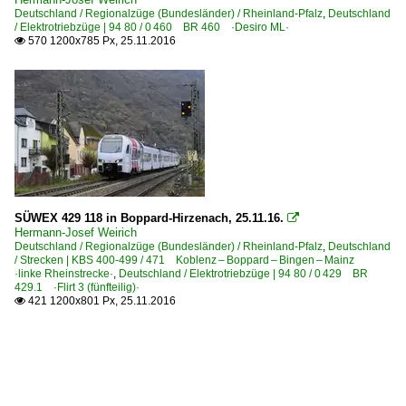
Deutschland / Regionalzüge (Bundesländer) / Rheinland-Pfalz
,
Deutschland
/ Elektrotriebzüge | 94 80 / 0 460 BR 460 ·Desiro ML·
570 1200x785 Px, 25.11.2016

SÜWEX 429 118 in Boppard-Hirzenach, 25.11.16.

Hermann-Josef Weirich
Deutschland / Regionalzüge (Bundesländer) / Rheinland-Pfalz
,
Deutschland
/ Strecken | KBS 400-499 / 471 Koblenz – Boppard – Bingen – Mainz
·linke Rheinstrecke·
,
Deutschland / Elektrotriebzüge | 94 80 / 0 429 BR
429.1 ·Flirt 3 (fünfteilig)·
421 1200x801 Px, 25.11.2016
