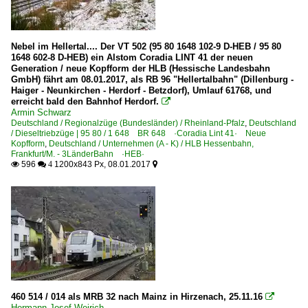
Nebel im Hellertal.... Der VT 502 (95 80 1648 102-9 D-HEB / 95 80
1648 602-8 D-HEB) ein Alstom Coradia LINT 41 der neuen
Generation / neue Kopfform der HLB (Hessische Landesbahn
GmbH) fährt am 08.01.2017, als RB 96 "Hellertalbahn" (Dillenburg -
Haiger - Neunkirchen - Herdorf - Betzdorf), Umlauf 61768, und
erreicht bald den Bahnhof Herdorf.

Armin Schwarz
Deutschland / Regionalzüge (Bundesländer) / Rheinland-Pfalz
,
Deutschland
/ Dieseltriebzüge | 95 80 / 1 648 BR 648 ·Coradia Lint 41· Neue
Kopfform
,
Deutschland / Unternehmen (A - K) / HLB Hessenbahn,
Frankfurt/M. - 3LänderBahn ·HEB·
596
1200x843 Px, 08.01.2017

 4

460 514 / 014 als MRB 32 nach Mainz in Hirzenach, 25.11.16

Hermann-Josef Weirich