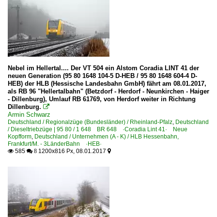
Nebel im Hellertal.... Der VT 504 ein Alstom Coradia LINT 41 der
neuen Generation (95 80 1648 104-5 D-HEB / 95 80 1648 604-4 D-
HEB) der HLB (Hessische Landesbahn GmbH) fährt am 08.01.2017,
als RB 96 "Hellertalbahn" (Betzdorf - Herdorf - Neunkirchen - Haiger
- Dillenburg), Umlauf RB 61769, von Herdorf weiter in Richtung
Dillenburg.

Armin Schwarz
Deutschland / Regionalzüge (Bundesländer) / Rheinland-Pfalz
,
Deutschland
/ Dieseltriebzüge | 95 80 / 1 648 BR 648 ·Coradia Lint 41· Neue
Kopfform
,
Deutschland / Unternehmen (A - K) / HLB Hessenbahn,
Frankfurt/M. - 3LänderBahn ·HEB·
585
1200x816 Px, 08.01.2017

 8
