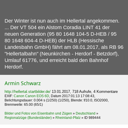
Der Winter ist nun auch im Hellertal angekommen.
... Der VT 504 ein Alstom Coradia LINT 41 der
neuen Generation (95 80 1648 104-5 D-HEB / 95
80 1648 604-4 D-HEB) der HLB (Hessische
Landesbahn GmbH) fährt am 08.01.2017, als RB 96
"Hellertalbahn" (Neunkirchen - Herdorf - Betzdorf),
Umlauf 61776, und erreicht bald den Bahnhof
Herdorf.
Armin Schwarz
http://hellertal.startbilder.de/
13.01.2017, 718 Aufrufe, 4 Kommentare
EXIF:
Canon Canon EOS 6D
, Datum 2017:01:13 17:08:43,
Belichtungsdauer: 0.004 s (1/250) (1/250), Blende: f/10.0, ISO2000,
Brennweite: 65.00 (65/1)
Bilder und Fotos von Eisenbahn und Zügen
»
Deutschland
»
Regionalzüge (Bundesländer)
»
Rheinland-Pfalz
»
ID 989444