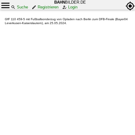
BAHN
BILDER.DE
Suche
Registrieren
Login
GfF 110 459-5 mit Fußballsonderzug von Opladen nach Berlin zum DFB-Finale (Bayer04
Leverkusen-Kaiserslautern), am 25.05.2024.