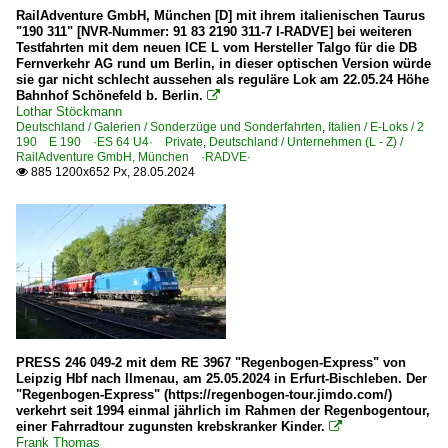
RailAdventure GmbH, München [D] mit ihrem italienischen Taurus
"190 311" [NVR-Nummer: 91 83 2190 311-7 I-RADVE] bei weiteren
Testfahrten mit dem neuen ICE L vom Hersteller Talgo für die DB
Fernverkehr AG rund um Berlin, in dieser optischen Version würde
sie gar nicht schlecht aussehen als reguläre Lok am 22.05.24 Höhe
Bahnhof Schönefeld b. Berlin.

Lothar Stöckmann
Deutschland / Galerien / Sonderzüge und Sonderfahrten
,
Italien / E-Loks / 2
190 E 190 ·ES 64 U4· Private
,
Deutschland / Unternehmen (L - Z) /
RailAdventure GmbH, München ·RADVE·
885 1200x652 Px, 28.05.2024

PRESS 246 049-2 mit dem RE 3967 "Regenbogen-Express" von
Leipzig Hbf nach Ilmenau, am 25.05.2024 in Erfurt-Bischleben. Der
"Regenbogen-Express" (https://regenbogen-tour.jimdo.com/)
verkehrt seit 1994 einmal jährlich im Rahmen der Regenbogentour,
einer Fahrradtour zugunsten krebskranker Kinder.

Frank Thomas