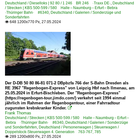
Deutschland / Dieselloks | 92 80 / 1 246 BR 246 ·Traxx DE·
,
Deutschland
/ Strecken | KBS 500-599 / 580 Halle – Naumburg – Erfurt – Bebra
·Thüringer Bahn· #6340
,
Deutschland / Galerien / Sonderzüge und
Sonderfahrten
648 1200x770 Px, 27.05.2024

Der D-DB 50 80 86-81 071-2 DBpbzfa 766 der S-Bahn Dresden als
RE 3967 "Regenbogen-Express" von Leipzig Hbf nach Ilmenau, am
25.05.2024 in Erfurt-Bischleben. Der "Regenbogen-Express"
(https://regenbogen-tour.jimdo.com/) verkehrt seit 1994 einmal
jährlich im Rahmen der Regenbogentour, einer Fahrradtour
zugunsten krebskranker Kinder.

Frank Thomas
Deutschland / Strecken | KBS 500-599 / 580 Halle – Naumburg – Erfurt –
Bebra ·Thüringer Bahn· #6340
,
Deutschland / Galerien / Sonderzüge
und Sonderfahrten
,
Deutschland / Personenwagen | Steuerwagen /
Doppelstock-Steuerwagen 4. Generation 763-767, 785
289 1200x800 Px, 27.05.2024
