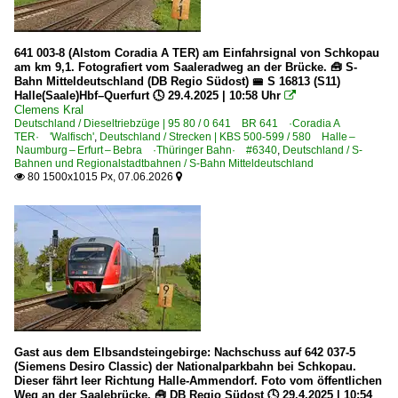
641 003-8 (Alstom Coradia A TER) am Einfahrsignal von Schkopau
am km 9,1. Fotografiert vom Saaleradweg an der Brücke. 🧰 S-
Bahn Mitteldeutschland (DB Regio Südost) 🚝 S 16813 (S11)
Halle(Saale)Hbf–Querfurt 🕓 29.4.2025 | 10:58 Uhr

Clemens Kral
Deutschland / Dieseltriebzüge | 95 80 / 0 641 BR 641 ·Coradia A
TER· 'Walfisch'
,
Deutschland / Strecken | KBS 500-599 / 580 Halle –
Naumburg – Erfurt – Bebra ·Thüringer Bahn· #6340
,
Deutschland / S-
Bahnen und Regionalstadtbahnen / S-Bahn Mitteldeutschland
80 1500x1015 Px, 07.06.2026


Gast aus dem Elbsandsteingebirge: Nachschuss auf 642 037-5
(Siemens Desiro Classic) der Nationalparkbahn bei Schkopau.
Dieser fährt leer Richtung Halle-Ammendorf. Foto vom öffentlichen
Weg an der Saalebrücke. 🧰 DB Regio Südost 🕓 29.4.2025 | 10:54