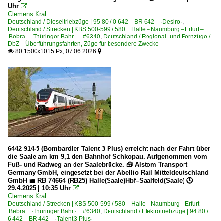
Uhr

Clemens Kral
Deutschland / Dieseltriebzüge | 95 80 / 0 642 BR 642 ·Desiro·
,
Deutschland / Strecken | KBS 500-599 / 580 Halle – Naumburg – Erfurt –
Bebra ·Thüringer Bahn· #6340
,
Deutschland / Regional- und Fernzüge /
DbZ Überführungsfahrten, Züge für besondere Zwecke
80 1500x1015 Px, 07.06.2026


6442 914-5 (Bombardier Talent 3 Plus) erreicht nach der Fahrt über
die Saale am km 9,1 den Bahnhof Schkopau. Aufgenommen vom
Fuß- und Radweg an der Saalebrücke. 🧰 Alstom Transport
Germany GmbH, eingesetzt bei der Abellio Rail Mitteldeutschland
GmbH 🚝 RB 74664 (RB25) Halle(Saale)Hbf–Saalfeld(Saale) 🕓
29.4.2025 | 10:35 Uhr

Clemens Kral
Deutschland / Strecken | KBS 500-599 / 580 Halle – Naumburg – Erfurt –
Bebra ·Thüringer Bahn· #6340
,
Deutschland / Elektrotriebzüge | 94 80 /
6 442 BR 442 ·Talent 3 Plus·