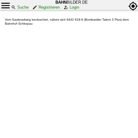
BAHN
BILDER.DE
Suche
Registrieren
Login
Vom Saaleradweg beobachtet, nähert sich 6442 918-6 (Bombardier Talent 3 Plus) dem
Bahnhof Schkopau