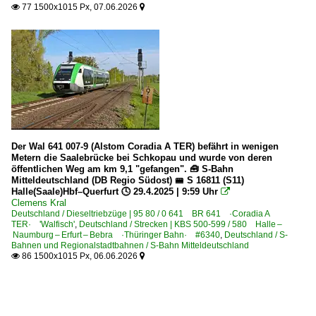
77 1500x1015 Px, 07.06.2026


Der Wal 641 007-9 (Alstom Coradia A TER) befährt in wenigen
Metern die Saalebrücke bei Schkopau und wurde von deren
öffentlichen Weg am km 9,1 "gefangen". 🧰 S-Bahn
Mitteldeutschland (DB Regio Südost) 🚝 S 16811 (S11)
Halle(Saale)Hbf–Querfurt 🕓 29.4.2025 | 9:59 Uhr

Clemens Kral
Deutschland / Dieseltriebzüge | 95 80 / 0 641 BR 641 ·Coradia A
TER· 'Walfisch'
,
Deutschland / Strecken | KBS 500-599 / 580 Halle –
Naumburg – Erfurt – Bebra ·Thüringer Bahn· #6340
,
Deutschland / S-
Bahnen und Regionalstadtbahnen / S-Bahn Mitteldeutschland
86 1500x1015 Px, 06.06.2026

