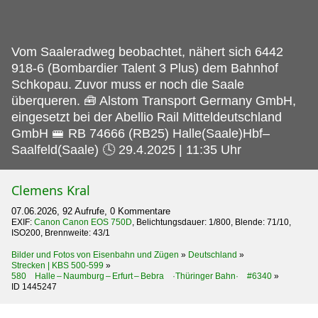
Vom Saaleradweg beobachtet, nähert sich 6442
918-6 (Bombardier Talent 3 Plus) dem Bahnhof
Schkopau.
Zuvor muss er noch die Saale
überqueren. 🧰 Alstom Transport Germany GmbH,
eingesetzt bei der Abellio Rail Mitteldeutschland
GmbH 🚝 RB 74666 (RB25) Halle(Saale)Hbf–
Saalfeld(Saale) 🕓 29.4.2025 | 11:35 Uhr
Clemens Kral
07.06.2026, 92 Aufrufe, 0 Kommentare
EXIF:
Canon Canon EOS 750D
, Belichtungsdauer: 1/800, Blende: 71/10,
ISO200, Brennweite: 43/1
Bilder und Fotos von Eisenbahn und Zügen
»
Deutschland
»
Strecken | KBS 500-599
»
580 Halle – Naumburg – Erfurt – Bebra ·Thüringer Bahn· #6340
»
ID 1445247