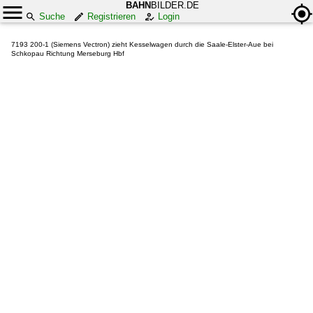
BAHN
BILDER.DE
Suche
Registrieren
Login
7193 200-1 (Siemens Vectron) zieht Kesselwagen durch die Saale-Elster-Aue bei
Schkopau Richtung Merseburg Hbf