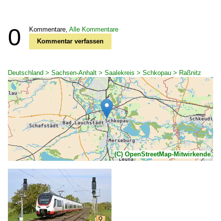
0
Kommentare,
Alle Kommentare
Kommentar verfassen
Deutschland > Sachsen-Anhalt > Saalekreis > Schkopau > Raßnitz
(C) OpenStreetMap-Mitwirkende