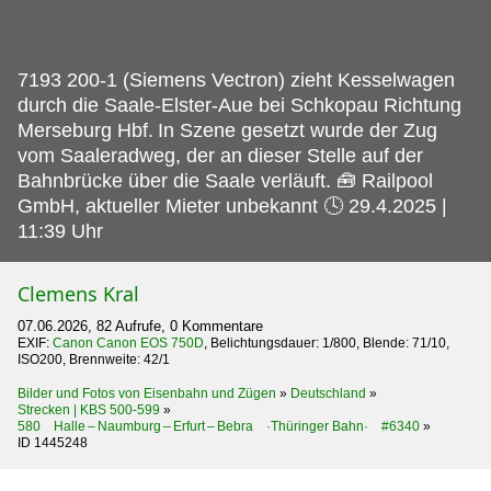
7193 200-1 (Siemens Vectron) zieht Kesselwagen
durch die Saale-Elster-Aue bei Schkopau Richtung
Merseburg Hbf.
In Szene gesetzt wurde der Zug
vom Saaleradweg, der an dieser Stelle auf der
Bahnbrücke über die Saale verläuft. 🧰 Railpool
GmbH, aktueller Mieter unbekannt 🕓 29.4.2025 |
11:39 Uhr
Clemens Kral
07.06.2026, 82 Aufrufe, 0 Kommentare
EXIF:
Canon Canon EOS 750D
, Belichtungsdauer: 1/800, Blende: 71/10,
ISO200, Brennweite: 42/1
Bilder und Fotos von Eisenbahn und Zügen
»
Deutschland
»
Strecken | KBS 500-599
»
580 Halle – Naumburg – Erfurt – Bebra ·Thüringer Bahn· #6340
»
ID 1445248