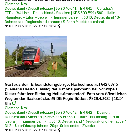
Clemens Kral
Deutschland / Dieseltriebzüge | 95 80 / 0 641 BR 641 ·Coradia A
TER· 'Walfisch'
,
Deutschland / Strecken | KBS 500-599 / 580 Halle –
Naumburg – Erfurt – Bebra ·Thüringer Bahn· #6340
,
Deutschland / S-
Bahnen und Regionalstadtbahnen / S-Bahn Mitteldeutschland
81 1500x1015 Px, 07.06.2026


Gast aus dem Elbsandsteingebirge: Nachschuss auf 642 037-5
(Siemens Desiro Classic) der Nationalparkbahn bei Schkopau.
Dieser fährt leer Richtung Halle-Ammendorf. Foto vom öffentlichen
Weg an der Saalebrücke. 🧰 DB Regio Südost 🕓 29.4.2025 | 10:54
Uhr

Clemens Kral
Deutschland / Dieseltriebzüge | 95 80 / 0 642 BR 642 ·Desiro·
,
Deutschland / Strecken | KBS 500-599 / 580 Halle – Naumburg – Erfurt –
Bebra ·Thüringer Bahn· #6340
,
Deutschland / Regional- und Fernzüge /
DbZ Überführungsfahrten, Züge für besondere Zwecke
81 1500x1015 Px, 07.06.2026

