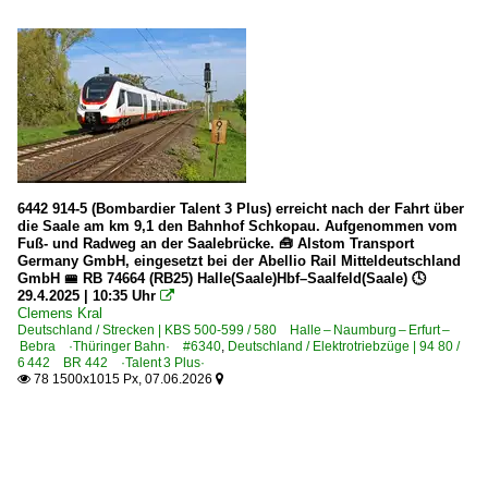
6442 914-5 (Bombardier Talent 3 Plus) erreicht nach der Fahrt über
die Saale am km 9,1 den Bahnhof Schkopau. Aufgenommen vom
Fuß- und Radweg an der Saalebrücke. 🧰 Alstom Transport
Germany GmbH, eingesetzt bei der Abellio Rail Mitteldeutschland
GmbH 🚝 RB 74664 (RB25) Halle(Saale)Hbf–Saalfeld(Saale) 🕓
29.4.2025 | 10:35 Uhr

Clemens Kral
Deutschland / Strecken | KBS 500-599 / 580 Halle – Naumburg – Erfurt –
Bebra ·Thüringer Bahn· #6340
,
Deutschland / Elektrotriebzüge | 94 80 /
6 442 BR 442 ·Talent 3 Plus·
78 1500x1015 Px, 07.06.2026

