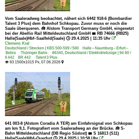
Vom Saaleradweg beobachtet, nähert sich 6442 918-6 (Bombardier
Talent 3 Plus) dem Bahnhof Schkopau. Zuvor muss er noch die
Saale überqueren. 🧰 Alstom Transport Germany GmbH, eingesetzt
bei der Abellio Rail Mitteldeutschland GmbH 🚝 RB 74666 (RB25)
Halle(Saale)Hbf–Saalfeld(Saale) 🕓 29.4.2025 | 11:35 Uhr

Clemens Kral
Deutschland / Strecken | KBS 500-599 / 580 Halle – Naumburg – Erfurt –
Bebra ·Thüringer Bahn· #6340
,
Deutschland / Elektrotriebzüge | 94 80 /
6 442 BR 442 ·Talent 3 Plus·
93 1500x1015 Px, 07.06.2026


641 003-8 (Alstom Coradia A TER) am Einfahrsignal von Schkopau
am km 9,1. Fotografiert vom Saaleradweg an der Brücke. 🧰 S-
Bahn Mitteldeutschland (DB Regio Südost) 🚝 S 16813 (S11)
Halle(Saale)Hbf–Querfurt 🕓 29.4.2025 | 10:58 Uhr
