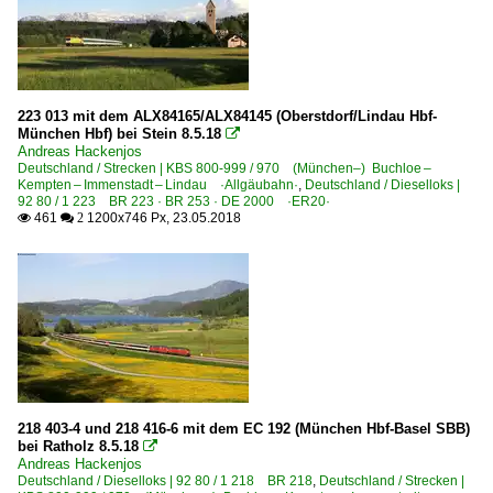
223 013 mit dem ALX84165/ALX84145 (Oberstdorf/Lindau Hbf-
München Hbf) bei Stein 8.5.18

Andreas Hackenjos
Deutschland / Strecken | KBS 800-999 / 970 (München–) Buchloe –
Kempten – Immenstadt – Lindau ·Allgäubahn·
,
Deutschland / Dieselloks |
92 80 / 1 223 BR 223 · BR 253 · DE 2000 ·ER20·
461
1200x746 Px, 23.05.2018

 2
218 403-4 und 218 416-6 mit dem EC 192 (München Hbf-Basel SBB)
bei Ratholz 8.5.18

Andreas Hackenjos
Deutschland / Dieselloks | 92 80 / 1 218 BR 218
,
Deutschland / Strecken |