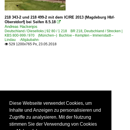
218 343-2 und 218 499-2 mit dem IC/RE 2013 (Magdeburg Hbf-
Oberstdorf) bei Seifen 8.5.18

Andreas Hackenjos
Deutschland / Dieselloks | 92 80 / 1 218 BR 218
,
Deutschland / Strecken |
KBS 800-999 / 970 (München–) Buchloe – Kempten – Immenstadt –
Lindau ·Allgäubahn·
529 1200x765 Px, 23.05.2018

Diese Webseite verwendet Cookies, um
Inhalte und Anzeigen zu personalisieren und
Zugriffe zu analysieren. Mit der Nutzung
stimmen Sie der Verwendung von Cookies