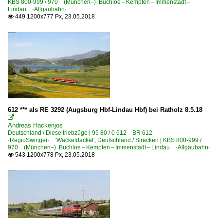
KBS 800-999 / 970 (München–) Buchloe – Kempten – Immenstadt –
Lindau ·Allgäubahn·
449 1200x777 Px, 23.05.2018

612 *** als RE 3292 (Augsburg Hbf-Lindau Hbf) bei Ratholz 8.5.18

Andreas Hackenjos
Deutschland / Dieseltriebzüge | 95 80 / 0 612 BR 612
·RegioSwinger· 'Wackeldackel'
,
Deutschland / Strecken | KBS 800-999 /
970 (München–) Buchloe – Kempten – Immenstadt – Lindau ·Allgäubahn·
543 1200x778 Px, 23.05.2018
