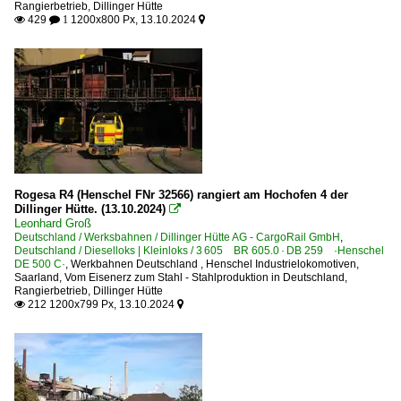
Rangierbetrieb
,
Dillinger Hütte
429
1200x800 Px, 13.10.2024

 1

Rogesa R4 (Henschel FNr 32566) rangiert am Hochofen 4 der
Dillinger Hütte. (13.10.2024)

Leonhard Groß
Deutschland / Werksbahnen / Dillinger Hütte AG - CargoRail GmbH
,
Deutschland / Dieselloks | Kleinloks / 3 605 BR 605.0 · DB 259 ·Henschel
DE 500 C·
,
Werkbahnen Deutschland
,
Henschel Industrielokomotiven
,
Saarland
,
Vom Eisenerz zum Stahl - Stahlproduktion in Deutschland
,
Rangierbetrieb
,
Dillinger Hütte
212 1200x799 Px, 13.10.2024

