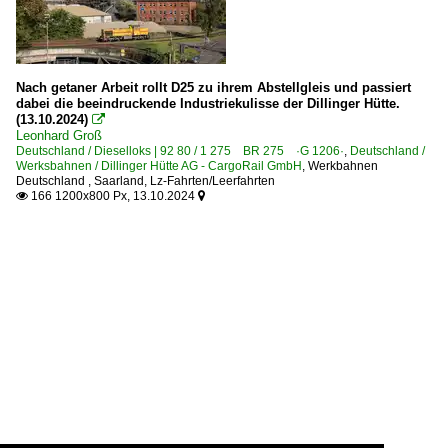
Nach getaner Arbeit rollt D25 zu ihrem Abstellgleis und passiert
dabei die beeindruckende Industriekulisse der Dillinger Hütte.
(13.10.2024)

Leonhard Groß
Deutschland / Dieselloks | 92 80 / 1 275 BR 275 ·G 1206·
,
Deutschland /
Werksbahnen / Dillinger Hütte AG - CargoRail GmbH
,
Werkbahnen
Deutschland
,
Saarland
,
Lz-Fahrten/Leerfahrten
166 1200x800 Px, 13.10.2024

