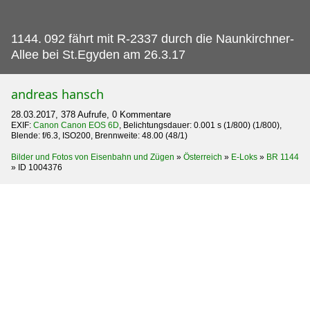
1144.
092 fährt mit R-2337 durch die Naunkirchner-
Allee bei St.Egyden am 26.3.17
andreas hansch
28.03.2017, 378 Aufrufe, 0 Kommentare
EXIF:
Canon Canon EOS 6D
, Belichtungsdauer: 0.001 s (1/800) (1/800),
Blende: f/6.3, ISO200, Brennweite: 48.00 (48/1)
Bilder und Fotos von Eisenbahn und Zügen
»
Österreich
»
E-Loks
»
BR 1144
»
ID 1004376