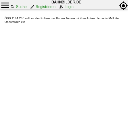
BAHN
BILDER.DE
Suche
Registrieren
Login
ÖBB 1144 206 rollt vor der Kulisse der Hohen Tauern mit ihrer Autoschleuse in Mallnitz-
Obervellach ein