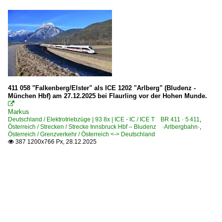
411 058 "Falkenberg/Elster" als ICE 1202 "Arlberg" (Bludenz -
München Hbf) am 27.12.2025 bei Flaurling vor der Hohen Munde.

Markus
Deutschland / Elektrotriebzüge | 93 8x | ICE - IC / ICE T BR 411 · 5 411
,
Österreich / Strecken / Strecke Innsbruck Hbf – Bludenz ·Arlbergbahn·
,
Österreich / Grenzverkehr / Österreich <-> Deutschland
387 1200x766 Px, 28.12.2025
