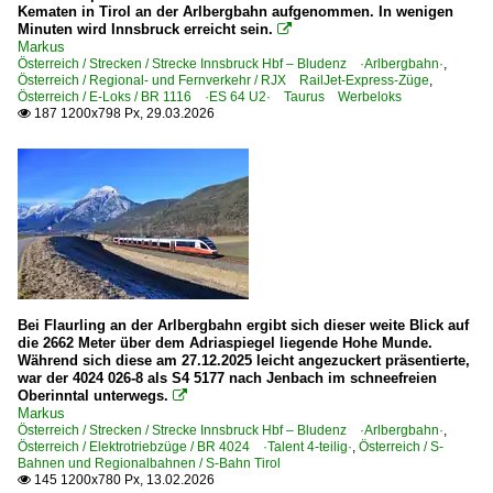
Kematen in Tirol an der Arlbergbahn aufgenommen. In wenigen
Minuten wird Innsbruck erreicht sein.

Markus
Österreich / Strecken / Strecke Innsbruck Hbf – Bludenz ·Arlbergbahn·
,
Österreich / Regional- und Fernverkehr / RJX RailJet-Express-Züge
,
Österreich / E-Loks / BR 1116 ·ES 64 U2· Taurus Werbeloks
187 1200x798 Px, 29.03.2026

Bei Flaurling an der Arlbergbahn ergibt sich dieser weite Blick auf
die 2662 Meter über dem Adriaspiegel liegende Hohe Munde.
Während sich diese am 27.12.2025 leicht angezuckert präsentierte,
war der 4024 026-8 als S4 5177 nach Jenbach im schneefreien
Oberinntal unterwegs.

Markus
Österreich / Strecken / Strecke Innsbruck Hbf – Bludenz ·Arlbergbahn·
,
Österreich / Elektrotriebzüge / BR 4024 ·Talent 4-teilig·
,
Österreich / S-
Bahnen und Regionalbahnen / S-Bahn Tirol
145 1200x780 Px, 13.02.2026
