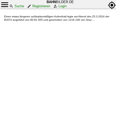
BAHN
BILDER.DE
Suche
Registrieren
Login
Einen etwas längeren außerplanmäßigen Aufenthalt legte am Abend des 25.3.2024 der
RJ374 angeführt von 80-91 005 und geschoben von 1216 236 von Graz ...