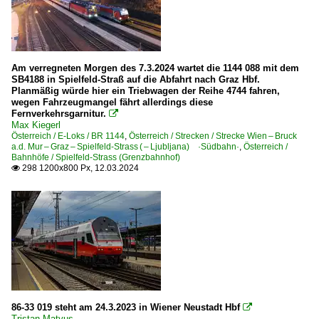
Am verregneten Morgen des 7.3.2024 wartet die 1144 088 mit dem
SB4188 in Spielfeld-Straß auf die Abfahrt nach Graz Hbf.
Planmäßig würde hier ein Triebwagen der Reihe 4744 fahren,
wegen Fahrzeugmangel fährt allerdings diese
Fernverkehrsgarnitur.

Max Kiegerl
Österreich / E-Loks / BR 1144
,
Österreich / Strecken / Strecke Wien – Bruck
a.d. Mur – Graz – Spielfeld-Strass ( – Ljubljana) ·Südbahn·
,
Österreich /
Bahnhöfe / Spielfeld-Strass (Grenzbahnhof)
298 1200x800 Px, 12.03.2024

86-33 019 steht am 24.3.2023 in Wiener Neustadt Hbf

Tristan Matyus