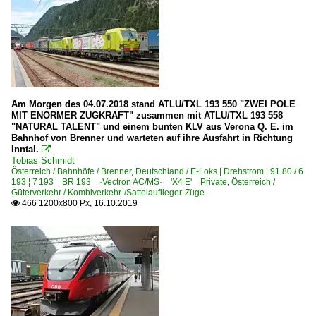
Am Morgen des 04.07.2018 stand ATLU/TXL 193 550 "ZWEI POLE
MIT ENORMER ZUGKRAFT" zusammen mit ATLU/TXL 193 558
"NATURAL TALENT" und einem bunten KLV aus Verona Q. E. im
Bahnhof von Brenner und warteten auf ihre Ausfahrt in Richtung
Inntal.

Tobias Schmidt
Österreich / Bahnhöfe / Brenner
,
Deutschland / E-Loks | Drehstrom | 91 80 / 6
193 ¦ 7 193 BR 193 ·Vectron AC/MS· 'X4 E' Private
,
Österreich /
Güterverkehr / Kombiverkehr-/Sattelauflieger-Züge
466 1200x800 Px, 16.10.2019
