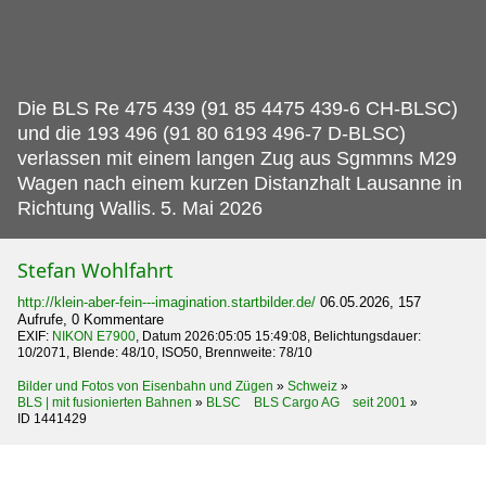
Die BLS Re 475 439 (91 85 4475 439-6 CH-BLSC)
und die 193 496 (91 80 6193 496-7 D-BLSC)
verlassen mit einem langen Zug aus Sgmmns M29
Wagen nach einem kurzen Distanzhalt Lausanne in
Richtung Wallis.
5. Mai 2026
Stefan Wohlfahrt
http://klein-aber-fein---imagination.startbilder.de/
06.05.2026, 157
Aufrufe, 0 Kommentare
EXIF:
NIKON E7900
, Datum 2026:05:05 15:49:08, Belichtungsdauer:
10/2071, Blende: 48/10, ISO50, Brennweite: 78/10
Bilder und Fotos von Eisenbahn und Zügen
»
Schweiz
»
BLS | mit fusionierten Bahnen
»
BLSC BLS Cargo AG seit 2001
»
ID 1441429