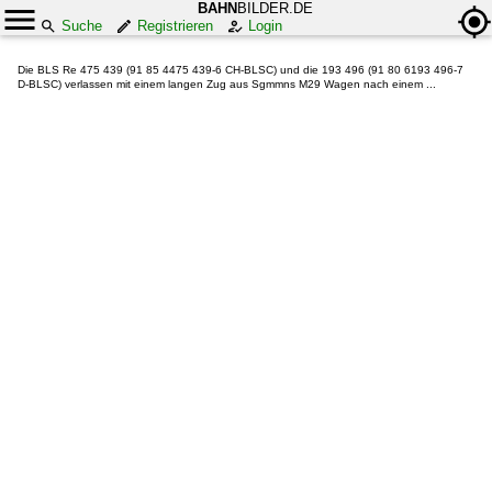
BAHN
BILDER.DE
Suche
Registrieren
Login
Die BLS Re 475 439 (91 85 4475 439-6 CH-BLSC) und die 193 496 (91 80 6193 496-7
D-BLSC) verlassen mit einem langen Zug aus Sgmmns M29 Wagen nach einem ...