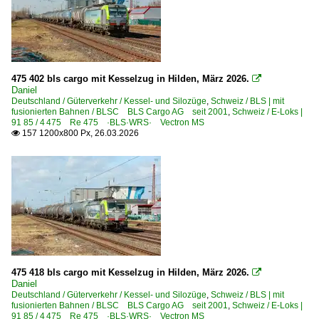
475 402 bls cargo mit Kesselzug in Hilden, März 2026.

Daniel
Deutschland / Güterverkehr / Kessel- und Silozüge
,
Schweiz / BLS | mit
fusionierten Bahnen / BLSC BLS Cargo AG seit 2001
,
Schweiz / E-Loks |
91 85 / 4 475 Re 475 ·BLS·WRS· Vectron MS
157 1200x800 Px, 26.03.2026

475 418 bls cargo mit Kesselzug in Hilden, März 2026.

Daniel
Deutschland / Güterverkehr / Kessel- und Silozüge
,
Schweiz / BLS | mit
fusionierten Bahnen / BLSC BLS Cargo AG seit 2001
,
Schweiz / E-Loks |
91 85 / 4 475 Re 475 ·BLS·WRS· Vectron MS