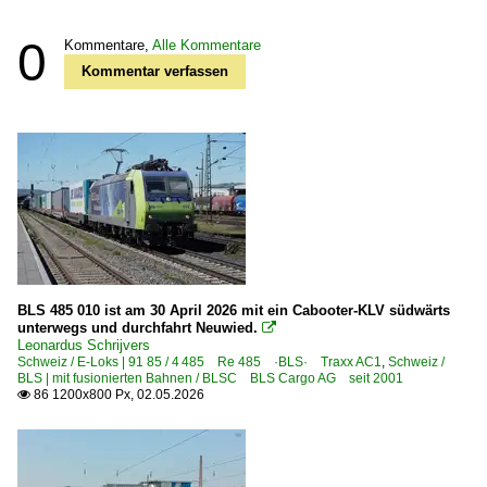
0
Kommentare,
Alle Kommentare
Kommentar verfassen
BLS 485 010 ist am 30 April 2026 mit ein Cabooter-KLV südwärts
unterwegs und durchfahrt Neuwied.

Leonardus Schrijvers
Schweiz / E-Loks | 91 85 / 4 485 Re 485 ·BLS· Traxx AC1
,
Schweiz /
BLS | mit fusionierten Bahnen / BLSC BLS Cargo AG seit 2001
86 1200x800 Px, 02.05.2026
