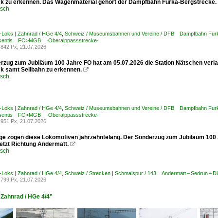
 zu erkennen. Das Wagenmaterial gehört der Dampfbahn Furka-Bergstrecke.
usch
-Loks | Zahnrad / HGe 4/4
,
Schweiz / Museumsbahnen und Vereine / DFB Dampfbahn Furk
isentis FO>MGB ·Oberalppassstrecke·
842 Px, 21.07.2026
rzug zum Jubiläum 100 Jahre FO hat am 05.07.2026 die Station Nätschen verlass
 samt Seilbahn zu erkennen.

usch
-Loks | Zahnrad / HGe 4/4
,
Schweiz / Museumsbahnen und Vereine / DFB Dampfbahn Furk
isentis FO>MGB ·Oberalppassstrecke·
951 Px, 21.07.2026
ge zogen diese Lokomotiven jahrzehntelang. Der Sonderzug zum Jubiläum 100 
jetzt Richtung Andermatt.

usch
-Loks | Zahnrad / HGe 4/4
,
Schweiz / Strecken | Schmalspur / 143 Andermatt – Sedrun 
799 Px, 21.07.2026
 Zahnrad / HGe 4/4"