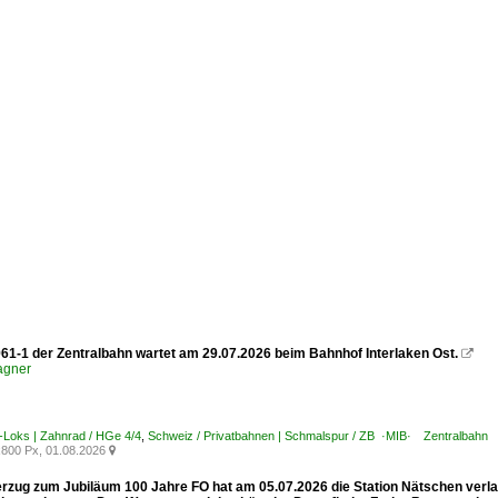
61-1 der Zentralbahn wartet am 29.07.2026 beim Bahnhof Interlaken Ost.

agner
-Loks | Zahnrad / HGe 4/4
,
Schweiz / Privatbahnen | Schmalspur / ZB ·MIB· Zentralbahn
800 Px, 01.08.2026

rzug zum Jubiläum 100 Jahre FO hat am 05.07.2026 die Station Nätschen verlass