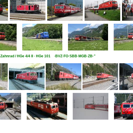
 | Zahnrad / HGe 4/4 II · HGe 101 ·BVZ·FO·SBB·MGB·ZB·"