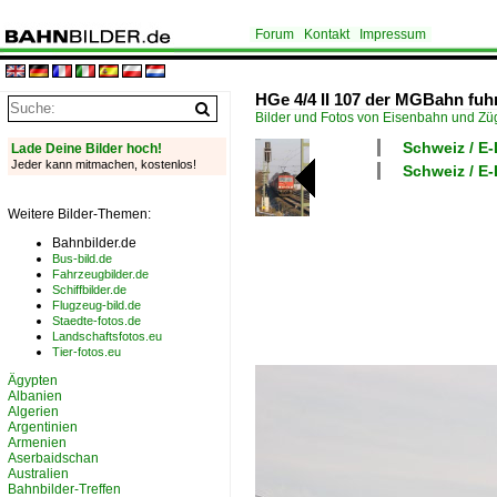
Forum
Kontakt
Impressum
HGe 4/4 II 107 der MGBahn fuh
Bilder und Fotos von Eisenbahn und Z
Schweiz / E-
Lade Deine Bilder hoch!
Jeder kann mitmachen, kostenlos!
Schweiz / E
Weitere Bilder-Themen:
Bahnbilder.de
Bus-bild.de
Fahrzeugbilder.de
Schiffbilder.de
Flugzeug-bild.de
Staedte-fotos.de
Landschaftsfotos.eu
Tier-fotos.eu
Ägypten
Albanien
Algerien
Argentinien
Armenien
Aserbaidschan
Australien
Bahnbilder-Treffen