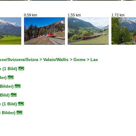
0,59 km
1,55 km
1,72 km
se/Svizzera/Svizra > Valais/Wallis > Goms > Lax
 (1 Bild)
🗺
der)
🗺
Bilder)
🗺
Bild)
🗺
(1 Bild)
🗺
 Bilder)
🗺