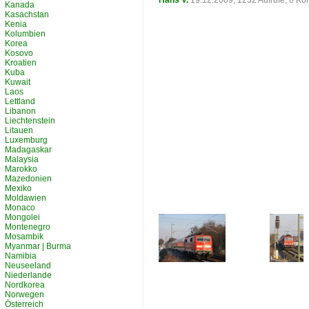
Hans V.
19.12.2009, 1232 Aufrufe, 0 K
Kanada
Kasachstan
Kenia
Kolumbien
Korea
Kosovo
Kroatien
Kuba
Kuwait
Laos
Lettland
Libanon
Liechtenstein
Litauen
Luxemburg
Madagaskar
Malaysia
Marokko
Mazedonien
Mexiko
Moldawien
Monaco
Mongolei
Montenegro
Mosambik
Myanmar | Burma
Namibia
Neuseeland
Niederlande
Nordkorea
Norwegen
Österreich