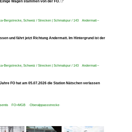
 Einige Wagen stammen von der FO.

a-Bergstrecke
,
Schweiz / Strecken | Schmalspur / 143 Andermatt –
en und fährt jetzt Richtung Andermatt. Im Hintergrund ist der
a-Bergstrecke
,
Schweiz / Strecken | Schmalspur / 143 Andermatt –
Jahre FO hat am 05.07.2026 die Station Nätschen verlassen
– Disentis FO>MGB ·Oberalppassstrecke·