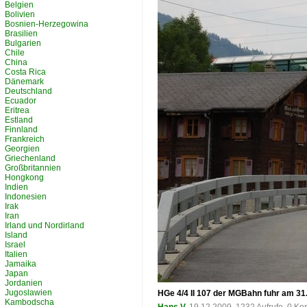
Belgien
Bolivien
Bosnien-Herzegowina
Brasilien
Bulgarien
Chile
China
Costa Rica
Dänemark
Deutschland
Ecuador
Eritrea
Estland
Finnland
Frankreich
Georgien
Griechenland
Großbritannien
Hongkong
Indien
Indonesien
Irak
Iran
Irland und Nordirland
Island
Israel
Italien
Jamaika
Japan
Jordanien
Jugoslawien
HGe 4/4 II 107 der MGBahn fuhr am 31.
Kambodscha