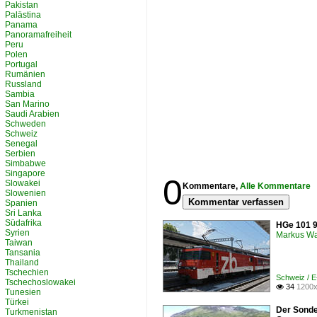
Pakistan
Palästina
Panama
Panoramafreiheit
Peru
Polen
Portugal
Rumänien
Russland
Sambia
San Marino
Saudi Arabien
Schweden
Schweiz
Senegal
Serbien
Simbabwe
Singapore
0
Slowakei
Kommentare,
Alle Kommentare
Slowenien
Kommentar verfassen
Spanien
Sri Lanka
Südafrika
HGe 101 9
Syrien
Markus W
Taiwan
Tansania
Thailand
Tschechien
Schweiz / E
Tschechoslowakei
34
1200x

Tunesien
Türkei
Der Sonde
Turkmenistan