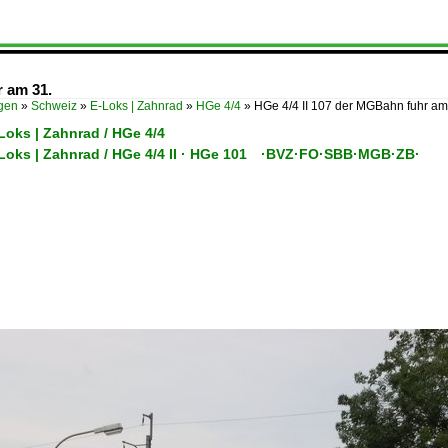
r am 31.
ügen
»
Schweiz
»
E-Loks | Zahnrad
»
HGe 4/4
»
HGe 4/4 II 107 der MGBahn fuhr a
Loks | Zahnrad / HGe 4/4
-Loks | Zahnrad / HGe 4/4 II · HGe 101 ·BVZ·FO·SBB·MGB·ZB·