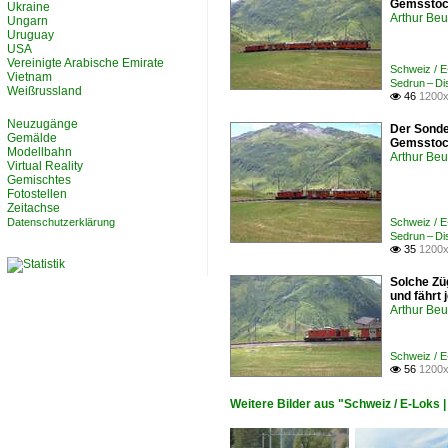
Gemsstock
Ukraine
Arthur Be
Ungarn
Uruguay
USA
Vereinigte Arabische Emirate
Schweiz / E
Vietnam
Sedrun – D
Weißrussland
46
1200x

Neuzugänge
Der Sonde
Gemälde
Gemsstock
Modellbahn
Arthur Be
Virtual Reality
Gemischtes
Fotostellen
Zeitachse
Datenschutzerklärung
Schweiz / E
Sedrun – D
35
1200x

Solche Zü
und fährt 
Arthur Be
Schweiz / E
56
1200x

Weitere Bilder aus "Schweiz / E-Loks |