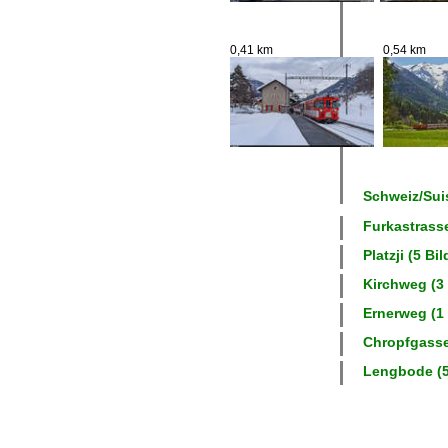
0,41 km
0,54 km
Schweiz/Suis
Furkastrasse
Platzji (5 Bil
Kirchweg (3 
Ernerweg (1 
Chropfgasse 
Lengbode (5