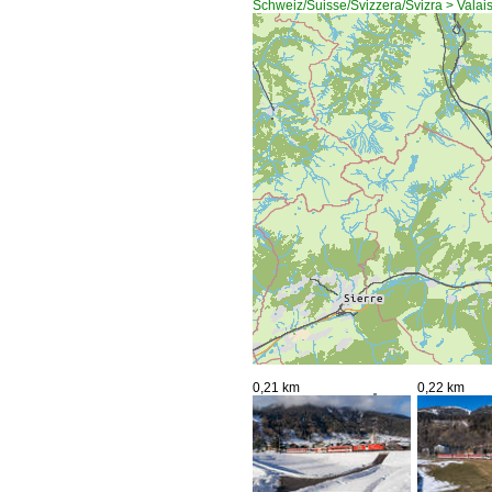
Schweiz/Suisse/Svizzera/Svizra > Valai
0,21 km
0,22 km