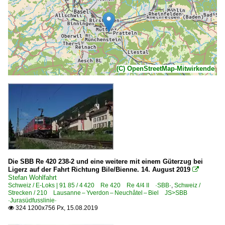
(C) OpenStreetMap-Mitwirkende
Die SBB Re 420 238-2 und eine weitere mit einem Güterzug bei
Ligerz auf der Fahrt Richtung Bile/Bienne. 14. August 2019

Stefan Wohlfahrt
Schweiz / E-Loks | 91 85 / 4 420 Re 420 Re 4/4 II ·SBB·
,
Schweiz /
Strecken / 210 Lausanne – Yverdon – Neuchâtel – Biel JS>SBB
·Jurasüdfusslinie·
324 1200x756 Px, 15.08.2019
