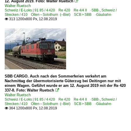
12. August 2019. Foto: Walter Ruetsch

Walter Ruetsch
Schweiz / E-Loks | 91 85 / 4 420 Re 420 Re 4/4 II ·SBB·
,
Schweiz /
Strecken / 410 Olten – Solothurn (–Biel) SCB > SBB ·Gäubahn·
313 1200x800 Px, 12.08.2019

SBB CARGO. Auch nach den Sommerferien verkehrt am
Nachmittag der übermotorisierte Güterzug bei Deitingen nur mit
einem Wagen. Geführt wurde er am 12. August 2019 mit der Re 420
337-8. Foto: Walter Ruetsch

Walter Ruetsch
Schweiz / E-Loks | 91 85 / 4 420 Re 420 Re 4/4 II ·SBB·
,
Schweiz /
Strecken / 410 Olten – Solothurn (–Biel) SCB > SBB ·Gäubahn·
364 1200x800 Px, 12.08.2019
