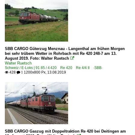
SBB CARGO Güterzug Menznau - Langenthal am frühen Morgen
bei sehr trübem Wetter in Rohrbach mit Re 420 248-7 am 13.
August 2019. Foto: Walter Ruetsch

Walter Ruetsch
Schweiz / E-Loks | 91 85 / 4 420 Re 420 Re 4/4 II ·SBB·
428
1200x800 Px, 13.08.2019

 1
SBB CARGO Gaszug mit Doppeltraktion Re 420 bei Deitingen am