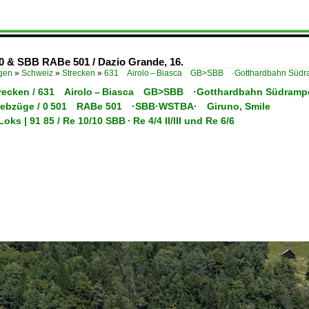
0 & SBB RABe 501 / Dazio Grande, 16.
ügen
»
Schweiz
»
Strecken
»
631 Airolo – Biasca GB>SBB ·Gotthardbahn Südr
trecken / 631 Airolo – Biasca GB>SBB ·Gotthardbahn Südramp
riebzüge / 0 501 RABe 501 ·SBB·WSTBA· Giruno, Smile
oks | 91 85 / Re 10/10 SBB · Re 4/4 II/III und Re 6/6