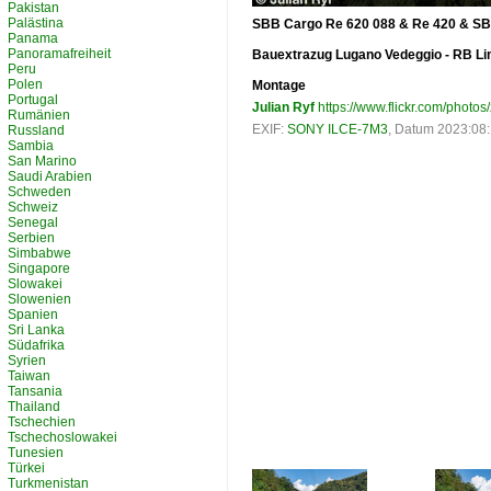
Pakistan
Palästina
SBB Cargo Re 620 088 & Re 420 & SBB
Panama
Panoramafreiheit
Bauextrazug Lugano Vedeggio - RB Li
Peru
Polen
Montage
Portugal
Julian Ryf
https://www.flickr.com/photos/
Rumänien
EXIF:
SONY ILCE-7M3
, Datum 2023:08:
Russland
Sambia
San Marino
Saudi Arabien
Schweden
Schweiz
Senegal
Serbien
Simbabwe
Singapore
Slowakei
Slowenien
Spanien
Sri Lanka
Südafrika
Syrien
Taiwan
Tansania
Thailand
Tschechien
Tschechoslowakei
Tunesien
Türkei
Turkmenistan