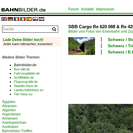
Forum
Kontakt
Impressum
SBB Cargo Re 620 088 & Re 42
Bilder und Fotos von Eisenbahn und Z
Schweiz / S
Lade Deine Bilder hoch!
Jeder kann mitmachen, kostenlos!
Schweiz / T
Schweiz / E-L
Weitere Bilder-Themen:
Bahnbilder.de
Bus-bild.de
Fahrzeugbilder.de
Schiffbilder.de
Flugzeug-bild.de
Staedte-fotos.de
Landschaftsfotos.eu
Tier-fotos.eu
Ägypten
Albanien
Algerien
Argentinien
Armenien
Aserbaidschan
Australien
Bahnbilder-Treffen