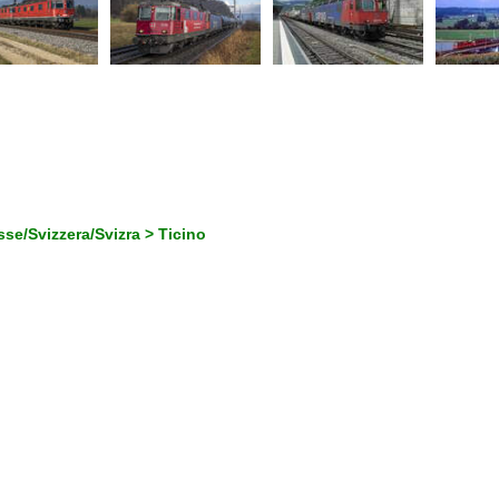
se/Svizzera/Svizra > Ticino