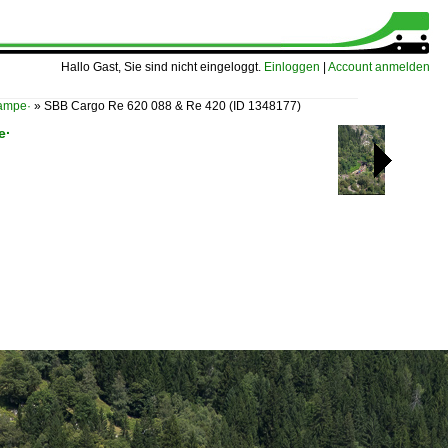
Hallo Gast, Sie sind nicht eingeloggt.
Einloggen
|
Account anmelden
ampe·
»
SBB Cargo Re 620 088 & Re 420
(ID 1348177)
e·