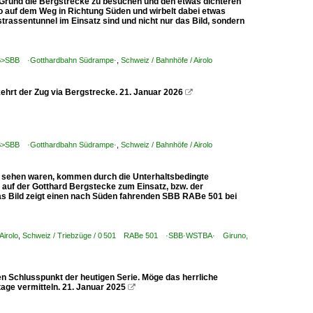
en Grund die Bergstrecke zu besuchen und den etwas dichteren
o auf dem Weg in Richtung Süden und wirbelt dabei etwas
trassentunnel im Einsatz sind und nicht nur das Bild, sondern
 GB>SBB ·Gotthardbahn Südrampe·
,
Schweiz / Bahnhöfe / Airolo
ehrt der Zug via Bergstrecke. 21. Januar 2026

 GB>SBB ·Gotthardbahn Südrampe·
,
Schweiz / Bahnhöfe / Airolo
zu sehen waren, kommen durch die Unterhaltsbedingte
 auf der Gotthard Bergstecke zum Einsatz, bzw. der
as Bild zeigt einen nach Süden fahrenden SBB RABe 501 bei
Airolo
,
Schweiz / Triebzüge / 0 501 RABe 501 ·SBB·WSTBA· Giruno,
n Schlusspunkt der heutigen Serie. Möge das herrliche
age vermitteln. 21. Januar 2025
