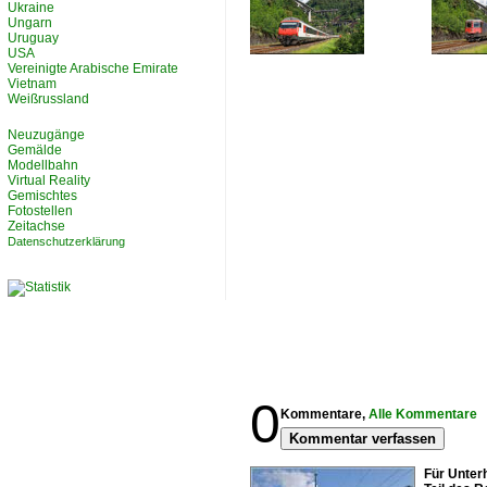
Ukraine
Ungarn
Uruguay
USA
Vereinigte Arabische Emirate
Vietnam
Weißrussland
Neuzugänge
Gemälde
Modellbahn
Virtual Reality
Gemischtes
Fotostellen
Zeitachse
Datenschutzerklärung
0
Kommentare,
Alle Kommentare
Kommentar verfassen
Für Unterh