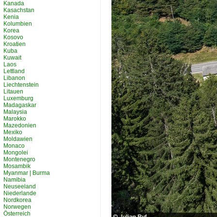
Kanada
Kasachstan
Kenia
Kolumbien
Korea
Kosovo
Kroatien
Kuba
Kuwait
Laos
Lettland
Libanon
Liechtenstein
Litauen
Luxemburg
Madagaskar
Malaysia
Marokko
Mazedonien
Mexiko
Moldawien
Monaco
Mongolei
Montenegro
Mosambik
Myanmar | Burma
Namibia
Neuseeland
Niederlande
Nordkorea
Norwegen
Österreich