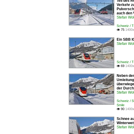
Teil des R
Verkehr z
Pulverschn
auch den 
Stefan Woh
Schweiz / 
75
1400x

Ein SBB I
Stefan Woh
Schweiz / 
69
1400x

Neben den
Umleitung
überwiege
der Durchf
Stefan Woh
Schweiz / 
Smile
90
1400x

Schnee au
Winterwet
Stefan Woh