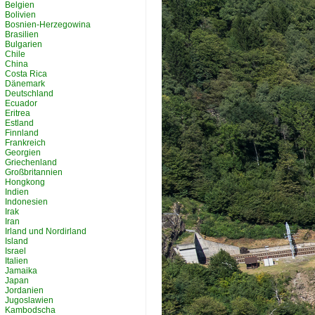
Belgien
Bolivien
Bosnien-Herzegowina
Brasilien
Bulgarien
Chile
China
Costa Rica
Dänemark
Deutschland
Ecuador
Eritrea
Estland
Finnland
Frankreich
Georgien
Griechenland
Großbritannien
Hongkong
Indien
Indonesien
Irak
Iran
Irland und Nordirland
Island
Israel
Italien
Jamaika
Japan
Jordanien
Jugoslawien
Kambodscha