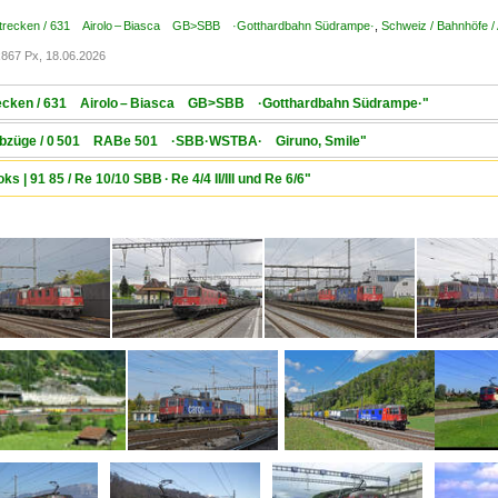
Strecken / 631 Airolo – Biasca GB>SBB ·Gotthardbahn Südrampe·
,
Schweiz / Bahnhöfe / 
867 Px, 18.06.2026
Strecken / 631 Airolo – Biasca GB>SBB ·Gotthardbahn Südrampe·"
Triebzüge / 0 501 RABe 501 ·SBB·WSTBA· Giruno, Smile"
s | 91 85 / Re 10/10 SBB · Re 4/4 II/III und Re 6/6"