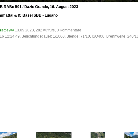
 RABe 501 / Dazio Grande, 16. August 2023
mmattal & IC Basel SBB - Lugano
zettie94/
13.09.2023, 282 Aufrufe, 0 Kommentare
16 12:24:49, Belichtungsdauer: 1/1000, Blende: 71/10, ISO400, Brennweite: 240/1