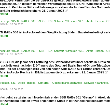
eisezugverkehrs über die Bergstrecke geleitet. Dies bietet jeweills einen gut
u geniessen. An diesem herrlichen Wintertag ist ein SBB ICN RABe 500 in Airol
ee auf. Rechts im Bild sind Fahrzeuge zu sehen, die für den Bau des Gotthards
Verkehr erfreulich bereichern. 21. Januar 2025

lfahrt
Triebzüge / 0 500 RABDe 500 ·SBB· ICN
,
Schweiz / Strecken / 631 Airolo – Biasca
949 Px, 18.06.2026
CN RABe 500 ist in Airolo auf dem Weg Richtung Süden. Baustellenbedingt verk
lfahrt
Triebzüge / 0 500 RABDe 500 ·SBB· ICN
,
Schweiz / Strecken / 631 Airolo – Biasca
941 Px, 18.06.2026
 SBB ICN, die je vor der Eröffnung des Gotthardbasistunnel bereits in Airolo 
 auch die erst nach der Eröffnnung des Gotthard Basis Tunnel Giruno Triebzüge
nde Teil der Leistungen wird von den neuen SBB RABe 501 Giruno erbracht. D
ahrt in Airolo. Rechts im Bild ist zudem die X zu erkennen. 21. Januar 2025

lfahrt
Strecken / 631 Airolo – Biasca GB>SBB ·Gotthardbahn Südrampe·
,
Schweiz / Bahnhöfe / 
956 Px, 18.06.2026
fwirbelnd setzt ein nach Norden fahrender SBB RABe 501 "Giruno" in Airolo de
ter zumindest optisch etwas angenehme Kühle in der zur Zeit heissen Sommert
lfahrt