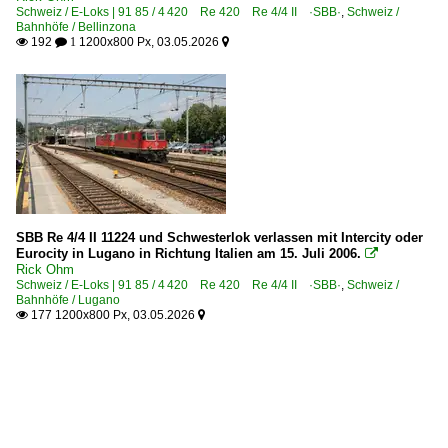
Schweiz / E-Loks | 91 85 / 4 420 Re 420 Re 4/4 II ·SBB·
,
Schweiz /
Bahnhöfe / Bellinzona
192
1200x800 Px, 03.05.2026

 1

SBB Re 4/4 II 11224 und Schwesterlok verlassen mit Intercity oder
Eurocity in Lugano in Richtung Italien am 15. Juli 2006.

Rick Ohm
Schweiz / E-Loks | 91 85 / 4 420 Re 420 Re 4/4 II ·SBB·
,
Schweiz /
Bahnhöfe / Lugano
177 1200x800 Px, 03.05.2026

