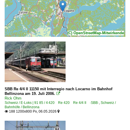
(C) OpenStreetMap-Mitwirkende
SBB Re 4/4 II 11150 mit Interregio nach Locarno im Bahnhof
Bellinzona am 19. Juli 2006.

Rick Ohm
Schweiz / E-Loks | 91 85 / 4 420 Re 420 Re 4/4 II ·SBB·
,
Schweiz /
Bahnhöfe / Bellinzona
188 1200x800 Px, 06.05.2026

