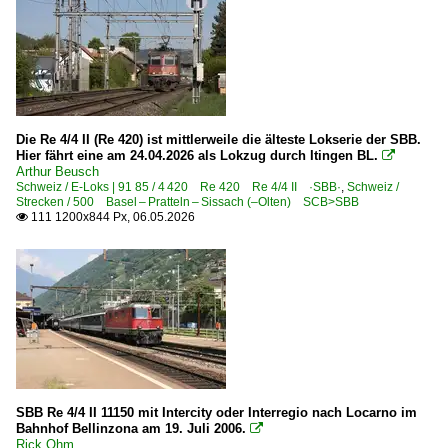
Die Re 4/4 II (Re 420) ist mittlerweile die älteste Lokserie der SBB.
Hier fährt eine am 24.04.2026 als Lokzug durch Itingen BL.

Arthur Beusch
Schweiz / E-Loks | 91 85 / 4 420 Re 420 Re 4/4 II ·SBB·
,
Schweiz /
Strecken / 500 Basel – Pratteln – Sissach (–Olten) SCB>SBB
111 1200x844 Px, 06.05.2026

SBB Re 4/4 II 11150 mit Intercity oder Interregio nach Locarno im
Bahnhof Bellinzona am 19. Juli 2006.

Rick Ohm