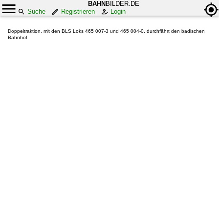
BAHN
BILDER.DE
Suche
Registrieren
Login
Doppeltraktion, mit den BLS Loks 465 007-3 und 465 004-0, durchfährt den badischen
Bahnhof