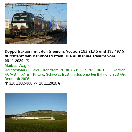
Doppeltraktion, mit den Siemens Vectron 193 713-5 und 193 497-5
durchfährt den Bahnhof Pratteln. Die Aufnahme stammt vom
06.11.2020.

Markus Wagner
Deutschland / E-Loks | Drehstrom | 91 80 / 6 193 ¦ 7 193 BR 193 ·Vectron
AC/MS· 'X4 E' Private
,
Schweiz / BLS | mit fusionierten Bahnen / BLS AG,
Bern ab 2006
310 1200x800 Px, 20.11.2020

