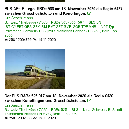
BLS ABt, B Lego, RBDe 566 am 18. November 2020 als Regio 6427
zwischen Grosshöchstetten und Konolfingen.

Urs Aeschlimann
Schweiz / Triebzüge / 7 565 RBDe 565 · 566 · 567 ·BLS·BN
·BT·CJ·EBT·GBS·GFM·RM·RVT·SEZ·SMB ·SOB·TPF·VHB· NPZ Typ
Privatbahn
,
Schweiz / BLS | mit fusionierten Bahnen / BLS AG, Bern ab
2006
258 1200x799 Px, 19.11.2020

Der BLS RABe 525 017 am 18. November 2020 als Regio 6426
zwischen Konolfingen und Grosshöchstetten.

Urs Aeschlimann
Schweiz / Triebzüge / 7 525 RABe 525 ·BLS· Nina
,
Schweiz / BLS | mit
fusionierten Bahnen / BLS AG, Bern ab 2006
250 1200x800 Px, 19.11.2020
