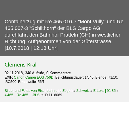
Containerzug mit Re 465 010-7 "Mont Vully" und Re
465 007-3 "Schilthorn" der BLS Cargo AG
durchfährt den Bahnhof Pratteln (CH) in westlicher
Richtung.
Aufgenommen von der Güterstrasse.
[10.7.2018 | 12:13 Uhr]
Clemens Kral
02.11.2018, 340 Aufrufe, 0 Kommentare
EXIF:
Canon Canon EOS 750D
, Belichtungsdauer: 1/640, Blende: 71/10,
ISO500, Brennweite: 56/1
Bilder und Fotos von Eisenbahn und Zügen
»
Schweiz
»
E-Loks | 91 85
»
4 465 Re 465 ·BLS·
»
ID 1116069