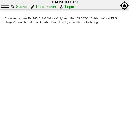
BAHN
BILDER.DE
Suche
Registrieren
Login
Containerzug mit Re 465 010-7 "Mont Vully" und Re 465 007-3 "Schilthorn" der BLS
Cargo AG durchfährt den Bahnhof Pratteln (CH) in westlicher Richtung