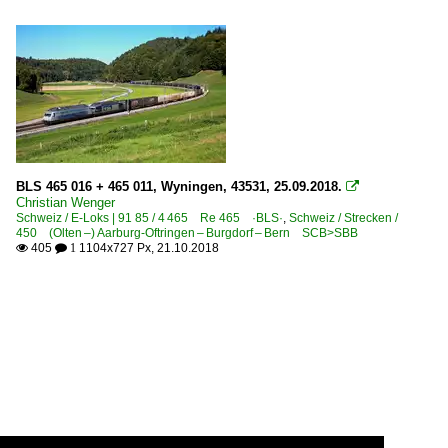
BLS 465 016 + 465 011, Wyningen, 43531, 25.09.2018.

Christian Wenger
Schweiz / E-Loks | 91 85 / 4 465 Re 465 ·BLS·
,
Schweiz / Strecken /
450 (Olten –) Aarburg-Oftringen – Burgdorf – Bern SCB>SBB
405
1104x727 Px, 21.10.2018

 1