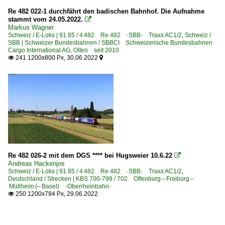
Re 482 022-1 durchfährt den badischen Bahnhof. Die Aufnahme
stammt vom 24.05.2022.

Markus Wagner
Schweiz / E-Loks | 91 85 / 4 482 Re 482 ·SBB· Traxx AC1/2
,
Schweiz /
SBB | Schweizer Bundesbahnen / SBBCI Schweizerische Bundesbahnen
Cargo International AG, Olten seit 2010
241 1200x800 Px, 30.06.2022


Re 482 026-2 mit dem DGS **** bei Hugsweier 10.6.22

Andreas Hackenjos
Schweiz / E-Loks | 91 85 / 4 482 Re 482 ·SBB· Traxx AC1/2
,
Deutschland / Strecken | KBS 700-799 / 702 Offenburg – Freiburg –
Müllheim (– Basel) ·Oberrheinbahn·
250 1200x794 Px, 29.06.2022
