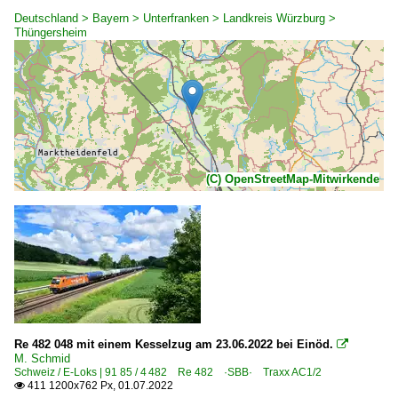
Deutschland > Bayern > Unterfranken > Landkreis Würzburg >
Thüngersheim
(C) OpenStreetMap-Mitwirkende
Re 482 048 mit einem Kesselzug am 23.06.2022 bei Einöd.

M. Schmid
Schweiz / E-Loks | 91 85 / 4 482 Re 482 ·SBB· Traxx AC1/2
411 1200x762 Px, 01.07.2022
