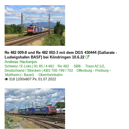
Re 482 009-8 und Re 482 002-3 mit dem DGS 430444 (Gallarate -
Ludwigshafen BASF) bei Köndringen 10.6.22

Andreas Hackenjos
Schweiz / E-Loks | 91 85 / 4 482 Re 482 ·SBB· Traxx AC1/2
,
Deutschland / Strecken | KBS 700-799 / 702 Offenburg – Freiburg –
Müllheim (– Basel) ·Oberrheinbahn·
318 1200x807 Px, 01.07.2022
