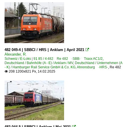
482 049-4 | SBBCI / HRS | Anklam | April 2021

Alexander, R.
Schweiz / E-Loks | 91 85 / 4 482 Re 482 ·SBB· Traxx AC1/2
,
Deutschland / Bahnhöfe (A - E) / Anklam / MV
,
Deutschland / Unternehmen (A
- K) / Hamburger Rail Service GmbH & Co. KG, Ahrensburg ·HRS·
,
Re 482
208 1200x821 Px, 14.02.2025

482 044-5 | SBBCI | Anklam | Mai 2021
