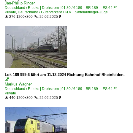
Jan-Phillip Ringer
Deutschland / E-Loks | Drehstrom | 91 80 / 6 189 BR 189 ·ES 64 F4·
Private
,
Deutschland / Güterverkehr / KLV Sattelauflieger-Züge
276 1200x800 Px, 25.02.2025


Lok 189 999-6 fährt am 11.12.2024 Richtung Bahnhof Rheinfelden.

Markus Wagner
Deutschland / E-Loks | Drehstrom | 91 80 / 6 189 BR 189 ·ES 64 F4·
Private
440 1200x800 Px, 22.02.2025

