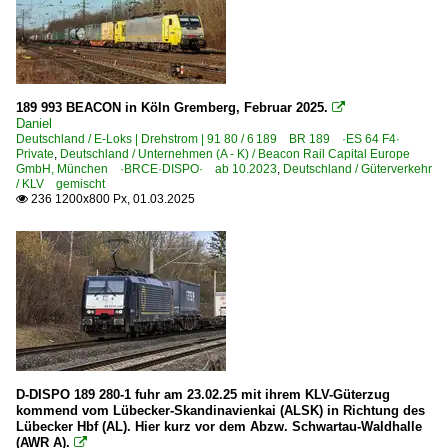
189 993 BEACON in Köln Gremberg, Februar 2025.

Daniel
Deutschland / E-Loks | Drehstrom | 91 80 / 6 189 BR 189 ·ES 64 F4·
Private
,
Deutschland / Unternehmen (A - K) / Beacon Rail Capital Europe
GmbH, München ·BRCE·DISPO· ab 10.2023
,
Deutschland / Güterverkehr
/ KLV gemischt
236 1200x800 Px, 01.03.2025

D-DISPO 189 280-1 fuhr am 23.02.25 mit ihrem KLV-Güterzug
kommend vom Lübecker-Skandinavienkai (ALSK) in Richtung des
Lübecker Hbf (AL). Hier kurz vor dem Abzw. Schwartau-Waldhalle
(AWR A).
