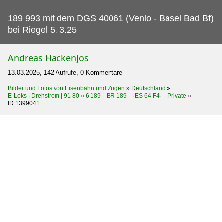
189 993 mit dem DGS 40061 (Venlo - Basel Bad Bf)
bei Riegel 5.
3.25
Andreas Hackenjos
13.03.2025, 142 Aufrufe, 0 Kommentare
Bilder und Fotos von Eisenbahn und Zügen
»
Deutschland
»
E-Loks | Drehstrom | 91 80
»
6 189 BR 189 ·ES 64 F4· Private
»
ID 1399041