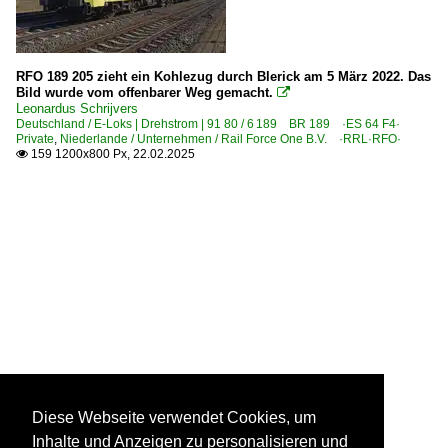
RFO 189 205 zieht ein Kohlezug durch Blerick am 5 März 2022. Das
Bild wurde vom offenbarer Weg gemacht.

Leonardus Schrijvers
Deutschland / E-Loks | Drehstrom | 91 80 / 6 189 BR 189 ·ES 64 F4·
Private
,
Niederlande / Unternehmen / Rail Force One B.V. ·RRL·RFO·
159 1200x800 Px, 22.02.2025

Diese Webseite verwendet Cookies, um
Inhalte und Anzeigen zu personalisieren und