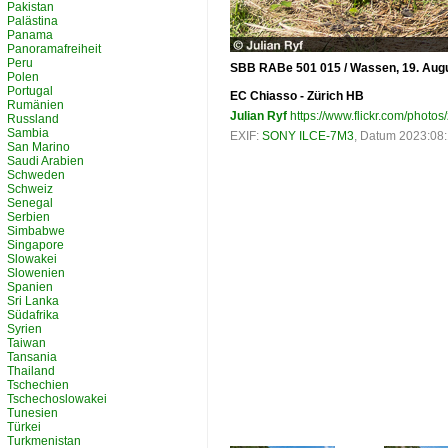
Pakistan
Palästina
Panama
Panoramafreiheit
Peru
SBB RABe 501 015 / Wassen, 19. Aug
Polen
Portugal
EC Chiasso - Zürich HB
Rumänien
Julian Ryf
https://www.flickr.com/photos/
Russland
Sambia
EXIF:
SONY ILCE-7M3
, Datum 2023:08:
San Marino
Saudi Arabien
Schweden
Schweiz
Senegal
Serbien
Simbabwe
Singapore
Slowakei
Slowenien
Spanien
Sri Lanka
Südafrika
Syrien
Taiwan
Tansania
Thailand
Tschechien
Tschechoslowakei
Tunesien
Türkei
Turkmenistan