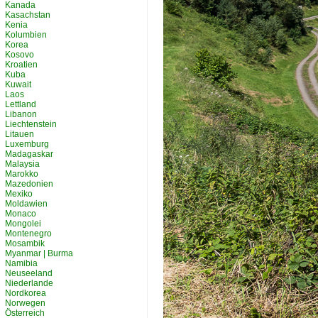
Kanada
Kasachstan
Kenia
Kolumbien
Korea
Kosovo
Kroatien
Kuba
Kuwait
Laos
Lettland
Libanon
Liechtenstein
Litauen
Luxemburg
Madagaskar
Malaysia
Marokko
Mazedonien
Mexiko
Moldawien
Monaco
Mongolei
Montenegro
Mosambik
Myanmar | Burma
Namibia
Neuseeland
Niederlande
Nordkorea
Norwegen
Österreich