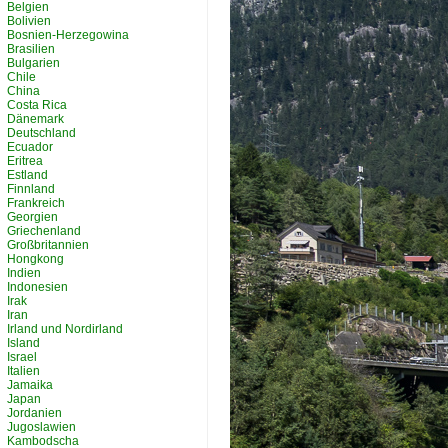
Belgien
Bolivien
Bosnien-Herzegowina
Brasilien
Bulgarien
Chile
China
Costa Rica
Dänemark
Deutschland
Ecuador
Eritrea
Estland
Finnland
Frankreich
Georgien
Griechenland
Großbritannien
Hongkong
Indien
Indonesien
Irak
Iran
Irland und Nordirland
Island
Israel
Italien
Jamaika
Japan
Jordanien
Jugoslawien
Kambodscha