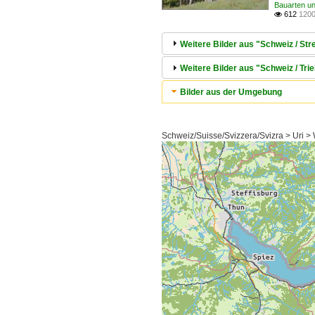
Bauarten un
612
1200

Weitere Bilder aus "Schweiz / 
Weitere Bilder aus "Schweiz / 
Bilder aus der Umgebung
Schweiz/Suisse/Svizzera/Svizra > Uri 