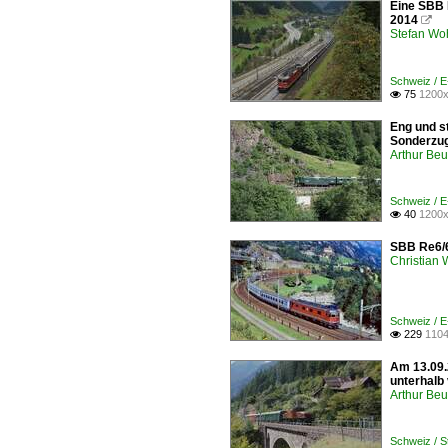
Eine SBB 
2014

Stefan Woh
Schweiz / 
75
1200x

Eng und st
Sonderzug
Arthur Be
Schweiz / E
40
1200x

SBB Re6/6
Christian
Schweiz / 
229
1104

Am 13.09.
unterhalb
Arthur Be
Schweiz / 