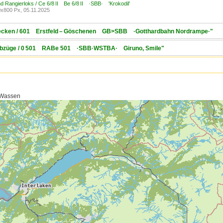
d Rangierloks / Ce 6/8 II Be 6/8 II ·SBB· 'Krokodil'
x800 Px, 05.11.2025
Strecken / 601 Erstfeld – Göschenen GB>SBB ·Gotthardbahn Nordrampe·"
Triebzüge / 0 501 RABe 501 ·SBB·WSTBA· Giruno, Smile"
> Wassen