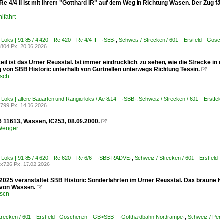
Re 4/4 II ist mit ihrem "Gotthard IR" auf dem Weg in Richtung Wasen. Der Zug 
lfahrt
E-Loks | 91 85 / 4 420 Re 420 Re 4/4 II ·SBB·
,
Schweiz / Strecken / 601 Erstfeld – 
804 Px, 20.06.2026
eil ist das Urner Reusstal. Ist immer eindrücklich, zu sehen, wie die Strecke i
 von SBB Historic unterhalb von Gurtnellen unterwegs Richtung Tessin.

usch
-Loks | ältere Bauarten und Rangierloks / Ae 8/14 ·SBB·
,
Schweiz / Strecken / 601 Erst
799 Px, 14.06.2026
 11613, Wassen, IC253, 08.09.2000.

 Wenger
E-Loks | 91 85 / 4 620 Re 620 Re 6/6 ·SBB·RADVE·
,
Schweiz / Strecken / 601 Erstf
x726 Px, 17.02.2026
2025 veranstaltet SBB Historic Sonderfahrten im Urner Reusstal. Das braune Ko
 von Wassen.

usch
Strecken / 601 Erstfeld – Göschenen GB>SBB ·Gotthardbahn Nordrampe·
,
Schweiz / Per