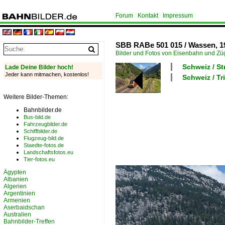
Forum
Kontakt
Impressum
SBB RABe 501 015 / Wassen, 1
Bilder und Fotos von Eisenbahn und Z
Schweiz / S
Lade Deine Bilder hoch!
Jeder kann mitmachen, kostenlos!
Schweiz / T
Weitere Bilder-Themen:
Bahnbilder.de
Bus-bild.de
Fahrzeugbilder.de
Schiffbilder.de
Flugzeug-bild.de
Staedte-fotos.de
Landschaftsfotos.eu
Tier-fotos.eu
Ägypten
Albanien
Algerien
Argentinien
Armenien
Aserbaidschan
Australien
Bahnbilder-Treffen