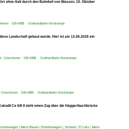
fährt ohne Halt durch den Bahnhof von Wassen. 10. Oktober
Göschenen GB>SBB ·Gotthardbahn Nordrampe·
n diese Landschaft gebaut wurde. Hier ist am 12.06.2026 ein
feld – Göschenen GB>SBB ·Gotthardbahn Nordrampe·
eld – Göschenen GB>SBB ·Gotthardbahn Nordrampe·
kodil Ce 6/8 II zieht einen Zug über die Häggeribachbrücke
sonenwagen | ältere Bauart / Einheitswagen I
,
Schweiz / E-Loks | ältere