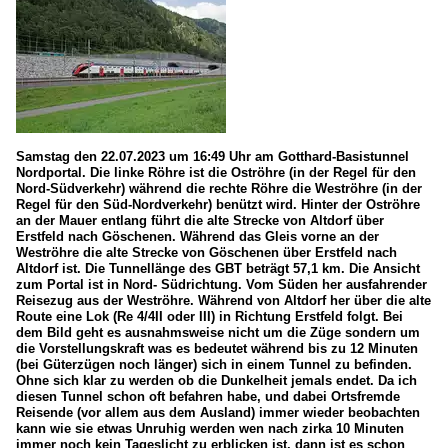
Samstag den 22.07.2023 um 16:49 Uhr am Gotthard-Basistunnel
Nordportal. Die linke Röhre ist die Oströhre (in der Regel für den
Nord-Südverkehr) während die rechte Röhre die Weströhre (in der
Regel für den Süd-Nordverkehr) benützt wird. Hinter der Oströhre
an der Mauer entlang führt die alte Strecke von Altdorf über
Erstfeld nach Göschenen. Während das Gleis vorne an der
Weströhre die alte Strecke von Göschenen über Erstfeld nach
Altdorf ist. Die Tunnellänge des GBT beträgt 57,1 km. Die Ansicht
zum Portal ist in Nord- Südrichtung. Vom Süden her ausfahrender
Reisezug aus der Weströhre. Während von Altdorf her über die alte
Route eine Lok (Re 4/4II oder III) in Richtung Erstfeld folgt. Bei
dem Bild geht es ausnahmsweise nicht um die Züge sondern um
die Vorstellungskraft was es bedeutet während bis zu 12 Minuten
(bei Güterzügen noch länger) sich in einem Tunnel zu befinden.
Ohne sich klar zu werden ob die Dunkelheit jemals endet. Da ich
diesen Tunnel schon oft befahren habe, und dabei Ortsfremde
Reisende (vor allem aus dem Ausland) immer wieder beobachten
kann wie sie etwas Unruhig werden wen nach zirka 10 Minuten
immer noch kein Tageslicht zu erblicken ist, dann ist es schon