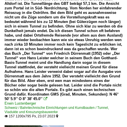
Altdorf ist. Die Tunnellänge des GBT beträgt 57,1 km. Die Ansicht
zum Portal ist in Süd- Nordrichtung. Vom Norden her einfahrender
Reisezug in die Oströhre. Bei dem Bild geht es ausnahmsweise
nicht um die Züge sondern um die Vorstellungskraft was es
bedeutet während bis zu 12 Minuten (bei Güterzügen noch länger)
sich in einem Tunnel zu befinden. Ohne sich klar zu werden ob die
Dunkelheit jemals endet. Da ich diesen Tunnel schon oft befahren
habe, und dabei Ortsfremde Reisende (vor allem aus dem Ausland)
immer wieder beobachten kann wie sie etwas Unruhig werden wen
nach zirka 10 Minuten immer noch kein Tageslicht zu erblicken ist,
dann ist es schon beeindruckend was da geschaffen wurde. Wer
das Buch „Der Tunnel“ von Friedrich Dürrenmatt (1952) oder „Der
Tunnel“ von Hans Leister welcher in seinem Buch den Gotthard-
Basis-Tunnel meint und die Handlung darin sogar in diesem
Tunnel stattfindet, der versteht vielleicht meinen Grund für diese
Aufnahme. Hans Leister verweist dabei sogar auf die Ausgabe von
Dürrenmatt aus dem Jahre 1952. Der versteht vielleicht den Grund
für das Bild. Aber eben, erst wen man mindestens eines der
Bücher oder sogar beide gelesen hat. Leider sind die Portale nicht
so schön wie die alten Portale. Es gibt auch einen technischen
Grund dafür. Koordinaten GMS (Grad, Minuten, Sekunden): N 46°
50’ 5.9’’ O 8° 38’ 45.0’’

Erwin Lustenberger
Schweiz / Bahntechnische Einrichtungen und Kunstbauten / Tunnel,
Viadukte und Kreuzungsbauwerke
157 1200x795 Px, 23.07.2023

