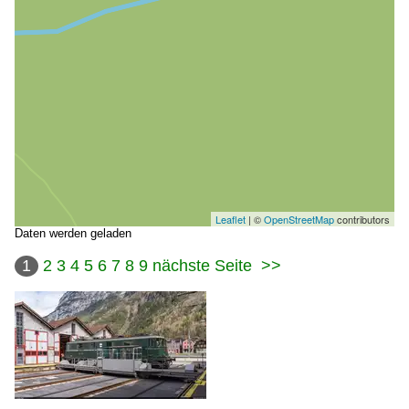
Leaflet
| ©
OpenStreetMap
contributors
Daten werden geladen
1
2
3
4
5
6
7
8
9
nächste Seite
>>