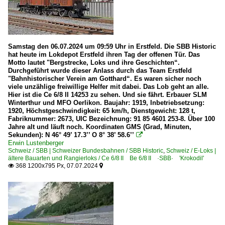
Samstag den 06.07.2024 um 09:59 Uhr in Erstfeld. Die SBB Historic
hat heute im Lokdepot Erstfeld ihren Tag der offenen Tür. Das
Motto lautet "Bergstrecke, Loks und ihre Geschichten“.
Durchgeführt wurde dieser Anlass durch das Team Erstfeld
"Bahnhistorischer Verein am Gotthard“. Es waren sicher noch
viele unzählige freiwillige Helfer mit dabei. Das Lob geht an alle.
Hier ist die Ce 6/8 II 14253 zu sehen. Und sie fährt. Erbauer SLM
Winterthur und MFO Oerlikon. Baujahr: 1919, Inbetriebsetzung:
1920, Höchstgeschwindigkeit: 65 km/h, Dienstgewicht: 128 t,
Fabriknummer: 2673, UIC Bezeichnung: 91 85 4601 253-8. Über 100
Jahre alt und läuft noch. Koordinaten GMS (Grad, Minuten,
Sekunden): N 46° 49’ 17.3’’ O 8° 38’ 58.6’’

Erwin Lustenberger
Schweiz / SBB | Schweizer Bundesbahnen / SBB Historic
,
Schweiz / E-Loks |
ältere Bauarten und Rangierloks / Ce 6/8 II Be 6/8 II ·SBB· 'Krokodil'
368 1200x795 Px, 07.07.2024

