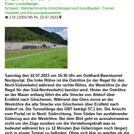
Erwin Lustenberger
Schweiz / Bahntechnische Einrichtungen und Kunstbauten / Tunnel,
Viadukte und Kreuzungsbauwerke
170 1200x795 Px, 23.07.2023


Samstag den 22.07.2023 um 16:36 Uhr am Gotthard-Basistunnel
Nordportal. Die linke Röhre ist die Oströhre (in der Regel für den
Nord-Südverkehr) während die rechte Röhre, die Weströhre (in der
Regel für den Süd-Nordverkehr) benützt wird. Hinter der Oströhre
an der Mauer entlang führt die alte Strecke von Altdorf über
Erstfeld nach Göschenen. Während das Gleis vorne an der
Weströhre die alte Strecke von Göschenen über Erstfeld nach
Altdorf ist. Die Tunnellänge des GBT beträgt 57,1 km. Die Ansicht
zum Portal ist in Nord- Südrichtung. Vom Süden her ausfahrender
Güterzug aus der Weströhre. Bei dem Bild geht es ausnahmsweise
nicht um die Züge sondern um die Vorstellungskraft was es
bedeutet während bis zu 12 Minuten (bei Güterzügen noch länger)
sich in einem Tunnel zu befinden. Ohne sich klar zu werden ob die