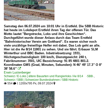
Samstag den 06.07.2024 um 10:01 Uhr in Erstfeld. Die SBB Historic
hat heute im Lokdepot Erstfeld ihren Tag der offenen Tür. Das
Motto lautet "Bergstrecke, Loks und ihre Geschichten“.
Durchgeführt wurde dieser Anlass durch das Team Erstfeld
"Bahnhistorischer Verein am Gotthard“. Es waren sicher noch
viele unzählige freiwillige Helfer mit dabei. Das Lob geht an alle.
Hier ist die Ae 8/14 11801 zu sehen. Und sie fährt. Erbauer SLM
Winterthur und BBC Baden. Inbetriebsetzung: 1931,
Höchstgeschwindigkeit: 100 km/h, Dienstgewicht: 240 t,
Fabriknummer: 3501, UIC Bezeichnung: 91 85 4801 801-2.
Koordinaten GMS (Grad, Minuten, Sekunden): N 46° 49’ 17.3’’ O 8°
38’ 58.6’’

Erwin Lustenberger
Schweiz / E-Loks | ältere Bauarten und Rangierloks / Ae 8/14 ·SBB·
,
Schweiz / SBB | Schweizer Bundesbahnen / SBB Historic
554
1200x795 Px, 09.07.2024

 1
