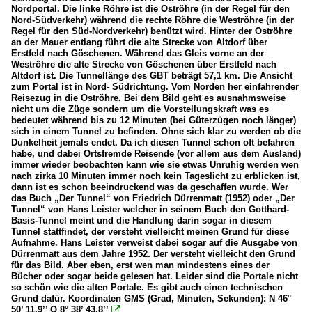
Nordportal. Die linke Röhre ist die Oströhre (in der Regel für den
Nord-Südverkehr) während die rechte Röhre die Weströhre (in der
Regel für den Süd-Nordverkehr) benützt wird. Hinter der Oströhre
an der Mauer entlang führt die alte Strecke von Altdorf über
Erstfeld nach Göschenen. Während das Gleis vorne an der
Weströhre die alte Strecke von Göschenen über Erstfeld nach
Altdorf ist. Die Tunnellänge des GBT beträgt 57,1 km. Die Ansicht
zum Portal ist in Nord- Südrichtung. Vom Norden her einfahrender
Reisezug in die Oströhre. Bei dem Bild geht es ausnahmsweise
nicht um die Züge sondern um die Vorstellungskraft was es
bedeutet während bis zu 12 Minuten (bei Güterzügen noch länger)
sich in einem Tunnel zu befinden. Ohne sich klar zu werden ob die
Dunkelheit jemals endet. Da ich diesen Tunnel schon oft befahren
habe, und dabei Ortsfremde Reisende (vor allem aus dem Ausland)
immer wieder beobachten kann wie sie etwas Unruhig werden wen
nach zirka 10 Minuten immer noch kein Tageslicht zu erblicken ist,
dann ist es schon beeindruckend was da geschaffen wurde. Wer
das Buch „Der Tunnel“ von Friedrich Dürrenmatt (1952) oder „Der
Tunnel“ von Hans Leister welcher in seinem Buch den Gotthard-
Basis-Tunnel meint und die Handlung darin sogar in diesem
Tunnel stattfindet, der versteht vielleicht meinen Grund für diese
Aufnahme. Hans Leister verweist dabei sogar auf die Ausgabe von
Dürrenmatt aus dem Jahre 1952. Der versteht vielleicht den Grund
für das Bild. Aber eben, erst wen man mindestens eines der
Bücher oder sogar beide gelesen hat. Leider sind die Portale nicht
so schön wie die alten Portale. Es gibt auch einen technischen
Grund dafür. Koordinaten GMS (Grad, Minuten, Sekunden): N 46°
50’ 11.9’’ O 8° 38’ 43.8’’
