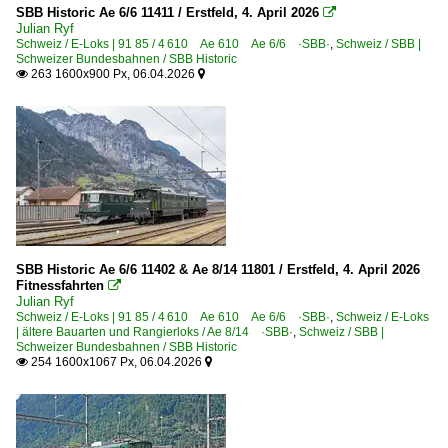
SBB Historic Ae 6/6 11411 / Erstfeld, 4. April 2026

Julian Ryf
Schweiz / E-Loks | 91 85 / 4 610 Ae 610 Ae 6/6 ·SBB·
,
Schweiz / SBB |
Schweizer Bundesbahnen / SBB Historic
263 1600x900 Px, 06.04.2026


SBB Historic Ae 6/6 11402 & Ae 8/14 11801 / Erstfeld, 4. April 2026
Fitnessfahrten

Julian Ryf
Schweiz / E-Loks | 91 85 / 4 610 Ae 610 Ae 6/6 ·SBB·
,
Schweiz / E-Loks
| ältere Bauarten und Rangierloks / Ae 8/14 ·SBB·
,
Schweiz / SBB |
Schweizer Bundesbahnen / SBB Historic
254 1600x1067 Px, 06.04.2026

