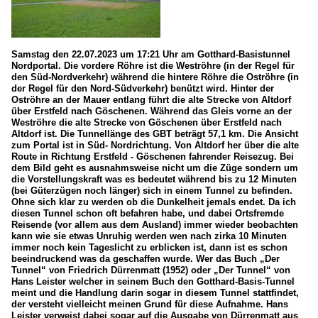
Samstag den 22.07.2023 um 17:21 Uhr am Gotthard-Basistunnel
Nordportal. Die vordere Röhre ist die Weströhre (in der Regel für
den Süd-Nordverkehr) während die hintere Röhre die Oströhre (in
der Regel für den Nord-Südverkehr) benützt wird. Hinter der
Oströhre an der Mauer entlang führt die alte Strecke von Altdorf
über Erstfeld nach Göschenen. Während das Gleis vorne an der
Weströhre die alte Strecke von Göschenen über Erstfeld nach
Altdorf ist. Die Tunnellänge des GBT beträgt 57,1 km. Die Ansicht
zum Portal ist in Süd- Nordrichtung. Von Altdorf her über die alte
Route in Richtung Erstfeld - Göschenen fahrender Reisezug. Bei
dem Bild geht es ausnahmsweise nicht um die Züge sondern um
die Vorstellungskraft was es bedeutet während bis zu 12 Minuten
(bei Güterzügen noch länger) sich in einem Tunnel zu befinden.
Ohne sich klar zu werden ob die Dunkelheit jemals endet. Da ich
diesen Tunnel schon oft befahren habe, und dabei Ortsfremde
Reisende (vor allem aus dem Ausland) immer wieder beobachten
kann wie sie etwas Unruhig werden wen nach zirka 10 Minuten
immer noch kein Tageslicht zu erblicken ist, dann ist es schon
beeindruckend was da geschaffen wurde. Wer das Buch „Der
Tunnel“ von Friedrich Dürrenmatt (1952) oder „Der Tunnel“ von
Hans Leister welcher in seinem Buch den Gotthard-Basis-Tunnel
meint und die Handlung darin sogar in diesem Tunnel stattfindet,
der versteht vielleicht meinen Grund für diese Aufnahme. Hans
Leister verweist dabei sogar auf die Ausgabe von Dürrenmatt aus