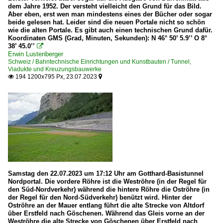
dem Jahre 1952. Der versteht vielleicht den Grund für das Bild.
Aber eben, erst wen man mindestens eines der Bücher oder sogar
beide gelesen hat. Leider sind die neuen Portale nicht so schön
wie die alten Portale. Es gibt auch einen technischen Grund dafür.
Koordinaten GMS (Grad, Minuten, Sekunden): N 46° 50’ 5.9’’ O 8°
38’ 45.0’’

Erwin Lustenberger
Schweiz / Bahntechnische Einrichtungen und Kunstbauten / Tunnel,
Viadukte und Kreuzungsbauwerke
194 1200x795 Px, 23.07.2023


Samstag den 22.07.2023 um 17:12 Uhr am Gotthard-Basistunnel
Nordportal. Die vordere Röhre ist die Weströhre (in der Regel für
den Süd-Nordverkehr) während die hintere Röhre die Oströhre (in
der Regel für den Nord-Südverkehr) benützt wird. Hinter der
Oströhre an der Mauer entlang führt die alte Strecke von Altdorf
über Erstfeld nach Göschenen. Während das Gleis vorne an der
Weströhre die alte Strecke von Göschenen über Erstfeld nach