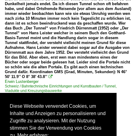
Dunkelheit jemals endet. Da ich diesen Tunnel schon oft befahren
habe, und dabei Ortsfremde Reisende (vor allem aus dem Ausland)
immer wieder beobachten kann wie sie etwas Unruhig werden wen
nach zirka 10 Minuten immer noch kein Tageslicht zu erblicken ist,
dann ist es schon beeindruckend was da geschaffen wurde. Wer
das Buch „Der Tunnel“ von Friedrich Dürrenmatt (1952) oder „Der
Tunnel“ von Hans Leister welcher in seinem Buch den Gotthard-
Basis-Tunnel meint und die Handlung darin sogar in diesem
Tunnel stattfindet, der versteht vielleicht meinen Grund für diese
Aufnahme. Hans Leister verweist dabei sogar auf die Ausgabe von
Dürrenmatt aus dem Jahre 1952. Der versteht vielleicht den Grund
für das Bild. Aber eben, erst wen man mindestens eines der
Bücher oder sogar beide gelesen hat. Leider sind die Portale nicht
so schön wie die alten Portale. Es gibt auch einen technischen
Grund dafür. Koordinaten GMS (Grad, Minuten, Sekunden): N 46°
50’ 11.9’’ O 8° 38’ 43.8’’

Erwin Lustenberger
Schweiz / Bahntechnische Einrichtungen und Kunstbauten / Tunnel,
Viadukte und Kreuzungsbauwerke
229
1200x795 Px, 23.07.2023

 1

Diese Webseite verwendet Cookies, um
Inhalte und Anzeigen zu personalisieren und
Zugriffe zu analysieren. Mit der Nutzung
stimmen Sie der Verwendung von Cookies
zu. Mehr erfahren: