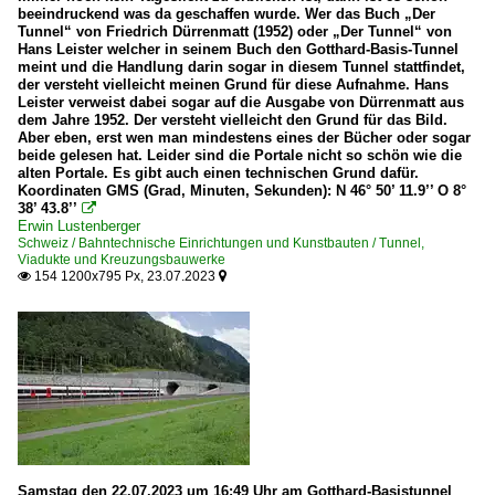
beeindruckend was da geschaffen wurde. Wer das Buch „Der
Tunnel“ von Friedrich Dürrenmatt (1952) oder „Der Tunnel“ von
Hans Leister welcher in seinem Buch den Gotthard-Basis-Tunnel
meint und die Handlung darin sogar in diesem Tunnel stattfindet,
der versteht vielleicht meinen Grund für diese Aufnahme. Hans
Leister verweist dabei sogar auf die Ausgabe von Dürrenmatt aus
dem Jahre 1952. Der versteht vielleicht den Grund für das Bild.
Aber eben, erst wen man mindestens eines der Bücher oder sogar
beide gelesen hat. Leider sind die Portale nicht so schön wie die
alten Portale. Es gibt auch einen technischen Grund dafür.
Koordinaten GMS (Grad, Minuten, Sekunden): N 46° 50’ 11.9’’ O 8°
38’ 43.8’’

Erwin Lustenberger
Schweiz / Bahntechnische Einrichtungen und Kunstbauten / Tunnel,
Viadukte und Kreuzungsbauwerke
154 1200x795 Px, 23.07.2023


Samstag den 22.07.2023 um 16:49 Uhr am Gotthard-Basistunnel