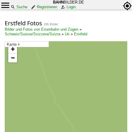
BAHN
BILDER.DE
Suche
Registrieren
Login
Erstfeld Fotos
206 Bilder
Bilder und Fotos von Eisenbahn und Zügen
»
Schweiz/Suisse/Svizzera/Svizra
»
Uri
»
Erstfeld
Karte
+
−