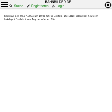
BAHN
BILDER.DE
Suche
Registrieren
Login
Samstag den 06.07.2024 um 10:01 Uhr in Erstfeld. Die SBB Historic hat heute im
Lokdepot Erstfeld ihren Tag der offenen Tür