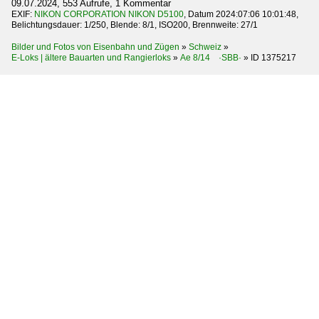
09.07.2024, 553 Aufrufe, 1 Kommentar
EXIF:
NIKON CORPORATION NIKON D5100
, Datum 2024:07:06 10:01:48,
Belichtungsdauer: 1/250, Blende: 8/1, ISO200, Brennweite: 27/1
Bilder und Fotos von Eisenbahn und Zügen
»
Schweiz
»
E-Loks | ältere Bauarten und Rangierloks
»
Ae 8/14 ·SBB·
»
ID 1375217