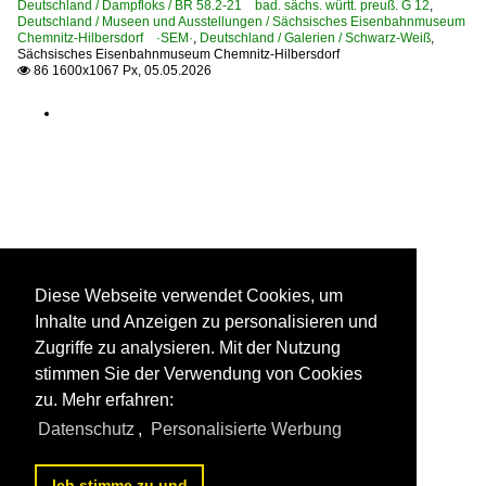
Deutschland / Dampfloks / BR 58.2-21 bad. sächs. württ. preuß. G 12
,
Deutschland / Museen und Ausstellungen / Sächsisches Eisenbahnmuseum
Chemnitz-Hilbersdorf ·SEM·
,
Deutschland / Galerien / Schwarz-Weiß
,
Sächsisches Eisenbahnmuseum Chemnitz-Hilbersdorf
86 1600x1067 Px, 05.05.2026

Diese Webseite verwendet Cookies, um
Inhalte und Anzeigen zu personalisieren und
Zugriffe zu analysieren. Mit der Nutzung
stimmen Sie der Verwendung von Cookies
zu. Mehr erfahren:
Datenschutz
,
Personalisierte Werbung
Ich stimme zu und