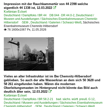
Impression mit der Rauchkammertür von 44 2398 welche
BR 57.10-35 preuß. G 10
eigentlich 44 1338 ist, 12.03.2022

BR 58.2-21 bad. sächs. württ. preuß. G 12
Korbinian Eckert
Deutschland / Dampfloks / BR 44 DB 044 · DR 44.0-2
,
Deutschland /
BR 86 DB 086 · DR 86.1
Museen und Ausstellungen / Sächsisches Eisenbahnmuseum Chemnitz-
Hilbersdorf ·SEM·
,
Deutschland / Galerien / Schwarz-Weiß
,
Sächsisches
BR 89.62 preuß. T 3 mit Schlepptender
Eisenbahnmuseum Chemnitz-Hilbersdorf
76 1600x1067 Px, 11.05.2026

Dampfloks | Schmalspur
BR 99.51-60 · 516-608 · 1516-1608 · 099 701-713 sächs. IV 
Jung KDL 10 u.a. IHS 20 'Haspe', IHS 21 'Hagen'
Dieselloks | 92 80
1 120 BR 220 DR 120 DR V 200 'Taigatrommel'
Vieles an alter Infrastruktur ist im Bw Chemnitz-Hilbersdorf
1 203 BR 203 DR 110 Umbau DR V 100.1 Private
geblieben. So auch der alte Wasserkran an dem sich 50 3628 und
1 228 BR 228 · DR 118 DR V 180
58 261 eingefunden haben. Wären die modernen
Oberleitungsmasten im Hintergrund nicht könnte das Bild auch
1 232 BR 232 DR 132 · DR 130.1 Private 'Ludmilla'
deutlich älter sein, 12.03.2022

Korbinian Eckert
1 233 BR 233 Umbau DB 232 'Ludmilla'
Deutschland / Dampfloks / BR 58.2-21 bad. sächs. württ. preuß. G 12
,
Deutschland / Museen und Ausstellungen / Sächsisches Eisenbahnmuseum
1 241 BR 241 Umbau BR 232 Private
Chemnitz-Hilbersdorf ·SEM·
,
Deutschland / Galerien / Schwarz-Weiß
,