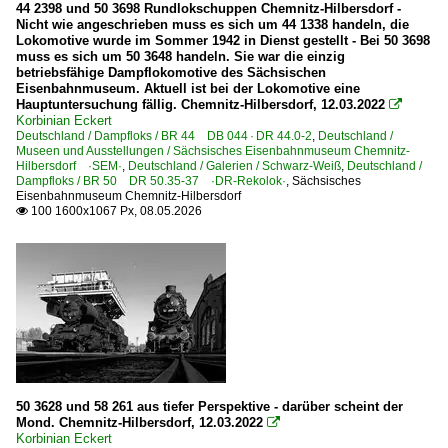
Polen
44 2398 und 50 3698 Rundlokschuppen Chemnitz-Hilbersdorf -
Nicht wie angeschrieben muss es sich um 44 1338 handeln, die
Lokomotive wurde im Sommer 1942 in Dienst gestellt - Bei 50 3698
E-Loks
muss es sich um 50 3648 handeln. Sie war die einzig
betriebsfähige Dampflokomotive des Sächsischen
EU45 · 5 170 · E 189 ·ES 64 F4·
Eisenbahnmuseum. Aktuell ist bei der Lokomotive eine
Hauptuntersuchung fällig. Chemnitz-Hilbersdorf, 12.03.2022

Korbinian Eckert
Deutschland / Dampfloks / BR 44 DB 044 · DR 44.0-2
,
Deutschland /
Museen und Ausstellungen / Sächsisches Eisenbahnmuseum Chemnitz-
Hilbersdorf ·SEM·
,
Deutschland / Galerien / Schwarz-Weiß
,
Deutschland /
Dampfloks / BR 50 DR 50.35-37 ·DR-Rekolok·
,
Sächsisches
Eisenbahnmuseum Chemnitz-Hilbersdorf
100 1600x1067 Px, 08.05.2026

50 3628 und 58 261 aus tiefer Perspektive - darüber scheint der
Mond. Chemnitz-Hilbersdorf, 12.03.2022

Korbinian Eckert