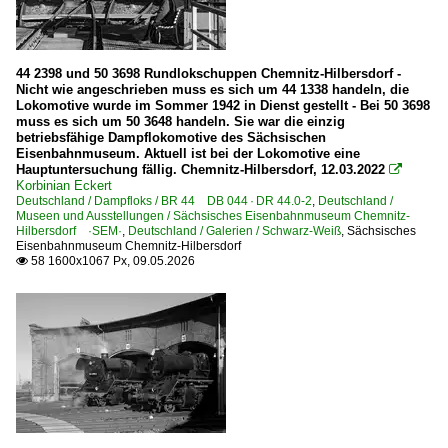
474 Hürth-Kalscheuren – Euskirchen – Gerolstein – Ehran
485 Aachen – Mönchengladbach – Düsseldorf – Wupperta
44 2398 und 50 3698 Rundlokschuppen Chemnitz-Hilbersdorf -
495 Köln – Neuss – Krefeld – Kleve (⨯ Nijmegen) ·Linksn
Nicht wie angeschrieben muss es sich um 44 1338 handeln, die
Lokomotive wurde im Sommer 1942 in Dienst gestellt - Bei 50 3698
muss es sich um 50 3648 handeln. Sie war die einzig
Strecken | KBS 500-599
betriebsfähige Dampflokomotive des Sächsischen
Eisenbahnmuseum. Aktuell ist bei der Lokomotive eine
590 Halle – Nordhausen – Eichenberg (–Kassel) ·Halle-K
Hauptuntersuchung fällig. Chemnitz-Hilbersdorf, 12.03.2022

Korbinian Eckert
Deutschland / Dampfloks / BR 44 DB 044 · DR 44.0-2
,
Deutschland /
Strecken | KBS 700-799
Museen und Ausstellungen / Sächsisches Eisenbahnmuseum Chemnitz-
Hilbersdorf ·SEM·
,
Deutschland / Galerien / Schwarz-Weiß
,
Sächsisches
705 Heidelberg – Mosbach-Neckarelz – Bad Friedrichshal
Eisenbahnmuseum Chemnitz-Hilbersdorf
58 1600x1067 Px, 09.05.2026

Unternehmen (A - K)
AKE Eisenbahntouristik, Gerolstein
Unternehmen (L - Z)
Triangula Logistik GmbH ·TRG·