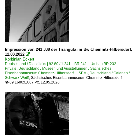
Bahntechnische Anlagen und Kunstbauten
Alte Gleisanlagen/Schienen/Schwellen usw
Empfangsgebäude
Tunnel
~ Sonstige Hochbauten
Impression von 241 338 der Triangula im Bw Chemnitz-Hilbersdorf,
12.03.2022

Korbinian Eckert
Dampfloks
Deutschland / Dieselloks | 92 80 / 1 241 BR 241 Umbau BR 232
Private
,
Deutschland / Museen und Ausstellungen / Sächsisches
BR 01 DB 001 ·DB-Umbau·
Eisenbahnmuseum Chemnitz-Hilbersdorf ·SEM·
,
Deutschland / Galerien /
Schwarz-Weiß
,
Sächsisches Eisenbahnmuseum Chemnitz-Hilbersdorf
BR 01 DB 001 · DR 01.20 ·DRG-Einheitslok·
69 1600x1067 Px, 12.05.2026

BR 01.5 DR 01.15 ·DR-Rekolok·
BR 03 DB 003 · DR 03.2
BR 38 DB 038 · DR 38.10-40 preuß. P8
BR 41 DR 41.1 ·Reko-Lok·
BR 44 DB 044 · DR 44.0-2
BR 50 DR 50.35-37 ·DR-Rekolok·