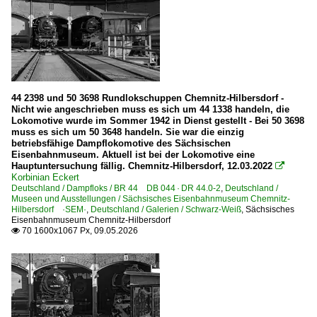
Selfkantbahn ·IHS·
Sonstiges
Bahnhofsschilder, Werbeplakate und ähnliches
Stimmungsbilder
44 2398 und 50 3698 Rundlokschuppen Chemnitz-Hilbersdorf -
Nicht wie angeschrieben muss es sich um 44 1338 handeln, die
Lokomotive wurde im Sommer 1942 in Dienst gestellt - Bei 50 3698
Stadtbahnen und U-Bahnen
muss es sich um 50 3648 handeln. Sie war die einzig
betriebsfähige Dampflokomotive des Sächsischen
U-Bahn Berlin - Berliner Verkehrsbetriebe ·BVG·
Eisenbahnmuseum. Aktuell ist bei der Lokomotive eine
Hauptuntersuchung fällig. Chemnitz-Hilbersdorf, 12.03.2022

Korbinian Eckert
Strecken | KBS 200-299
Deutschland / Dampfloks / BR 44 DB 044 · DR 44.0-2
,
Deutschland /
Museen und Ausstellungen / Sächsisches Eisenbahnmuseum Chemnitz-
200 Berlin Ostbahnhof – Berlin Hbf – Berlin Charlottenbu
Hilbersdorf ·SEM·
,
Deutschland / Galerien / Schwarz-Weiß
,
Sächsisches
Eisenbahnmuseum Chemnitz-Hilbersdorf
201 'west' (Berlin–) Griebnitzsee – Potsdam – Branden
70 1600x1067 Px, 09.05.2026

Strecken | KBS 300-399
335 (Magdeburg–) Güsten – Sangerhausen – Sömmerda – 
Strecken | KBS 400-499