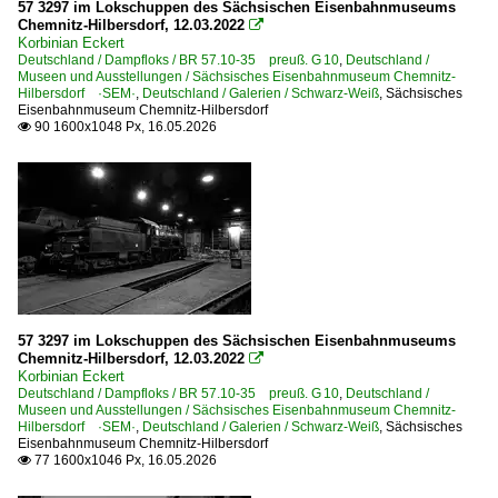
2014
57 3297 im Lokschuppen des Sächsischen Eisenbahnmuseums
Chemnitz-Hilbersdorf, 12.03.2022

2015
Korbinian Eckert
Bahndienstfahrzeuge | Triebfahrzeuge
Deutschland / Dampfloks / BR 57.10-35 preuß. G 10
,
Deutschland /
2016
Museen und Ausstellungen / Sächsisches Eisenbahnmuseum Chemnitz-
1 203 BR 203.3 Umbau DR V 100.1
Hilbersdorf ·SEM·
,
Deutschland / Galerien / Schwarz-Weiß
,
Sächsisches
2017
Eisenbahnmuseum Chemnitz-Hilbersdorf
90 1600x1048 Px, 16.05.2026

2019
Bahnhöfe (A - E)
Angersdorf
2020
Berlin Schönefeld Flughafen
2020
Berlin Spandau
2021
Bochum Hbf ·EBO·
2022
Duisburg Hbf ·EDG·
2026
57 3297 im Lokschuppen des Sächsischen Eisenbahnmuseums
Bahnhöfe (F - K)
Chemnitz-Hilbersdorf, 12.03.2022

Korbinian Eckert
Gundelsheim/Neckar
Deutschland / Dampfloks / BR 57.10-35 preuß. G 10
,
Deutschland /
Museen und Ausstellungen / Sächsisches Eisenbahnmuseum Chemnitz-
Halle (Saale) Hbf ·LH·
Hilbersdorf ·SEM·
,
Deutschland / Galerien / Schwarz-Weiß
,
Sächsisches
Eisenbahnmuseum Chemnitz-Hilbersdorf
Köln Hbf ·KK·
77 1600x1046 Px, 16.05.2026

Könnern