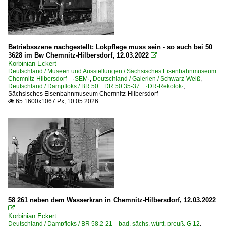
6 155 BR 155 DR 250 'Energiecontainer'
6 155 BR 155 DR 250 'Energiecontainer' Private
Elektrotriebzüge | 93 8x | ICE - IC
Betriebsszene nachgestellt: Lokpflege muss sein - so auch bei 50
3628 im Bw Chemnitz-Hilbersdorf, 12.03.2022
ICE 1 BR 401 · 5 401 · 5 801-804 ganze Züge

Korbinian Eckert
ICE 1 BR 401 · 5 401 · 5 801-804 Triebköpfe oder Züge
Deutschland / Museen und Ausstellungen / Sächsisches Eisenbahnmuseum
Chemnitz-Hilbersdorf ·SEM·
,
Deutschland / Galerien / Schwarz-Weiß
,
Deutschland / Dampfloks / BR 50 DR 50.35-37 ·DR-Rekolok·
,
Galerien
Sächsisches Eisenbahnmuseum Chemnitz-Hilbersdorf
65 1600x1067 Px, 10.05.2026

Sonderzüge und Sonderfahrten
Güterverkehr
Autotransportzüge
Güterwagen
Museumswagen | Oldies
58 261 neben dem Wasserkran in Chemnitz-Hilbersdorf, 12.03.2022

Güterwagen | Schmalspur
Korbinian Eckert
Deutschland / Dampfloks / BR 58.2-21 bad. sächs. württ. preuß. G 12
,