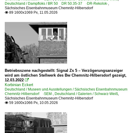
Deutschland / Dampfloks / BR 50 DR 50.35-37 ·DR-Rekolok·
,
Sächsisches Eisenbahnmuseum Chemnitz-Hilbersdorf
Dieselloks | bis 100 km/h | 98 80
89 1600x1069 Px, 11.05.2026

3 294 BR 294 funkferngesteuerte BR 290
Dieseltriebzüge | bis 1970 und Altbautriebzüge
DR VT 18.16 · DR 175.0 SVT Bauart Görlitz
E-Loks | Drehstrom | 91 80
6 101 BR 101
Betriebsszene nachgestellt: Signal Zs 5 – Verzögerungsanzeiger
wird am östlichen Stellwerk des Bw Chemnitz-Hilbersdorf gezeigt,
12.03.2022

E-Loks | konventionell
Korbinian Eckert
Deutschland / Museen und Ausstellungen / Sächsisches Eisenbahnmuseum
6 103 BR 103.1
Chemnitz-Hilbersdorf ·SEM·
,
Deutschland / Galerien / Schwarz-Weiß
,
Sächsisches Eisenbahnmuseum Chemnitz-Hilbersdorf
6 110 BR 110.3 E 10 'Bügelfalte'
59 1600x1066 Px, 10.05.2026

6 111 BR 111
6 113 BR 113 DB 112 · DB 114 E 10.12
6 114 BR 114.0 ex 112.0 Private