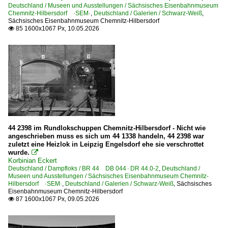
Gw, GGw | Gedeckte Wagen
Deutschland / Museen und Ausstellungen / Sächsisches Eisenbahnmuseum
Chemnitz-Hilbersdorf ·SEM·
,
Deutschland / Galerien / Schwarz-Weiß
,
O, OO | Offene Wagen
Sächsisches Eisenbahnmuseum Chemnitz-Hilbersdorf
85 1600x1067 Px, 10.05.2026

Museen und Ausstellungen
DGEG Eisenbahnmuseum Bochum-Dahlhausen (Stiftung)
Eisenbahnfreunde Traditionsbahnbetriebswerk Staßfurt
Sächsisches Eisenbahnmuseum Chemnitz-Hilbersdorf ·
Personenwagen | Schmalspur
44 2398 im Rundlokschuppen Chemnitz-Hilbersdorf - Nicht wie
Gattung KD, KD4 | Gepäckwagen m. Dienstabteil (zwei-/vie
angeschrieben muss es sich um 44 1338 handeln, 44 2398 war
zuletzt eine Heizlok in Leipzig Engelsdorf ehe sie verschrottet
Regionalzüge (Bundesländer)
wurde.

Korbinian Eckert
Deutschland / Dampfloks / BR 44 DB 044 · DR 44.0-2
Nordrhein-Westfalen
,
Deutschland /
Museen und Ausstellungen / Sächsisches Eisenbahnmuseum Chemnitz-
Hilbersdorf ·SEM·
,
Deutschland / Galerien / Schwarz-Weiß
,
Sächsisches
Eisenbahnmuseum Chemnitz-Hilbersdorf
Schmalspurbahnen
87 1600x1067 Px, 09.05.2026

Döllnitzbahn ·DBG· 'Wilder Robert'
Rügensche Bäderbahn ·RüBB· 'Rasender Roland'