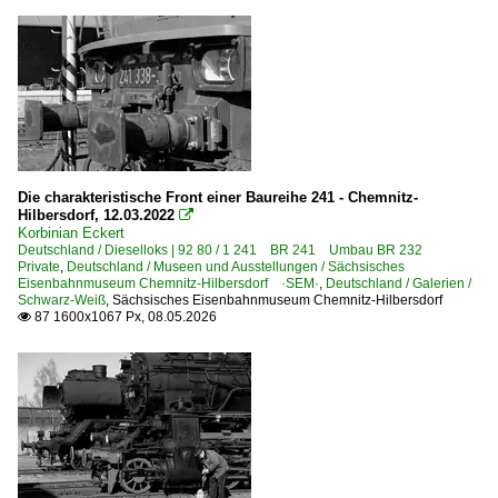
Die charakteristische Front einer Baureihe 241 - Chemnitz-
Hilbersdorf, 12.03.2022

Korbinian Eckert
Deutschland / Dieselloks | 92 80 / 1 241 BR 241 Umbau BR 232
Private
,
Deutschland / Museen und Ausstellungen / Sächsisches
Eisenbahnmuseum Chemnitz-Hilbersdorf ·SEM·
,
Deutschland / Galerien /
Schwarz-Weiß
,
Sächsisches Eisenbahnmuseum Chemnitz-Hilbersdorf
87 1600x1067 Px, 08.05.2026
