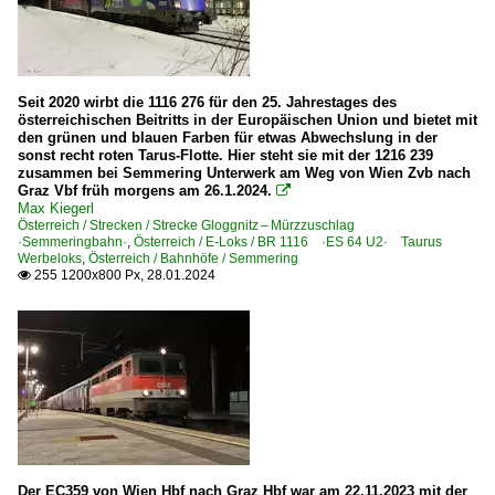
Museumsbahnen und Museen
Club 1018 - Erhaltung und Betreuung nostalgischer Trie
Seit 2020 wirbt die 1116 276 für den 25. Jahrestages des
Personenwagen | Steuerwagen
österreichischen Beitritts in der Europäischen Union und bietet mit
den grünen und blauen Farben für etwas Abwechslung in der
RailJet -Steuerwagen 80-90
sonst recht roten Tarus-Flotte. Hier steht sie mit der 1216 239
zusammen bei Semmering Unterwerk am Weg von Wien Zvb nach
Graz Vbf früh morgens am 26.1.2024.

Regional- und Fernverkehr
Max Kiegerl
Österreich / Strecken / Strecke Gloggnitz – Mürzzuschlag
R Regionalverkehrszüge
·Semmeringbahn·
,
Österreich / E-Loks / BR 1116 ·ES 64 U2· Taurus
Werbeloks
,
Österreich / Bahnhöfe / Semmering
RJ RailJet-Züge
255 1200x800 Px, 28.01.2024

Strecken
Strecke Gloggnitz – Mürzzuschlag ·Semmeringbahn·
Strecke Wien – Bruck a.d. Mur – Graz – Spielfeld-Strass (
Unternehmen
Österreichische Bundesbahnen ·ÖBB·
Der EC359 von Wien Hbf nach Graz Hbf war am 22.11.2023 mit der