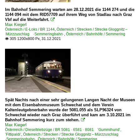
Im Bahnhof Semmering warten am 28.12.2021 die 1144 274 und die
1144 094 mit dem RID57709 auf ihrem Weg von Stadlau nach Graz
Vbf auf die Weiterfahrt.

Max Kiegerl
Österreich / E-Loks / BR 1144
,
Österreich / Strecken / Strecke Gloggnitz –
Mürzzuschlag ·Semmeringbahn·
,
Österreich / Bahnhöfe / Semmering
305 1200x800 Px, 31.12.2021

Spät Nachts nach einer sehr gelungenen Langen Nacht der Museen
mit dem Eisenbahnmuseum Schwechat und dem Verein
Kaltenleutgebnerbahn wurde der 5081.055 als SLP96324 von
Schwechat wieder nach Graz überführt und kam am 3.10.2021 im
Bahnhof Semmering kurz zum stehen.

Max Kiegerl
Österreich / Dieseltriebzüge / BR 5081 · 6581 · 8081 ’Gummihund’,
’Fittipaldi’
,
Österreich / Strecken / Strecke Gloggnitz – Mürzzuschlag
·Semmeringbahn·
,
Österreich / Bahnhöfe / Semmering