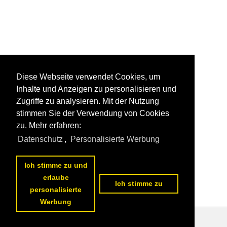
Diese Webseite verwendet Cookies, um
Inhalte und Anzeigen zu personalisieren und
Zugriffe zu analysieren. Mit der Nutzung
stimmen Sie der Verwendung von Cookies
zu. Mehr erfahren:
Datenschutz
,
Personalisierte Werbung
Ich stimme zu und
erlaube
1
2
3
nächste Seite
>>
Ich stimme zu
personalisierte
Werbung
Datenschutzerklärung
|
Impressum
|
Kontakt