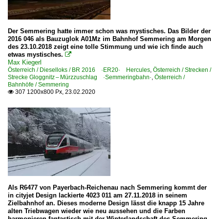
Der Semmering hatte immer schon was mystisches. Das Bilder der
2016 046 als Bauzuglok A01Mz im Bahnhof Semmering am Morgen
des 23.10.2018 zeigt eine tolle Stimmung und wie ich finde auch
etwas mystisches.

Max Kiegerl
Österreich / Dieselloks / BR 2016 ·ER20· Hercules
,
Österreich / Strecken /
Strecke Gloggnitz – Mürzzuschlag ·Semmeringbahn·
,
Österreich /
Bahnhöfe / Semmering
307 1200x800 Px, 23.02.2020

Als R6477 von Payerbach-Reichenau nach Semmering kommt der
in cityjet Design lackierte 4023 011 am 27.11.2018 in seinem
Zielbahnhof an. Dieses moderne Design lässt die knapp 15 Jahre
alten Triebwagen wieder wie neu aussehen und die Farben
harmonieren fantastisch mit der Winterlandschaft des Semmering.