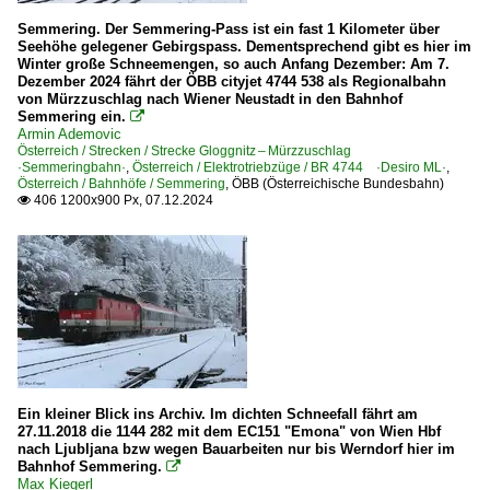
2020
Semmering. Der Semmering-Pass ist ein fast 1 Kilometer über
2020
Seehöhe gelegener Gebirgspass. Dementsprechend gibt es hier im
Dampfloks
Winter große Schneemengen, so auch Anfang Dezember: Am 7.
2021
Dezember 2024 fährt der ÖBB cityjet 4744 538 als Regionalbahn
BR 16 · kkStB 310
von Mürzzuschlag nach Wiener Neustadt in den Bahnhof
2022
Semmering ein.

2023
Armin Ademovic
Dieselloks
Österreich / Strecken / Strecke Gloggnitz – Mürzzuschlag
2024
·Semmeringbahn·
,
Österreich / Elektrotriebzüge / BR 4744 ·Desiro ML·
,
BR 2016 ·ER20· Hercules
Österreich / Bahnhöfe / Semmering
,
ÖBB (Österreichische Bundesbahn)
406 1200x900 Px, 07.12.2024

BR 2143
Dieseltriebzüge
BR 5081 · 6581 · 8081 ’Gummihund’, ’Fittipaldi’
BR 5144
E-Loks
BR 1010
Ein kleiner Blick ins Archiv. Im dichten Schneefall fährt am
27.11.2018 die 1144 282 mit dem EC151 "Emona" von Wien Hbf
BR 1040
nach Ljubljana bzw wegen Bauarbeiten nur bis Werndorf hier im
Bahnhof Semmering.

BR 1116 ·ES 64 U2· Taurus
Max Kiegerl