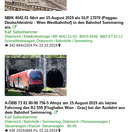
NBIK 4042.01 fährt am 15.August 2019 als SLP 17070 (Peggau-
Deutschfeistritz - Wien Westbahnhof) in den Bahnhof Semmering
ein.

Karl Seltenhammer
Österreich / Elektrotriebzüge / BR 4042.01-02 · B4VS 6546 · BBÖ ET 11-12
Schnelltriebwagen
,
Österreich / Bahnhöfe / Semmering
342 684x1024 Px, 22.10.2019


A-ÖBB 73 81 80-90 756-5 Afmpz am 15.August 2019 als letztes
Fahrzeug des RJ 559 (Flughafen Wien - Graz) bei der Ausfahrt aus
dem Bahnhof Semmering.

Karl Seltenhammer
Österreich / Bahnhöfe / Semmering
,
Österreich / Personenwagen |
Steuerwagen / RailJet -Steuerwagen 80-90
436 1024x684 Px, 22.10.2019

