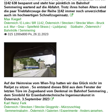
1142 638 bespannt und steht hier pünktlich im Bahnhof
Semmering wartend auf die Abfahrt. Trotz ihres hohen Alters sind
die paar Triebfahrzeuge der Reihe 1142 immer noch unverzichtbar
auch im hochwertigen Schnellzugeinsatz.

Max Kiegerl
Österreich / E-Loks / BR 1142
,
Österreich / Strecken / Strecke Wien – Bruck
a.d. Mur – Graz – Spielfeld-Strass ( – Ljubljana) ·Südbahn·
,
Österreich /
Bahnhöfe / Semmering
315 1200x800 Px, 26.11.2023

Auf der Heimreise vom Wien-Trip hatten wir das Glück nichr im
Railjet zu sitzen . So entstand dieses Bild aus dem Fenster der
letzten Türe im Zugveband vom Denkmal im Bahnhof Semmering ,
dem Sinnbild für Eisenbahntechnische Ingenieurskunst in
Österreich. 3.September 2023

Karl Heinz Ferk
Österreich / Strecken / Strecke Gloggnitz – Mürzzuschlag
·Semmeringbahn·
,
Österreich / Galerien / Experimente - Anders gesehen
,