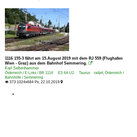
1116 155-3 fährt am 15.August 2019 mit dem RJ 559 (Flughafen
Wien - Graz) aus dem Bahnhof Semmering.

Karl Seltenhammer
Österreich / E-Loks / BR 1116 ·ES 64 U2· Taurus railjet
,
Österreich /
Bahnhöfe / Semmering
373 1024x684 Px, 22.10.2019

