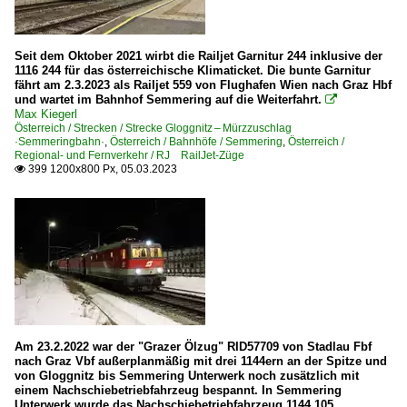
Seit dem Oktober 2021 wirbt die Railjet Garnitur 244 inklusive der
1116 244 für das österreichische Klimaticket. Die bunte Garnitur
fährt am 2.3.2023 als Railjet 559 von Flughafen Wien nach Graz Hbf
und wartet im Bahnhof Semmering auf die Weiterfahrt.

Max Kiegerl
Österreich / Strecken / Strecke Gloggnitz – Mürzzuschlag
·Semmeringbahn·
,
Österreich / Bahnhöfe / Semmering
,
Österreich /
Regional- und Fernverkehr / RJ RailJet-Züge
399 1200x800 Px, 05.03.2023

Am 23.2.2022 war der "Grazer Ölzug" RID57709 von Stadlau Fbf
nach Graz Vbf außerplanmäßig mit drei 1144ern an der Spitze und
von Gloggnitz bis Semmering Unterwerk noch zusätzlich mit
einem Nachschiebetriebfahrzeug bespannt. In Semmering
Unterwerk wurde das Nachschiebetriebfahrzeug 1144 105