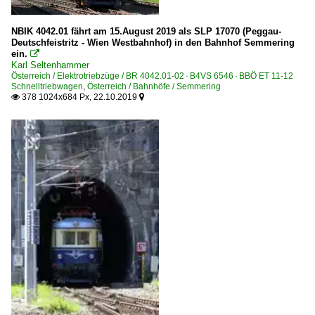
NBIK 4042.01 fährt am 15.August 2019 als SLP 17070 (Peggau-
Deutschfeistritz - Wien Westbahnhof) in den Bahnhof Semmering
ein.

Karl Seltenhammer
Österreich / Elektrotriebzüge / BR 4042.01-02 · B4VS 6546 · BBÖ ET 11-12
Schnelltriebwagen
,
Österreich / Bahnhöfe / Semmering
378 1024x684 Px, 22.10.2019

