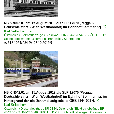
NBIK 4042.01 am 15.August 2019 als SLP 17070 (Peggau-
Deutschfeistritz - Wien Westbahnhof) im Bahnhof Semmering.

Karl Seltenhammer
Österreich / Elektrotriebzüge / BR 4042.01-02 · B4VS 6546 · BBÖ ET 11-12
Schnelltriebwagen
,
Österreich / Bahnhöfe / Semmering
312 1024x684 Px, 23.10.2019


NBIK 4042.01 am 15.August 2019 als SLP 17070 (Peggau-
Deutschfeistritz - Wien Westbahnhof) im Bahnhof Semmering; im
Hintergrund der als Denkmal aufgestellte ÖBB 5144 001-4.

Karl Seltenhammer
Österreich / Dieseltriebzüge / BR 5144
,
Österreich / Elektrotriebzüge / BR
4042.01-02 · B4VS 6546 · BBÖ ET 11-12 Schnelltriebwagen
,
Österreich /