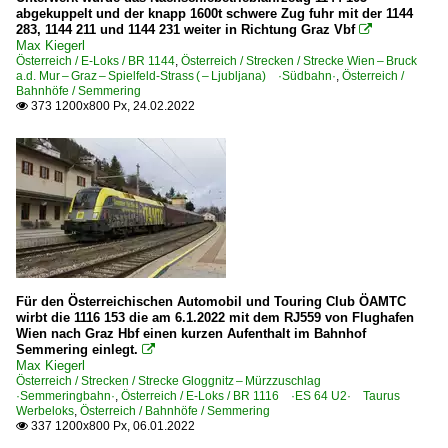
abgekuppelt und der knapp 1600t schwere Zug fuhr mit der 1144
283, 1144 211 und 1144 231 weiter in Richtung Graz Vbf

Max Kiegerl
Österreich / E-Loks / BR 1144
,
Österreich / Strecken / Strecke Wien – Bruck
a.d. Mur – Graz – Spielfeld-Strass ( – Ljubljana) ·Südbahn·
,
Österreich /
Bahnhöfe / Semmering
373 1200x800 Px, 24.02.2022

Für den Österreichischen Automobil und Touring Club ÖAMTC
wirbt die 1116 153 die am 6.1.2022 mit dem RJ559 von Flughafen
Wien nach Graz Hbf einen kurzen Aufenthalt im Bahnhof
Semmering einlegt.

Max Kiegerl
Österreich / Strecken / Strecke Gloggnitz – Mürzzuschlag
·Semmeringbahn·
,
Österreich / E-Loks / BR 1116 ·ES 64 U2· Taurus
Werbeloks
,
Österreich / Bahnhöfe / Semmering
337 1200x800 Px, 06.01.2022
