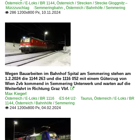
Österreich / E-Loks / BR 1144
BR 1116 ·ES 64 U2· Taurus railjet
,
Österreich / Strecken / Strecke Gloggnitz –
Mürzzuschlag ·Semmeringbahn·
,
Österreich / Bahnhöfe / Semmering
BR 1116 ·ES 64 U2· Taurus Werbeloks
286 1200x800 Px, 10.11.2024

BR 1142
BR 1144
Elektrotriebzüge
BR 4020 · 6020
BR 4023 ·Talent 3-teilig·
BR 4042.01-02 · B4VS 6546 · BBÖ ET 11-12 Schnelltriebw
Wegen Bauarbeiten im Bahnhof Spital am Semmering stehen am
1.2.2024 die 1144 263 und die 1116 052 mit einem Güterzug von
BR 4744 ·Desiro ML·
Wien Zvb kommend in Semmering Unterwerk und warten auf die
Weiterfahrt in Richtung Graz Vbf.

Max Kiegerl
Galerien
Österreich / E-Loks / BR 1116 ·ES 64 U2· Taurus
,
Österreich / E-Loks / BR
1144
,
Österreich / Bahnhöfe / Semmering
Experimente - Anders gesehen
244 1200x800 Px, 04.02.2024

Güterwagen
9 | Infrastruktur- und Dienstgüterwagen