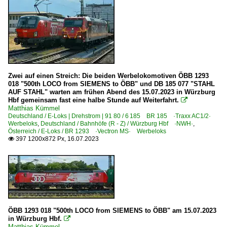
Zwei auf einen Streich: Die beiden Werbelokomotiven ÖBB 1293
018 "500th LOCO from SIEMENS to ÖBB" und DB 185 077 "STAHL
AUF STAHL" warten am frühen Abend des 15.07.2023 in Würzburg
Hbf gemeinsam fast eine halbe Stunde auf Weiterfahrt.

Matthias Kümmel
Deutschland / E-Loks | Drehstrom | 91 80 / 6 185 BR 185 ·Traxx AC1/2·
Werbeloks
,
Deutschland / Bahnhöfe (R - Z) / Würzburg Hbf ·NWH·
,
Österreich / E-Loks / BR 1293 ·Vectron MS· Werbeloks
397 1200x872 Px, 16.07.2023

ÖBB 1293 018 "500th LOCO from SIEMENS to ÖBB" am 15.07.2023
in Würzburg Hbf.

Matthias Kümmel