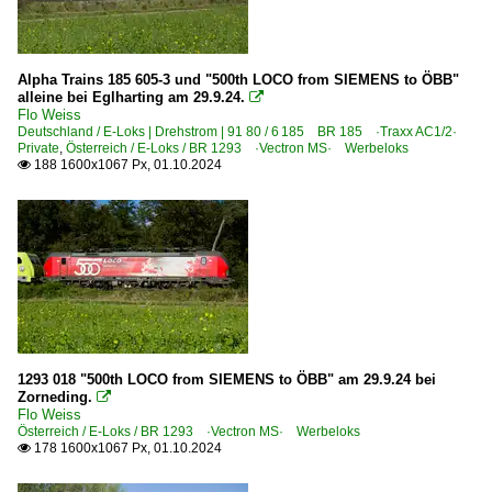
Alpha Trains 185 605-3 und "500th LOCO from SIEMENS to ÖBB"
alleine bei Eglharting am 29.9.24.

Flo Weiss
Deutschland / E-Loks | Drehstrom | 91 80 / 6 185 BR 185 ·Traxx AC1/2·
Private
,
Österreich / E-Loks / BR 1293 ·Vectron MS· Werbeloks
188 1600x1067 Px, 01.10.2024

1293 018 "500th LOCO from SIEMENS to ÖBB" am 29.9.24 bei
Zorneding.

Flo Weiss
Österreich / E-Loks / BR 1293 ·Vectron MS· Werbeloks
178 1600x1067 Px, 01.10.2024
