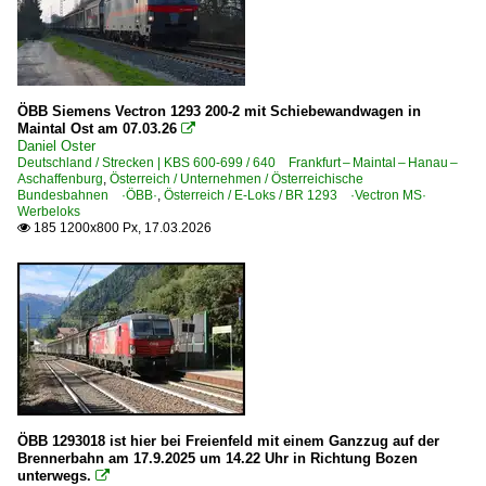
Strecken | KBS 600-699
640 Frankfurt – Maintal – Hanau – Aschaffenburg
Strecken | KBS 800-999
ÖBB Siemens Vectron 1293 200-2 mit Schiebewandwagen in
950 (München–) Rosenheim – Kufstein (–Innsbruck) ·In
Maintal Ost am 07.03.26

Daniel Oster
951 (München–) Rosenheim – Freilassing (–Salzburg)
Deutschland / Strecken | KBS 600-699 / 640 Frankfurt – Maintal – Hanau –
Aschaffenburg
,
Österreich / Unternehmen / Österreichische
Bundesbahnen ·ÖBB·
,
Österreich / E-Loks / BR 1293 ·Vectron MS·
Unternehmen (L - Z)
Werbeloks
185 1200x800 Px, 17.03.2026

Rail Cargo Carrier - Germany GmbH ·EBM·RCCDE·
Italien
Strecken
43 Brenner/Brennero – Verona ·Brennerbahn·
Österreich
ÖBB 1293018 ist hier bei Freienfeld mit einem Ganzzug auf der
Brennerbahn am 17.9.2025 um 14.22 Uhr in Richtung Bozen
unterwegs.
