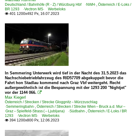
Deutschland / Bahnhöfe (R - Z) / Würzburg Hbf ·NWH·
,
Österreich / E-Loks /
BR 1293 ·Vectron MS· Werbeloks
401 1200x492 Px, 16.07.2023

In Semmering Unterwerk wird tief in der Nacht des 31.5.2023 das
Nachschiebetriebfahrzeug des RID57709 abgekuppelt bevor die
Fahrt hon Stadlau kommend nach Graz Vbf weitergeht. Recht
außergewöhnlich ist die Bespannung mit der 1293 200 "Nightjet"
vor der 1144 066.

Max Kiegerl
Österreich / Strecken / Strecke Gloggnitz – Mürzzuschlag
·Semmeringbahn·
,
Österreich / Strecken / Strecke Wien – Bruck a.d. Mur –
Graz – Spielfeld-Strass ( – Ljubljana) ·Südbahn·
,
Österreich / E-Loks / BR
1293 ·Vectron MS· Werbeloks
394 1200x800 Px, 12.06.2023
