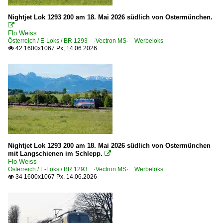
2021
6 185 BR 185 ·Traxx AC1/2· Private
2022
Nightjet Lok 1293 200 am 18. Mai 2026 südlich von Ostermünchen.

6 185 BR 185 ·Traxx AC1/2· Werbeloks
2023
Flo Weiss
Österreich / E-Loks / BR 1293 ·Vectron MS· Werbeloks
2024
42 1600x1067 Px, 14.06.2026

Güterverkehr
2025
Autotransportzüge
2026
Cerealienzüge
Gemischte Güterzüge
Getreidezüge
KLV Sattelauflieger-Züge
Nightjet Lok 1293 200 am 18. Mai 2026 südlich von Ostermünchen
Industriemessen
mit Langschienen im Schlepp.

Flo Weiss
InnoTrans 2018
Österreich / E-Loks / BR 1293 ·Vectron MS· Werbeloks
34 1600x1067 Px, 14.06.2026

Strecken | KBS 500-599
560 (Halle–) Großheringen – Jena – Saalfeld ·Saalbahn·