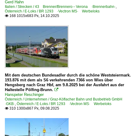
Bahnhöfe
Gerd Hahn
Italien / Strecken / 43 Brenner/Brennero – Verona ·Brennerbahn·
,
Knittelfeld
Österreich / E-Loks / BR 1293 ·Vectron MS· Werbeloks
168 1015x683 Px, 14.10.2025

E-Loks
BR 1293 ·Vectron MS·
Elektrotriebzüge
BR 4024 ·Talent 4-teilig·
Güterverkehr
Mit dem deutschen Bundesadler durch die schöne Weststeiermark.
193.876 mit dem als S6 verkehrenden 7366 von Wies über
Rollende Landstraße 'RoLa'
Hengsberg nach Graz Hbf, am 9.8.2025 bei der Ausfahrt aus der
Haltestelle Pölfing-Brunn.

Hanspeter Reschinger
Strecken
Österreich / Unternehmen / Graz-Köflacher Bahn und Busbetrieb GmbH
·GKB·
,
Österreich / E-Loks / BR 1293 ·Vectron MS· Werbeloks
Strecke Amstetten – Thörl-Maglern (–Tarvisio Boscoverd
310 1300x867 Px, 09.08.2025

Strecke Gloggnitz – Mürzzuschlag ·Semmeringbahn·
Strecke Kufstein – Innsbruck ·Unterinntalbahn·
Strecke Wien – Bruck a.d. Mur – Graz – Spielfeld-Strass (