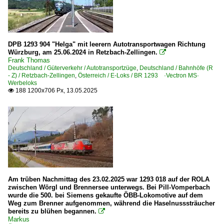
Unternehmen
Graz-Köflacher Bahn und Busbetrieb GmbH ·GKB·
DPB 1293 904 "Helga" mit leerern Autotransportwagen Richtung
ÖBB-Produktion GmbH, Wien
Würzburg, am 25.06.2024 in Retzbach-Zellingen.

Frank Thomas
Österreichische Bundesbahnen ·ÖBB·
Deutschland / Güterverkehr / Autotransportzüge
,
Deutschland / Bahnhöfe (R
- Z) / Retzbach-Zellingen
,
Österreich / E-Loks / BR 1293 ·Vectron MS·
Werbeloks
188 1200x706 Px, 13.05.2025

Am trüben Nachmittag des 23.02.2025 war 1293 018 auf der ROLA
zwischen Wörgl und Brennersee unterwegs. Bei Pill-Vomperbach
wurde die 500. bei Siemens gekaufte ÖBB-Lokomotive auf dem
Weg zum Brenner aufgenommen, während die Haselnusssträucher
bereits zu blühen begannen.

Markus