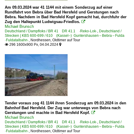
Am 09.03.2024 war 41 1144 mit einem Sonderzug auf einer
Rundfahrt von Bebra über Bad Hersfeld und Gerstungen nach
Bebra. Nachdem in Bad Hersfeld Kopf gemacht hat, durchfuhr der
Zug den Haltepunkt Ludwigsau-Friedlos.

Michael Brunsch
Deutschland / Dampfloks / BR 41 DR 41.1 ·Reko-Lok·
,
Deutschland /
Strecken | KBS 600-699 / 610 (Kassel–) Guntershausen – Bebra – Fulda
·Fuldatalbahn·
,
Nordhessen
,
Oldtimer auf Tour
296 1600x900 Px, 04.04.2024


Tender voraus zog 41 1144 ihren Sonderzug am 09.03.2024 in den
Bahnhof Bad Hersfeld. Der Zug war unterwegs von Bebra nach
Gerstungen und machte in Bad Hersfeld Kopf.

Michael Brunsch
Deutschland / Dampfloks / BR 41 DR 41.1 ·Reko-Lok·
,
Deutschland /
Strecken | KBS 600-699 / 610 (Kassel–) Guntershausen – Bebra – Fulda
·Fuldatalbahn·
,
Nordhessen
,
Oldtimer auf Tour