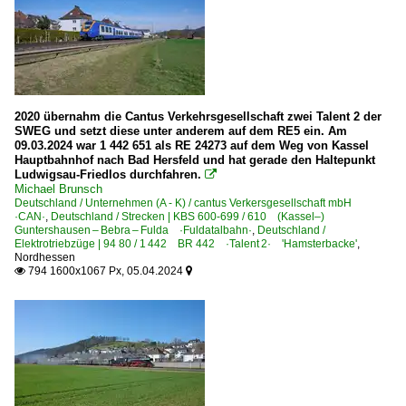
2020 übernahm die Cantus Verkehrsgesellschaft zwei Talent 2 der
SWEG und setzt diese unter anderem auf dem RE5 ein. Am
09.03.2024 war 1 442 651 als RE 24273 auf dem Weg von Kassel
Hauptbahnhof nach Bad Hersfeld und hat gerade den Haltepunkt
Ludwigsau-Friedlos durchfahren.

Michael Brunsch
Deutschland / Unternehmen (A - K) / cantus Verkersgesellschaft mbH
·CAN·
,
Deutschland / Strecken | KBS 600-699 / 610 (Kassel–)
Guntershausen – Bebra – Fulda ·Fuldatalbahn·
,
Deutschland /
Elektrotriebzüge | 94 80 / 1 442 BR 442 ·Talent 2· 'Hamsterbacke'
,
Nordhessen
794 1600x1067 Px, 05.04.2024

