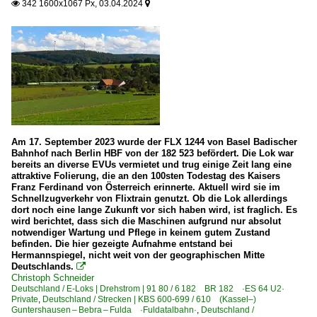
342 1600x1067 Px, 03.04.2024


Am 17. September 2023 wurde der FLX 1244 von Basel Badischer
Bahnhof nach Berlin HBF von der 182 523 befördert. Die Lok war
bereits an diverse EVUs vermietet und trug einige Zeit lang eine
attraktive Folierung, die an den 100sten Todestag des Kaisers
Franz Ferdinand von Österreich erinnerte. Aktuell wird sie im
Schnellzugverkehr von Flixtrain genutzt. Ob die Lok allerdings
dort noch eine lange Zukunft vor sich haben wird, ist fraglich. Es
wird berichtet, dass sich die Maschinen aufgrund nur absolut
notwendiger Wartung und Pflege in keinem gutem Zustand
befinden. Die hier gezeigte Aufnahme entstand bei
Hermannspiegel, nicht weit von der geographischen Mitte
Deutschlands.

Christoph Schneider
Deutschland / E-Loks | Drehstrom | 91 80 / 6 182 BR 182 ·ES 64 U2·
Private
,
Deutschland / Strecken | KBS 600-699 / 610 (Kassel–)
Guntershausen – Bebra – Fulda ·Fuldatalbahn·
,
Deutschland /