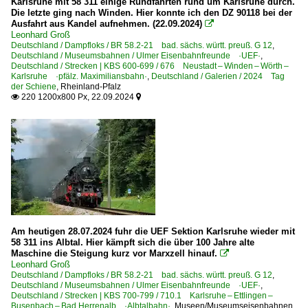
Karlsruhe mit 58 311 einige Rundfahrten rund um Karlsruhe durch.
Die letzte ging nach Winden. Hier konnte ich den DZ 90118 bei der
Ausfahrt aus Kandel aufnehmen. (22.09.2024)

Leonhard Groß
Deutschland / Dampfloks / BR 58.2-21 bad. sächs. württ. preuß. G 12
,
Deutschland / Museumsbahnen / Ulmer Eisenbahnfreunde ·UEF·
,
Deutschland / Strecken | KBS 600-699 / 676 Neustadt – Winden – Wörth –
Karlsruhe ·pfälz. Maximiliansbahn·
,
Deutschland / Galerien / 2024 Tag
der Schiene
,
Rheinland-Pfalz
220 1200x800 Px, 22.09.2024


Am heutigen 28.07.2024 fuhr die UEF Sektion Karlsruhe wieder mit
58 311 ins Albtal. Hier kämpft sich die über 100 Jahre alte
Maschine die Steigung kurz vor Marxzell hinauf.

Leonhard Groß
Deutschland / Dampfloks / BR 58.2-21 bad. sächs. württ. preuß. G 12
,
Deutschland / Museumsbahnen / Ulmer Eisenbahnfreunde ·UEF·
,
Deutschland / Strecken | KBS 700-799 / 710.1 Karlsruhe – Ettlingen –
Busenbach – Bad Herrenalb ·Albtalbahn·
,
Museen/Museumseisenbahnen