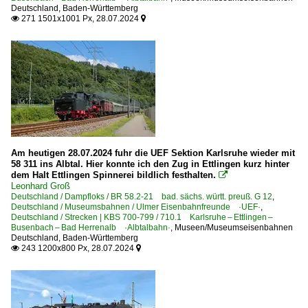
Deutschland
,
Baden-Württemberg
271 1501x1001 Px, 28.07.2024


Am heutigen 28.07.2024 fuhr die UEF Sektion Karlsruhe wieder mit
58 311 ins Albtal. Hier konnte ich den Zug in Ettlingen kurz hinter
dem Halt Ettlingen Spinnerei bildlich festhalten.

Leonhard Groß
Deutschland / Dampfloks / BR 58.2-21 bad. sächs. württ. preuß. G 12
,
Deutschland / Museumsbahnen / Ulmer Eisenbahnfreunde ·UEF·
,
Deutschland / Strecken | KBS 700-799 / 710.1 Karlsruhe – Ettlingen –
Busenbach – Bad Herrenalb ·Albtalbahn·
,
Museen/Museumseisenbahnen
Deutschland
,
Baden-Württemberg
243 1200x800 Px, 28.07.2024

