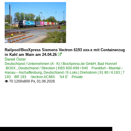
Railpool/BoxXpress Siemens Vectron 6193 xxx-x mit Containerzug
in Kahl am Main am 24.04.26

Daniel Oster
Deutschland / Unternehmen (A - K) / BoxXpress.de GmbH, Bad Honnef
·BOXX·
,
Deutschland / Strecken | KBS 600-699 / 640 Frankfurt – Maintal –
Hanau – Aschaffenburg
,
Deutschland / E-Loks | Drehstrom | 91 80 / 6 193 ¦ 7
193 BR 193 ·Vectron AC/MS· 'X4 E' Private
70 1200x800 Px, 01.06.2026
