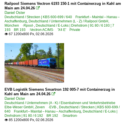
Railpool Siemens Vectron 6193 150-1 mit Containerzug in Kahl am
Main am 24.04.26

Daniel Oster
Deutschland / Strecken | KBS 600-699 / 640 Frankfurt – Maintal – Hanau –
Aschaffenburg
,
Deutschland / Unternehmen (L - Z) / Railpool GmbH,
München ·Rpool·
,
Deutschland / E-Loks | Drehstrom | 91 80 / 6 193 ¦ 7
193 BR 193 ·Vectron AC/MS· 'X4 E' Private
67 1200x800 Px, 02.06.2026

EVB Logistik Siemens Smartron 192 005-7 mit Containerzug in
Kahl am Main am 24.04.26

Daniel Oster
Deutschland / Unternehmen (A - K) / Eisenbahnen und Verkehrsbetriebe
Elbe-Weser GmbH, Zeven ·EVB·
,
Deutschland / Strecken | KBS 600-699 /
640 Frankfurt – Maintal – Hanau – Aschaffenburg
,
Deutschland / E-Loks |
Drehstrom | 91 80 / 6 192 BR 192 ·Smartron·
85 1200x800 Px, 02.06.2026
