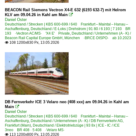
BEACON Rail Siemens Vectron X4-E 632 (6193 632-7) mit Helrom
KLV am 09.04.26 in Kahl am Main

Daniel Oster
Deutschland / Strecken | KBS 600-699 / 640 Frankfurt – Maintal – Hanau –
Aschaffenburg
,
Deutschland / E-Loks | Drehstrom | 91 80 / 6 193 ¦ 7 193 BR
193 ·Vectron AC/MS· 'X4 E' Private
,
Deutschland / Unternehmen (A - K) /
Beacon Rail Capital Europe GmbH, München ·BRCE·DISPO· ab 10.2023
108 1200x830 Px, 13.05.2026

DB Fernverkehr ICE 3 Velaro neo (408 xxx) am 09.04.26 in Kahl am
Main

Daniel Oster
Deutschland / Strecken | KBS 600-699 / 640 Frankfurt – Maintal – Hanau –
Aschaffenburg
,
Deutschland / Unternehmen (A - K) / DB Fernverkehr AG,
Frankfurt (Main)
,
Deutschland / Elektrotriebzüge | 93 8x | ICE - IC / ICE
3neo BR 408 · 5 408 ·Velaro MS·
113 1200x800 Px, 13.05.2026
