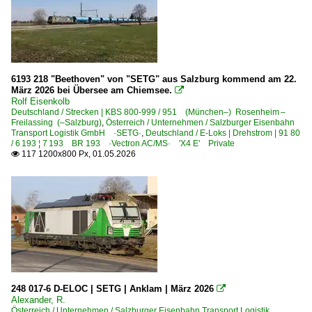
6193 218 "Beethoven" von "SETG" aus Salzburg kommend am 22.
März 2026 bei Übersee am Chiemsee.

Rolf Eisenkolb
Deutschland / Strecken | KBS 800-999 / 951 (München–) Rosenheim –
Freilassing (–Salzburg)
,
Österreich / Unternehmen / Salzburger Eisenbahn
Transport Logistik GmbH ·SETG·
,
Deutschland / E-Loks | Drehstrom | 91 80
/ 6 193 ¦ 7 193 BR 193 ·Vectron AC/MS· 'X4 E' Private
117 1200x800 Px, 01.05.2026

248 017-6 D-ELOC | SETG | Anklam | März 2026

Alexander, R.
Österreich / Unternehmen / Salzburger Eisenbahn Transport Logistik