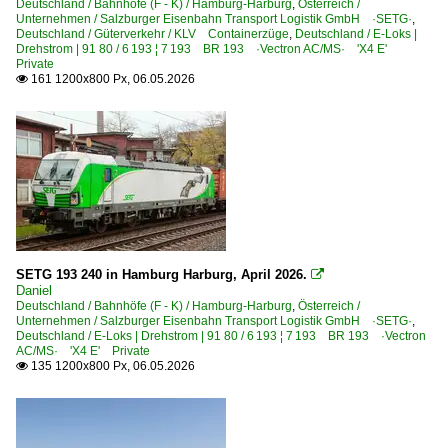
Deutschland / Bahnhöfe (F - K) / Hamburg-Harburg
,
Österreich /
Unternehmen / Salzburger Eisenbahn Transport Logistik GmbH ·SETG·
,
Deutschland / Güterverkehr / KLV Containerzüge
,
Deutschland / E-Loks |
Drehstrom | 91 80 / 6 193 ¦ 7 193 BR 193 ·Vectron AC/MS· 'X4 E'
Private
161 1200x800 Px, 06.05.2026

SETG 193 240 in Hamburg Harburg, April 2026.

Daniel
Deutschland / Bahnhöfe (F - K) / Hamburg-Harburg
,
Österreich /
Unternehmen / Salzburger Eisenbahn Transport Logistik GmbH ·SETG·
,
Deutschland / E-Loks | Drehstrom | 91 80 / 6 193 ¦ 7 193 BR 193 ·Vectron
AC/MS· 'X4 E' Private
135 1200x800 Px, 06.05.2026
