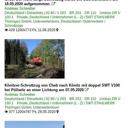
18.05.2020 aufgenommen.

Andreas Schreiber
Deutschland / Dieselloks | 92 80 / 1 203 BR 203 DR 110 Umbau DR V
100.1 Private
,
Deutschland / Unternehmen (L - Z) / SWT STAHLWERK
Thüringen GmbH, Unterwellenborn
,
Deutschland / Güterverkehr /
Schrottzüge
429 1200x773 Px, 11.06.2020


Könitzer-Schrottzug von Cheb nach Könitz mit doppel SWT V100
bei Pöllwitz an einer Lichtung am 07.05.2020

Andreas Schreiber
Deutschland / Dieselloks | 92 80 / 1 203 BR 203 DR 110 Umbau DR V
100.1 Private
,
Deutschland / Unternehmen (L - Z) / SWT STAHLWERK
Thüringen GmbH, Unterwellenborn
377 1200x787 Px, 26.05.2020

