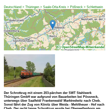
Deutschland > Thüringen > Saale-Orla-Kreis > Pößneck > Schlettwein
(C) OpenStreetMap-Mitwirkende
Der Schrottzug mit einem 203-pärchen der SWT Stahlwerk
Thüringen GmbH war aufgrund von Bauarbeiten bei Pössneck,
unterwegs über Saalfeld/ Frankenwald/ Marktredwitz nach Cheb.
Sonst fährt der Zug von Könitz über Weida - Mehltheuer - Hof nach
Cheb. Der recht lange Schrottzug wurde bei Oberwellenborn am