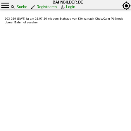
BAHN
BILDER.DE
Suche
Registrieren
Login
203 029 (SWT) ist am 02.07.20 mit dem Stahlzug von Könitz nach Cheb/Cz in Pößneck
oberer Bahnhof zusehen