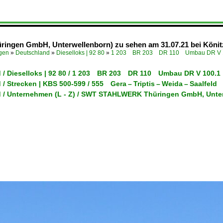
üringen GmbH, Unterwellenborn) zu sehen am 31.07.21 bei Könitz
ügen
»
Deutschland
»
Dieselloks | 92 80
»
1 203 BR 203 DR 110 Umbau DR V 1
 / Dieselloks | 92 80 / 1 203 BR 203 DR 110 Umbau DR V 100.1
/ Strecken | KBS 500-599 / 555 Gera – Triptis – Weida – Saalfeld
 / Unternehmen (L - Z) / SWT STAHLWERK Thüringen GmbH, Unte