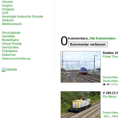
Ukraine
Ungarn
Uruguay
USA
Vereinigte Arabische Emirate
Vietnam
Weißrussland
Neuzugänge
0
Gemälde
Kommentare,
Alle Kommentare
Modellbahn
Virtual Reality
Kommentar verfassen
Gemischtes
Fotostellen
Raildox 2
Zeitachse
Frank Th
Datenschutzerklärung
Deutschlan
Deutschland
44
1200x

V 180.13 S
Flo Weiss
Deutschlan
·SGL·
,
Deut