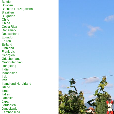
Belgien
Bolivien
Bosnien-Herzegowina
Brasilien
Bulgarien
Chile
China
Costa Rica
Dänemark
Deutschland
Ecuador
Eritrea
Estland
Finnland
Frankreich
Georgien
Griechenland
Großbritannien
Hongkong
Indien
Indonesien
Irak
Iran
Irland und Nordirland
Island
Israel
Italien
Jamaika
Japan
Jordanien
Jugoslawien
Kambodscha