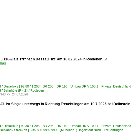
03 116-9 als Tfzf nach Dessau Hbf, am 16.02.2024 in Rodleben.

omas
d / Dieselloks | 92 80 / 1 203 BR 203 DR 110 Umbau DR V 100.1 Private
,
Deutschland 
 / Bahnhöfe (R - Z) / Rodleben
943 Px, 24.07.2026
GL ist Single unterwegs in Richtung Treuchtlingen am 10.7.2026 bei Dollnstein.
d / Dieselloks | 92 80 / 1 203 BR 203 DR 110 Umbau DR V 100.1 Private
,
Deutschland 
schland / Strecken | KBS 800-999 / 990 (München–) Ingolstadt Nord – Treuchtlingen