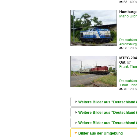
58
1600x

Hamburger
Mario Ulbr
Deutschlan
Ahrensbur
58
1200x

MTEG 204 
Ost.

Frank Th
Deutschlan
Erfurt bis
70
1200x

Weitere Bilder aus "Deutschlan
Weitere Bilder aus "Deutschland /
Weitere Bilder aus "Deutschland
Bilder aus der Umgebung