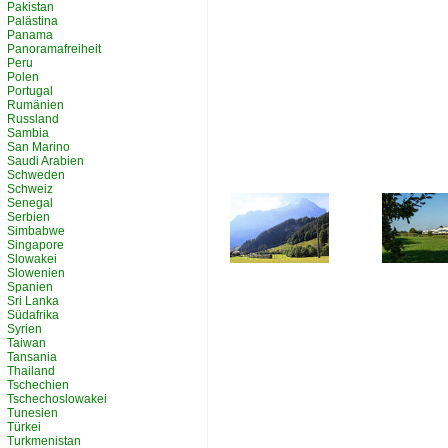
Pakistan
Palästina
Panama
Panoramafreiheit
Peru
Polen
Portugal
Rumänien
Russland
Sambia
San Marino
Saudi Arabien
Schweden
Schweiz
Senegal
Serbien
Simbabwe
Singapore
Slowakei
Slowenien
Spanien
Sri Lanka
Südafrika
Syrien
Taiwan
Tansania
Thailand
Tschechien
Tschechoslowakei
Tunesien
Türkei
Turkmenistan