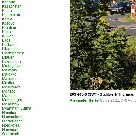
Kanada
Kasachstan
Kenia
Kolumbien
Korea
Kosovo
Kroatien
Kuba
Kuwait
Laos
Lettland
Libanon
Liechtenstein
Litauen
Luxemburg
Madagaskar
Malaysia
Marokko
Mazedonien
Mexiko
Moldawien
Monaco
203 405-6 (SWT - Stahlwerk Thüringen
Mongolei
Montenegro
Alexander Hertel
05.09.2021, 748 Aufr
Mosambik
Myanmar | Burma
Namibia
Neuseeland
Niederlande
Nordkorea
Norwegen
Österreich