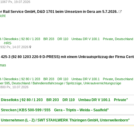
1067 Px, 19.07.2026
 Rail Service GmbH, D&D 1701 beim Umsetzen in Gera am 5.7.2026.

icht
d / Dieselloks | 92 80 / 1 203 BR 203 DR 110 Umbau DR V 100.1 Private
,
Deutschland 
g ·HRS·
932 Px, 14.07.2026

425-3 (92 80 1203 220-9 D-PRESS) mit einem Unkrautspritzzug der Firma Certis 
omas
d / Dieselloks | 92 80 / 1 203 BR 203 DR 110 Umbau DR V 100.1 Private
,
Deutschland
her 595
,
Deutschland / Bahndienstfahrzeuge / Spritzzüge, Unkrautvernichtungszüge
800 Px, 10.07.2026
d / Dieselloks | 92 80 / 1 203 BR 203 DR 110 Umbau DR V 100.1 Private"
 Strecken | KBS 500-599 / 555 Gera – Triptis – Weida – Saalfeld"
 / Unternehmen (L - Z) / SWT STAHLWERK Thüringen GmbH, Unterwellenborn"