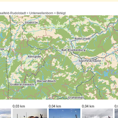
alfeld-Rudolstadt > Unterwellenborn > Birkigt
0,03 km
0,04 km
0,04 km
0