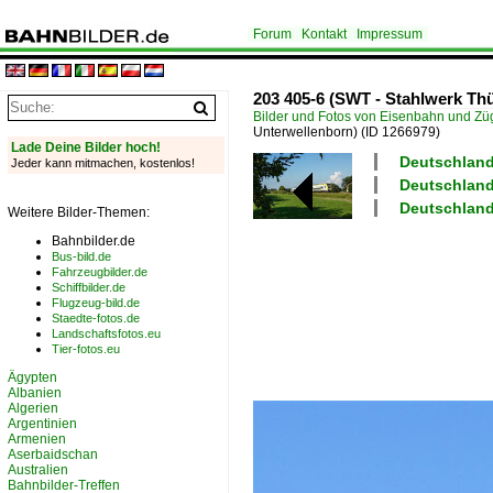
Forum
Kontakt
Impressum
203 405-6 (SWT - Stahlwerk Th
Bilder und Fotos von Eisenbahn und Z
Unterwellenborn)
(ID 1266979)
Lade Deine Bilder hoch!
Deutschland
Jeder kann mitmachen, kostenlos!
Deutschland 
Deutschland
Weitere Bilder-Themen:
Bahnbilder.de
Bus-bild.de
Fahrzeugbilder.de
Schiffbilder.de
Flugzeug-bild.de
Staedte-fotos.de
Landschaftsfotos.eu
Tier-fotos.eu
Ägypten
Albanien
Algerien
Argentinien
Armenien
Aserbaidschan
Australien
Bahnbilder-Treffen