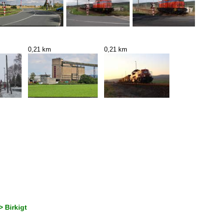
0,21 km
0,21 km
 Birkigt