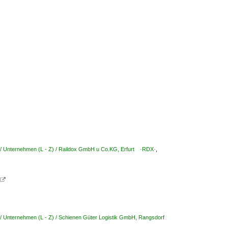
/ Unternehmen (L - Z) / Raildox GmbH u Co.KG, Erfurt ·RDX·
,

/ Unternehmen (L - Z) / Schienen Güter Logistik GmbH, Rangsdorf