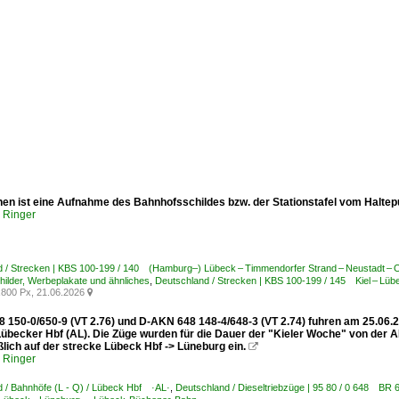
hen ist eine Aufnahme des Bahnhofsschildes bzw. der Stationstafel vom Halte
p Ringer
d / Strecken | KBS 100-199 / 140 (Hamburg–) Lübeck – Timmendorfer Strand – Neustadt –
ilder, Werbeplakate und ähnliches
,
Deutschland / Strecken | KBS 100-199 / 145 Kiel – L
800 Px, 21.06.2026

 150-0/650-9 (VT 2.76) und D-AKN 648 148-4/648-3 (VT 2.74) fuhren am 25.06.2
übecker Hbf (AL). Die Züge wurden für die Dauer der "Kieler Woche" von der AKN
lich auf der strecke Lübeck Hbf -> Lüneburg ein.

p Ringer
 / Bahnhöfe (L - Q) / Lübeck Hbf ·AL·
,
Deutschland / Dieseltriebzüge | 95 80 / 0 648 BR