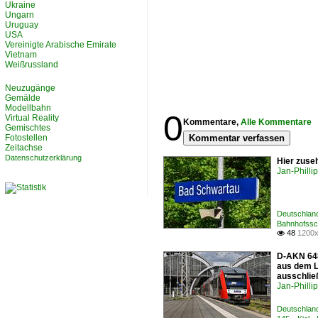
Ukraine
Ungarn
Uruguay
USA
Vereinigte Arabische Emirate
Vietnam
Weißrussland
Neuzugänge
Gemälde
Modellbahn
0
Virtual Reality
Kommentare,
Alle Kommentare
Gemischtes
Fotostellen
Kommentar verfassen
Zeitachse
Datenschutzerklärung
Hier zuse
Jan-Philli
Deutschlan
Bahnhofssch
48
1200x

D-AKN 648
aus dem L
ausschließ
Jan-Philli
Deutschland