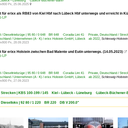
 Lübeck – Lüneburg ·Lübeck-Büchener-Bahn·
x800 Px, 25.06.2025

t für erixx als RB83 von Kiel Hbf nach Lübeck Hbf unterwegs und erreicht in Kü
b LP
 / Dieseltriebzüge | 95 80 / 0 648 BR 648 ·Coradia Lint 41· Private
,
Deutschland / Stre
schland / Unternehmen (A - K) / erixx Holstein GmbH, Lübeck ab 2022
,
Schleswig-Holstein
x800 Px, 28.09.2023
t für erixx Holstein zwischen Bad Malente und Eutin unterwegs. (14.05.2023)

b LP
 / Dieseltriebzüge | 95 80 / 0 648 BR 648 ·Coradia Lint 41· Private
,
Deutschland / Stre
schland / Unternehmen (A - K) / erixx Holstein GmbH, Lübeck ab 2022
,
Schleswig-Holstein
x800 Px, 27.09.2023
 / Strecken | KBS 100-199 / 145 Kiel – Lübeck – Lüneburg ·Lübeck-Büchener-
/ Dieselloks | 92 80 / 1 220 BR 220 DB V 200.0"