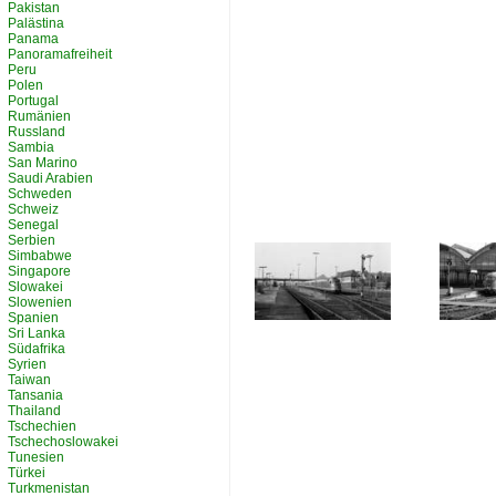
Pakistan
Palästina
Panama
Panoramafreiheit
Peru
Polen
Portugal
Rumänien
Russland
Sambia
San Marino
Saudi Arabien
Schweden
Schweiz
Senegal
Serbien
Simbabwe
Singapore
Slowakei
Slowenien
Spanien
Sri Lanka
Südafrika
Syrien
Taiwan
Tansania
Thailand
Tschechien
Tschechoslowakei
Tunesien
Türkei
Turkmenistan