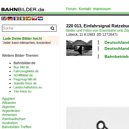
Forum
Kontakt
Impressum
220 013, Einfahrsignal Ratzebu
Bilder und Fotos von Eisenbahn und Z
Lübeck, 11.8.1983.
(ID 1272647)
Lade Deine Bilder hoch!
Deutschland
Jeder kann mitmachen, kostenlos!
Deutschland
Weitere Bilder-Themen:
Bahnbetrieb
Bahnbilder.de
Bus-bild.de
Fahrzeugbilder.de
Schiffbilder.de
Flugzeug-bild.de
Staedte-fotos.de
Landschaftsfotos.eu
Tier-fotos.eu
Ägypten
Albanien
Algerien
Argentinien
Armenien
Aserbaidschan
Australien
Bahnbilder-Treffen