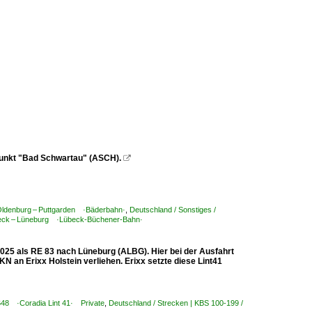
punkt "Bad Schwartau" (ASCH).

 Oldenburg – Puttgarden ·Bäderbahn·
,
Deutschland / Sonstiges /
übeck – Lüneburg ·Lübeck-Büchener-Bahn·
025 als RE 83 nach Lüneburg (ALBG). Hier bei der Ausfahrt
 an Erixx Holstein verliehen. Erixx setzte diese Lint41
 648 ·Coradia Lint 41· Private
,
Deutschland / Strecken | KBS 100-199 /