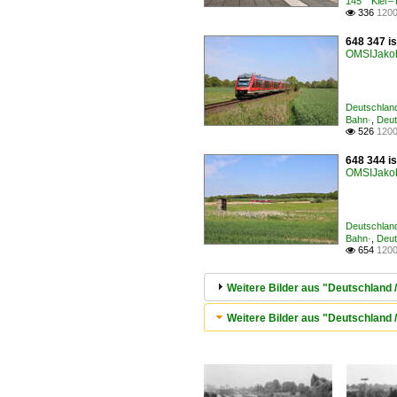
145 Kiel –
336
1200

648 347 is
OMSIJako
Deutschland
Bahn·
,
Deut
526
1200

648 344 is
OMSIJako
Deutschland
Bahn·
,
Deut
654
1200

Weitere Bilder aus "Deutschland
Weitere Bilder aus "Deutschland 