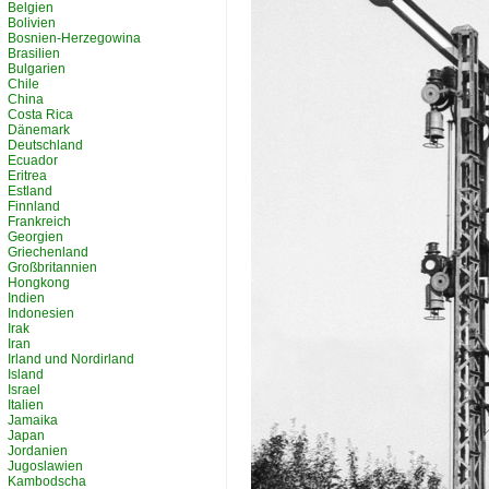
Belgien
Bolivien
Bosnien-Herzegowina
Brasilien
Bulgarien
Chile
China
Costa Rica
Dänemark
Deutschland
Ecuador
Eritrea
Estland
Finnland
Frankreich
Georgien
Griechenland
Großbritannien
Hongkong
Indien
Indonesien
Irak
Iran
Irland und Nordirland
Island
Israel
Italien
Jamaika
Japan
Jordanien
Jugoslawien
Kambodscha