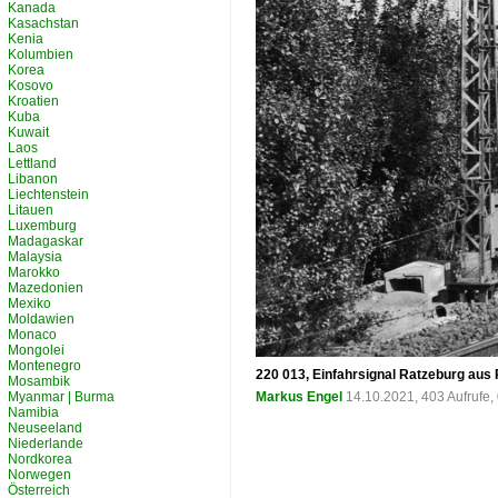
Kanada
Kasachstan
Kenia
Kolumbien
Korea
Kosovo
Kroatien
Kuba
Kuwait
Laos
Lettland
Libanon
Liechtenstein
Litauen
Luxemburg
Madagaskar
Malaysia
Marokko
Mazedonien
Mexiko
Moldawien
Monaco
Mongolei
Montenegro
220 013, Einfahrsignal Ratzeburg aus 
Mosambik
Myanmar | Burma
Markus Engel
14.10.2021, 403 Aufrufe
Namibia
Neuseeland
Niederlande
Nordkorea
Norwegen
Österreich