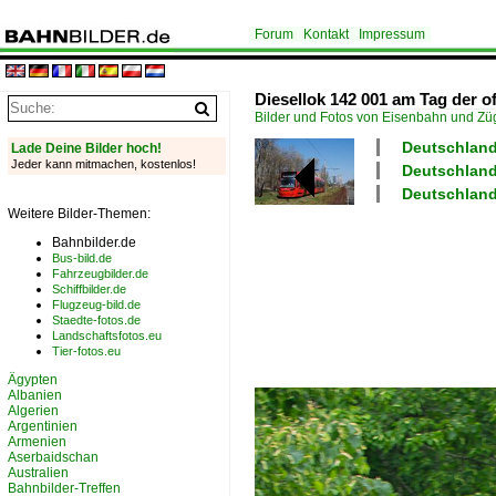
Forum
Kontakt
Impressum
Diesellok 142 001 am Tag der 
Bilder und Fotos von Eisenbahn und Z
Deutschland 
Lade Deine Bilder hoch!
Jeder kann mitmachen, kostenlos!
Deutschland
Deutschland
Weitere Bilder-Themen:
Bahnbilder.de
Bus-bild.de
Fahrzeugbilder.de
Schiffbilder.de
Flugzeug-bild.de
Staedte-fotos.de
Landschaftsfotos.eu
Tier-fotos.eu
Ägypten
Albanien
Algerien
Argentinien
Armenien
Aserbaidschan
Australien
Bahnbilder-Treffen