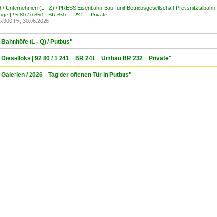
 / Unternehmen (L - Z) / PRESS Eisenbahn-Bau- und Betriebsgesellschaft Pressnitztalbahn
bzüge | 95 80 / 0 650 BR 650 ·RS1· Private
x900 Px, 30.06.2026
 Bahnhöfe (L - Q) / Putbus"
 / Dieselloks | 92 80 / 1 241 BR 241 Umbau BR 232 Private"
 Galerien / 2026 Tag der offenen Tür in Putbus"
d