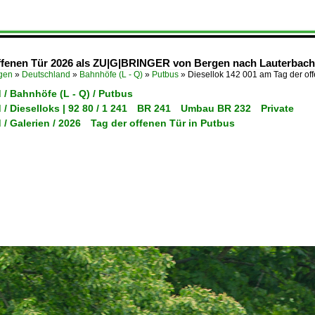
offenen Tür 2026 als ZU|G|BRINGER von Bergen nach Lauterbach 
ügen
»
Deutschland
»
Bahnhöfe (L - Q)
»
Putbus
»
Diesellok 142 001 am Tag der of
/ Bahnhöfe (L - Q) / Putbus
 / Dieselloks | 92 80 / 1 241 BR 241 Umbau BR 232 Private
 / Galerien / 2026 Tag der offenen Tür in Putbus