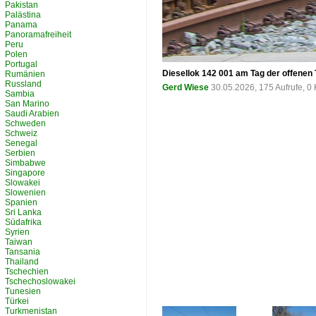
Pakistan
Palästina
Panama
Panoramafreiheit
Peru
Polen
Portugal
Diesellok 142 001 am Tag der offenen
Rumänien
Russland
Gerd Wiese
30.05.2026, 175 Aufrufe, 
Sambia
San Marino
Saudi Arabien
Schweden
Schweiz
Senegal
Serbien
Simbabwe
Singapore
Slowakei
Slowenien
Spanien
Sri Lanka
Südafrika
Syrien
Taiwan
Tansania
Thailand
Tschechien
Tschechoslowakei
Tunesien
Türkei
Turkmenistan