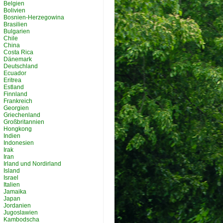
Belgien
Bolivien
Bosnien-Herzegowina
Brasilien
Bulgarien
Chile
China
Costa Rica
Dänemark
Deutschland
Ecuador
Eritrea
Estland
Finnland
Frankreich
Georgien
Griechenland
Großbritannien
Hongkong
Indien
Indonesien
Irak
Iran
Irland und Nordirland
Island
Israel
Italien
Jamaika
Japan
Jordanien
Jugoslawien
Kambodscha