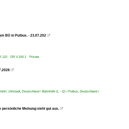
m BÜ in Putbus. - 23.07.202

 DR 110 DR V 100.1 Private
7.2026

 mbH, Jöhstadt
,
Deutschland / Bahnhöfe (L - Q) / Putbus
,
Deutschland /
e persönliche Meinung:sieht gut aus.
