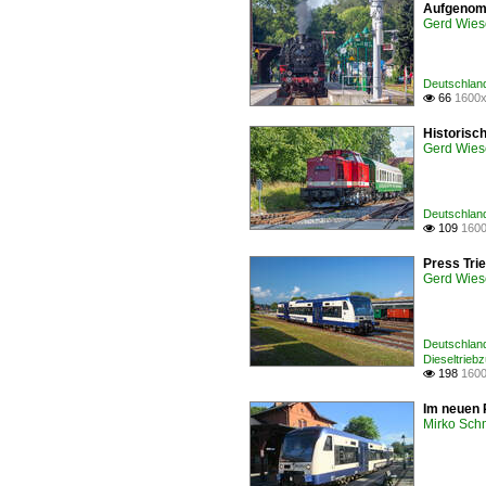
Aufgenom
Gerd Wies
Deutschlan
66
1600x

Historisc
Gerd Wies
Deutschland
109
1600

Press Tri
Gerd Wies
Deutschland
Dieseltrie
198
1600

Im neuen 
Mirko Sch