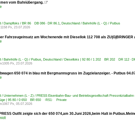
men vom Bahnübergang.

e
d / Dampfloks / BR 86 DB 086 · DR 86.1
,
Deutschland / Bahnhöfe (L - Q) / Putbus
1158 Px, 23.07.2026
her Fahrzeugeinsatz am Wochenende mit Diesellok 112 708 als ZU|G|BRINGER a
e
 / Bahnhöfe (L - Q) / Putbus
,
Deutschland / Dieselloks | 92 80 / 1 202 BR 202 DR 112 ·
x1005 Px, 23.07.2026
ebwagen 650 074 in blau mit Bergmannsgruss im Zugzielanzeiger. - Putbus 04.0
e
 / Unternehmen (L - Z) / PRESS Eisenbahn-Bau- und Betriebsgesellschaft Pressnitztalbahn
bzüge | 95 80 / 0 650 BR 650 ·RS1· Private
x1067 Px, 05.07.2026
PRESS Outfit zeigte sich der 650 074,am 30.Juni 2026,beim Halt in Putbus.Mein
midt