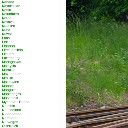
Kanada
Kasachstan
Kenia
Kolumbien
Korea
Kosovo
Kroatien
Kuba
Kuwait
Laos
Lettland
Libanon
Liechtenstein
Litauen
Luxemburg
Madagaskar
Malaysia
Marokko
Mazedonien
Mexiko
Moldawien
Monaco
Mongolei
Montenegro
Mosambik
Myanmar | Burma
Namibia
Neuseeland
Niederlande
Nordkorea
Norwegen
Österreich